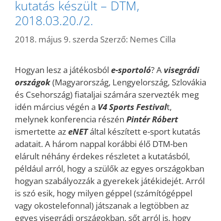
kutatás készült – DTM,
2018.03.20./2.
2018. május 9. szerda
Szerző:
Nemes Cilla
Hogyan lesz a játékosból
e-sportoló
? A
visegrádi
országok
(Magyarország, Lengyelország, Szlovákia
és Csehország) fiataljai számára szervezték meg
idén március végén a
V4 Sports
Festival
t,
melynek konferencia részén
Pintér Róbert
ismertette az
eNET
által készített e-sport kutatás
adatait. A három nappal korábbi élő DTM-ben
elárult néhány érdekes részletet a kutatásból,
például arról, hogy a szülők az egyes országokban
hogyan szabályozzák a gyerekek játékidejét. Arról
is szó esik, hogy milyen géppel (számítógéppel
vagy okostelefonnal) játszanak a legtöbben az
egyes visegrádi országokban, sőt arról is, hogy