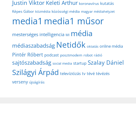
Justin Viktor
Keleti Arthur
kutatás
koronavírus
közösségi média
Képes Gábor
közmédia
magyar médiahelyzet
media1
media1 műsor
média
mesterséges intelligencia
MI
Netidők
médiaszabadság
online média
oktatás
Pintér Róbert
podcast
posztmodem
robot
rádió
Szalay Dániel
sajtószabadság
startup
social media
Szilágyi Árpád
televíziózás
tv
tévé
tévézés
verseny
újságírás