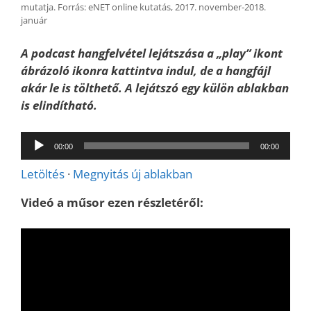
mutatja. Forrás: eNET online kutatás, 2017. november-2018.
január
A podcast hangfelvétel lejátszása a „play” ikont
ábrázoló ikonra kattintva indul, de a hangfájl
akár le is tölthető. A lejátszó egy külön ablakban
is elindítható.
Audió
00:00
00:00
lejátszó
Letöltés
·
Megnyitás új ablakban
Videó a műsor ezen részletéről: