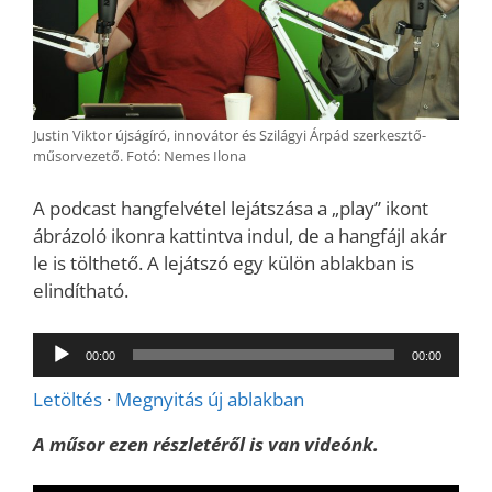
Justin Viktor újságíró, innovátor és Szilágyi Árpád szerkesztő-
műsorvezető. Fotó: Nemes Ilona
A podcast hangfelvétel lejátszása a „play” ikont
ábrázoló ikonra kattintva indul, de a hangfájl akár
le is tölthető. A lejátszó egy külön ablakban is
elindítható.
Audió
00:00
00:00
lejátszó
Letöltés
·
Megnyitás új ablakban
A műsor ezen részletéről is van videónk.