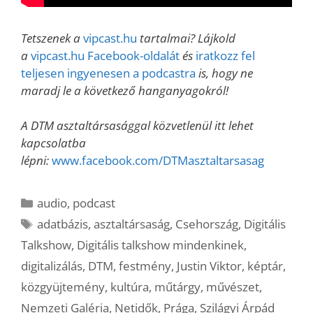
Tetszenek a
vipcast.hu
tartalmai? Lájkold
a
vipcast.hu Facebook-oldalát
és
iratkozz fel
teljesen ingyenesen a podcastra
is, hogy ne
maradj le a következő hanganyagokról!
A DTM asztaltársasággal közvetlenül itt lehet
kapcsolatba
lépni:
www.facebook.com/DTMasztaltarsasag
Kategória
audio
,
podcast
Címkék
adatbázis
,
asztaltársaság
,
Csehország
,
Digitális
Talkshow
,
Digitális talkshow mindenkinek
,
digitalizálás
,
DTM
,
festmény
,
Justin Viktor
,
képtár
,
közgyüjtemény
,
kultúra
,
műtárgy
,
művészet
,
Nemzeti Galéria
,
Netidők
,
Prága
,
Szilágyi Árpád