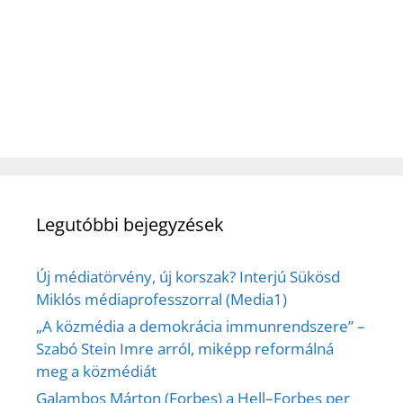
Legutóbbi bejegyzések
Új médiatörvény, új korszak? Interjú Sükösd
Miklós médiaprofesszorral (Media1)
„A közmédia a demokrácia immunrendszere” –
Szabó Stein Imre arról, miképp reformálná
meg a közmédiát
Galambos Márton (Forbes) a Hell–Forbes per