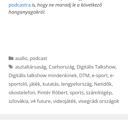
podcastra
is, hogy ne maradj le a következő
hanganyagokról.
Kategória
audio
,
podcast
Címkék
asztaltársaság
,
Csehország
,
Digitális Talkshow
,
Digitális talkshow mindenkinek
,
DTM
,
e-sport
,
e-
sportoló
,
játék
,
kutatás
,
lengyelország
,
Netidők
,
okostelefon
,
Pintér Róbert
,
sports
,
számítógép
,
szlovákia
,
v4 future
,
videojáték
,
visegrádi országok