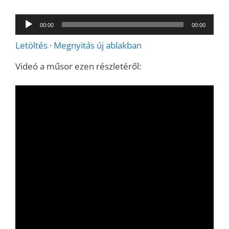
Audió
00:00
00:00
lejátszó
Letöltés
·
Megnyitás új ablakban
Videó a műsor ezen részletéről: