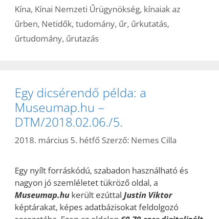
Kína
,
Kínai Nemzeti Űrügynökség
,
kínaiak az
űrben
,
Netidők
,
tudomány
,
űr
,
űrkutatás
,
űrtudomány
,
űrutazás
Egy dicsérendő példa: a
Museumap.hu –
DTM/2018.02.06./5.
2018. március 5. hétfő
Szerző:
Nemes Cilla
Egy nyílt forráskódú, szabadon használható és
nagyon jó szemléletet tükröző oldal, a
Museumap.hu
került ezúttal
Justin Viktor
képtárakat, képes adatbázisokat feldolgozó