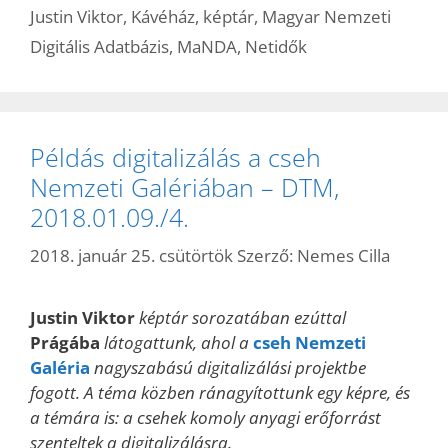
Justin Viktor
,
Kávéház
,
képtár
,
Magyar Nemzeti
Digitális Adatbázis
,
MaNDA
,
Netidők
Példás digitalizálás a cseh
Nemzeti Galériában – DTM,
2018.01.09./4.
2018. január 25. csütörtök
Szerző:
Nemes Cilla
Justin Viktor
képtár sorozatában ezúttal
Prágába
látogattunk, ahol a
cseh Nemzeti
Galéria
nagyszabású digitalizálási projektbe
fogott. A téma közben ránagyítottunk egy képre, és
a témára is: a csehek komoly anyagi erőforrást
szenteltek a digitalizálásra.