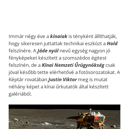
Immár négy éve a
kínaiak
is tényként állíthatják,
hogy sikeresen juttattak technikai eszközt a
Hold
felszínére. A
Jáde nyúl
nevű egység nagyon jó
fényképeket készített a szomszédos égitest
felszínén, de a
Kínai Nemzeti Űrügynökség
csak
jóval később tette elérhetővé a fotósorozatokat. A
Képtár rovatában
Justin Viktor
meg is mutat
néhány képet a kínai űrkutatók által készített
galériából.