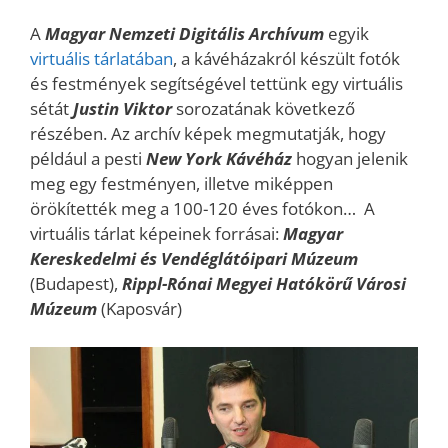
A
Magyar Nemzeti Digitális Archívum
egyik
virtuális tárlatában
, a kávéházakról készült fotók
és festmények segítségével tettünk egy virtuális
sétát
Justin Viktor
sorozatának következő
részében. Az archív képek megmutatják, hogy
például a pesti
New York Kávéház
hogyan jelenik
meg egy festményen, illetve miképpen
örökítették meg a 100-120 éves fotókon… A
virtuális tárlat képeinek forrásai:
Magyar
Kereskedelmi és Vendéglátóipari Múzeum
(Budapest),
Rippl-Rónai Megyei Hatókörű Városi
Múzeum
(Kaposvár)