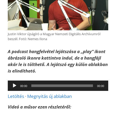
Justin Viktor újságíró a Magyar Nemzeti Digitális Archívumról
beszél. Fotó: Nemes Ilona
A podcast hangfelvétel lejátszása a „play” ikont
ábrázoló ikonra kattintva indul, de a hangfájl
akár le is tölthető. A lejátszó egy külön ablakban
is elindítható.
Audió
00:00
00:00
lejátszó
Letöltés
·
Megnyitás új ablakban
Videó a műsor ezen részletéről: