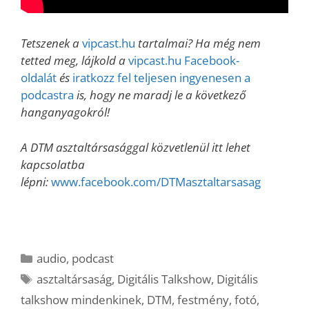
Tetszenek a
vipcast.hu
tartalmai? Ha még nem
tetted meg, lájkold a
vipcast.hu Facebook-
oldalát
és
iratkozz fel teljesen ingyenesen a
podcastra
is, hogy ne maradj le a következő
hanganyagokról!
A DTM asztaltársasággal közvetlenül itt lehet
kapcsolatba
lépni:
www.facebook.com/DTMasztaltarsasag
Kategória
audio
,
podcast
Címkék
asztaltársaság
,
Digitális Talkshow
,
Digitális
talkshow mindenkinek
,
DTM
,
festmény
,
fotó
,