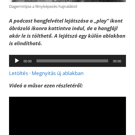
Dagerrotípia a fényképezés hajnalából
A podcast hangfelvétel lejátszása a „play” ikont
ábrázoló ikonra kattintva indul, de a hangfájl
akár le is tölthető. A lejátszó egy külön ablakban
is elindítható.
Audió
00:00
00:00
lejátszó
Letöltés
·
Megnyitás új ablakban
Videó a műsor ezen részletéről: