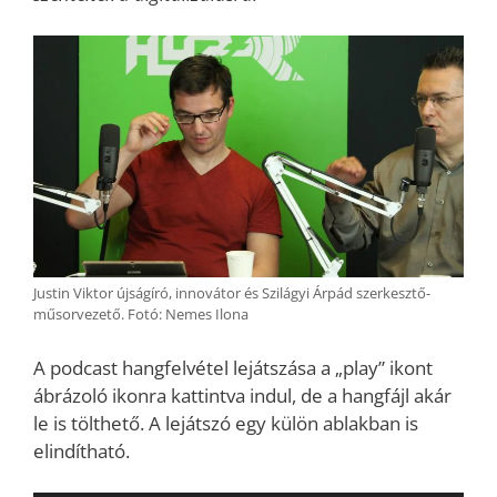
Justin Viktor újságíró, innovátor és Szilágyi Árpád szerkesztő-
műsorvezető. Fotó: Nemes Ilona
A podcast hangfelvétel lejátszása a „play” ikont
ábrázoló ikonra kattintva indul, de a hangfájl akár
le is tölthető. A lejátszó egy külön ablakban is
elindítható.