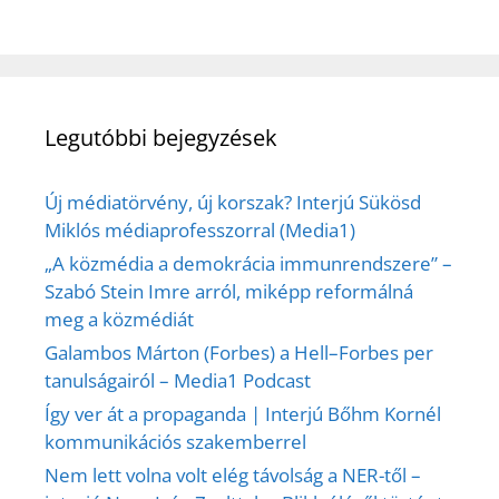
Legutóbbi bejegyzések
Új médiatörvény, új korszak? Interjú Sükösd
Miklós médiaprofesszorral (Media1)
„A közmédia a demokrácia immunrendszere” –
Szabó Stein Imre arról, miképp reformálná
meg a közmédiát
Galambos Márton (Forbes) a Hell–Forbes per
tanulságairól – Media1 Podcast
Így ver át a propaganda | Interjú Bőhm Kornél
kommunikációs szakemberrel
Nem lett volna volt elég távolság a NER-től –