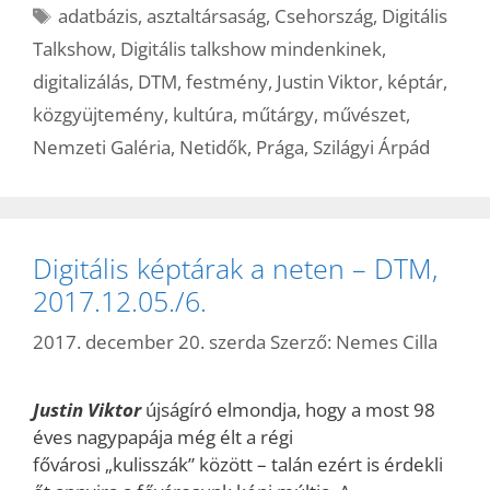
Címkék
adatbázis
,
asztaltársaság
,
Csehország
,
Digitális
Talkshow
,
Digitális talkshow mindenkinek
,
digitalizálás
,
DTM
,
festmény
,
Justin Viktor
,
képtár
,
közgyüjtemény
,
kultúra
,
műtárgy
,
művészet
,
Nemzeti Galéria
,
Netidők
,
Prága
,
Szilágyi Árpád
Digitális képtárak a neten – DTM,
2017.12.05./6.
2017. december 20. szerda
Szerző:
Nemes Cilla
Justin Viktor
újságíró elmondja, hogy a most 98
éves nagypapája még élt a régi
fővárosi „kulisszák” között – talán ezért is érdekli