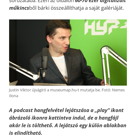
sorozatába. Ezen az oldalon
60-70 ezer digitalizált
műkincs
ből bárki összeállíthatja a saját galériáját.
Justin Viktor újságíró a museumap.hu-t mutatja be. Fotó: Nemes
Ilona
A podcast hangfelvétel lejátszása a „play” ikont
ábrázoló ikonra kattintva indul, de a hangfájl
akár le is tölthető. A lejátszó egy külön ablakban
is elindítható.