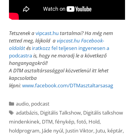
Tetszenek a
vipcast.hu
tartalmai? Ha még nem
tetted meg, lájkold a
vipcast.hu Facebook-
oldalát
és
iratkozz fel teljesen ingyenesen a
podcastra
is, hogy ne maradj le a következő
hanganyagokról!
A DTM asztaltársasággal közvetlenül itt lehet
kapcsolatba
lépni:
www.facebook.com/DTMasztaltarsasag
Kategória
audio
,
podcast
Címkék
adatbázis
,
Digitális Talkshow
,
Digitális talkshow
mindenkinek
,
DTM
,
fénykép
,
fotó
,
Hold
,
holdprogram
,
Jáde nyúl
,
Justin Viktor
,
Jutu
,
képtár
,