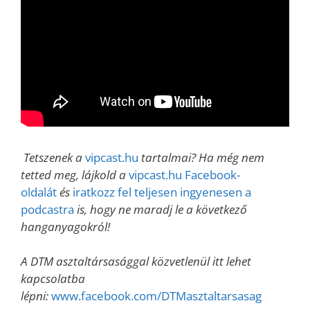
Tetszenek a
vipcast.hu
tartalmai? Ha még nem
tetted meg, lájkold a
vipcast.hu Facebook-
oldalát
és
iratkozz fel teljesen ingyenesen a
podcastra
is, hogy ne maradj le a következő
hanganyagokról!
A DTM asztaltársasággal közvetlenül itt lehet
kapcsolatba
lépni:
www.facebook.com/DTMasztaltarsasag