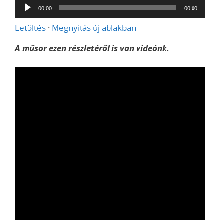
Audió
00:00
00:00
lejátszó
Letöltés
·
Megnyitás új ablakban
A műsor ezen részletéről is van videónk.