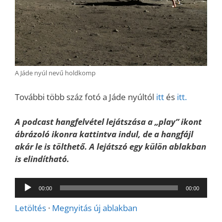
A Jáde nyúl nevű holdkomp
További több száz fotó a Jáde nyúltól
itt
és
itt.
A podcast hangfelvétel lejátszása a „play” ikont
ábrázoló ikonra kattintva indul, de a hangfájl
akár le is tölthető. A lejátszó egy külön ablakban
is elindítható.
Audió
00:00
00:00
lejátszó
Letöltés
·
Megnyitás új ablakban