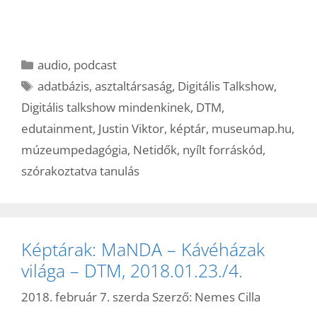
Kategória
audio
,
podcast
Címkék
adatbázis
,
asztaltársaság
,
Digitális Talkshow
,
Digitális talkshow mindenkinek
,
DTM
,
edutainment
,
Justin Viktor
,
képtár
,
museumap.hu
,
múzeumpedagógia
,
Netidők
,
nyílt forráskód
,
szórakoztatva tanulás
Képtárak: MaNDA – Kávéházak
világa – DTM, 2018.01.23./4.
2018. február 7. szerda
Szerző:
Nemes Cilla