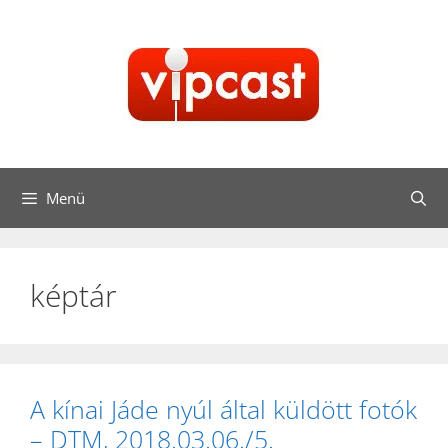
Kilépés
a
tartalomba
Menü
képtár
A kínai Jáde nyúl által küldött fotók
– DTM, 2018.03.06./5.