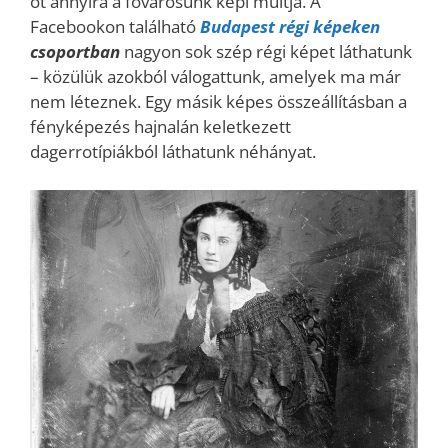
őt annyira a fővárosunk képi múltja. A
Facebookon található
Budapest régi képeken
csoportba
n
nagyon sok szép régi képet láthatunk
– közülük azokból válogattunk, amelyek ma már
nem léteznek. Egy másik képes összeállításban a
fényképezés hajnalán keletkezett
dagerrotípiákból láthatunk néhányat.