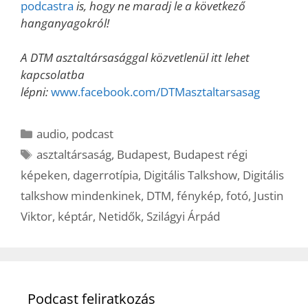
podcastra
is, hogy ne maradj le a következő
hanganyagokról!
A DTM asztaltársasággal közvetlenül itt lehet
kapcsolatba
lépni:
www.facebook.com/DTMasztaltarsasag
Kategória
audio
,
podcast
Címkék
asztaltársaság
,
Budapest
,
Budapest régi
képeken
,
dagerrotípia
,
Digitális Talkshow
,
Digitális
talkshow mindenkinek
,
DTM
,
fénykép
,
fotó
,
Justin
Viktor
,
képtár
,
Netidők
,
Szilágyi Árpád
Podcast feliratkozás