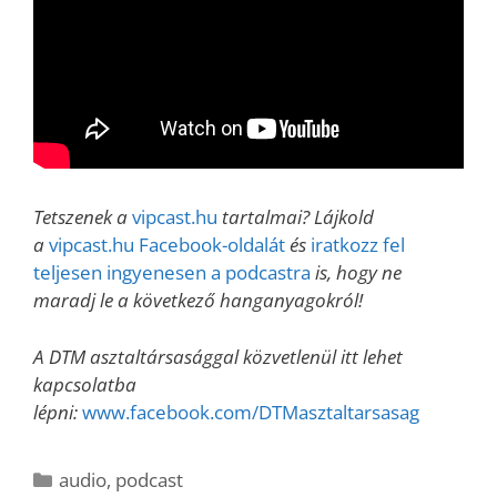
Tetszenek a
vipcast.hu
tartalmai? Lájkold
a
vipcast.hu Facebook-oldalát
és
iratkozz fel
teljesen ingyenesen a podcastra
is, hogy ne
maradj le a következő hanganyagokról!
A DTM asztaltársasággal közvetlenül itt lehet
kapcsolatba
lépni:
www.facebook.com/DTMasztaltarsasag
Kategória
audio
,
podcast