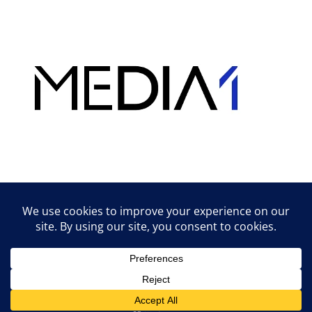
Hirdetés
Lifestyle tippek & trükkök
© 2026 vipcast.hu powered by Media1
• Készült
GeneratePress