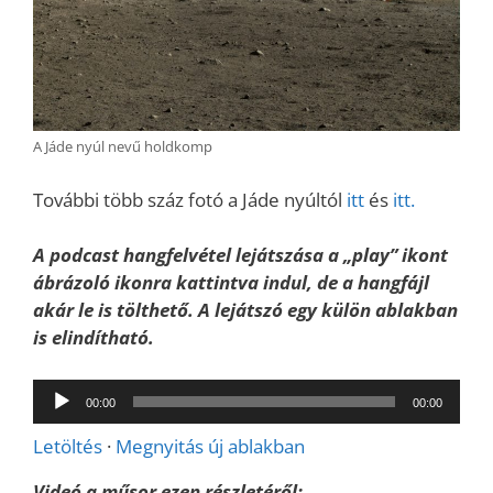
A Jáde nyúl nevű holdkomp
További több száz fotó a Jáde nyúltól
itt
és
itt.
A podcast hangfelvétel lejátszása a „play” ikont
ábrázoló ikonra kattintva indul, de a hangfájl
akár le is tölthető. A lejátszó egy külön ablakban
is elindítható.
Audió
00:00
00:00
lejátszó
Letöltés
·
Megnyitás új ablakban
Videó a műsor ezen részletéről: