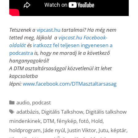
Tetszenek a
vipcast.hu
tartalmai? Ha még nem
tetted meg, lájkold a
vipcast.hu Facebook-
oldalát
és
iratkozz fel teljesen ingyenesen a
podcastra
is, hogy ne maradj le a következő
hanganyagokról!
A DTM asztaltársasággal közvetlenül itt lehet
kapcsolatba
lépni:
www.facebook.com/DTMasztaltarsasag
Kategória
audio
,
podcast
Címkék
adatbázis
,
Digitális Talkshow
,
Digitális talkshow
mindenkinek
,
DTM
,
fénykép
,
fotó
,
Hold
,
holdprogram
,
Jáde nyúl
,
Justin Viktor
,
Jutu
,
képtár
,