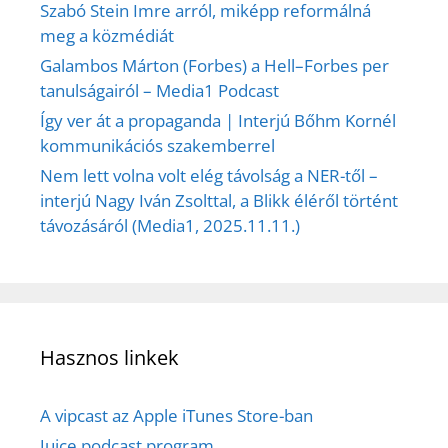
Szabó Stein Imre arról, miképp reformálná
meg a közmédiát
Galambos Márton (Forbes) a Hell–Forbes per
tanulságairól – Media1 Podcast
Így ver át a propaganda | Interjú Bőhm Kornél
kommunikációs szakemberrel
Nem lett volna volt elég távolság a NER-től –
interjú Nagy Iván Zsolttal, a Blikk éléről történt
távozásáról (Media1, 2025.11.11.)
Hasznos linkek
A vipcast az Apple iTunes Store-ban
Juice podcast program