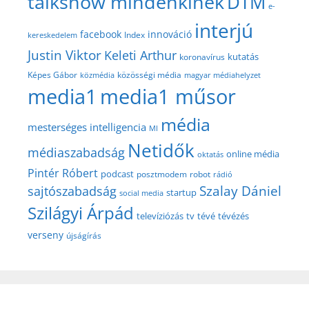
talkshow mindenkinek
DTM
e-
interjú
facebook
innováció
Index
kereskedelem
Justin Viktor
Keleti Arthur
kutatás
koronavírus
közösségi média
Képes Gábor
közmédia
magyar médiahelyzet
media1
media1 műsor
média
mesterséges intelligencia
MI
Netidők
médiaszabadság
online média
oktatás
Pintér Róbert
podcast
posztmodem
robot
rádió
Szalay Dániel
sajtószabadság
startup
social media
Szilágyi Árpád
televíziózás
tv
tévé
tévézés
verseny
újságírás