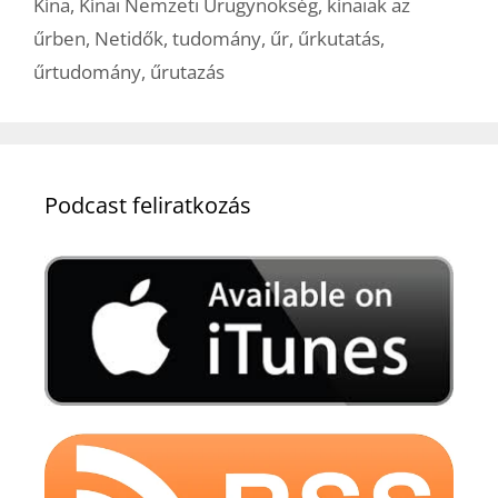
Kína
,
Kínai Nemzeti Űrügynökség
,
kínaiak az
űrben
,
Netidők
,
tudomány
,
űr
,
űrkutatás
,
űrtudomány
,
űrutazás
Podcast feliratkozás