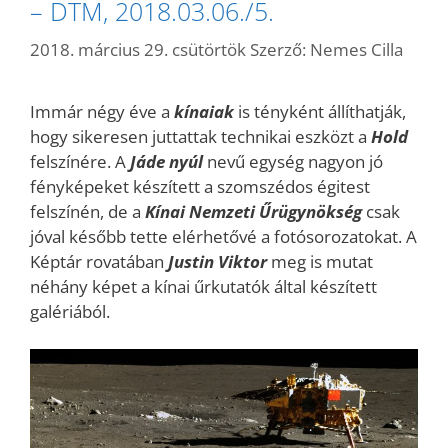
– DTM, 2018.03.06./5.
2018. március 29. csütörtök
Szerző:
Nemes Cilla
Immár négy éve a
kínaiak
is tényként állíthatják,
hogy sikeresen juttattak technikai eszközt a
Hold
felszínére. A
Jáde nyúl
nevű egység nagyon jó
fényképeket készített a szomszédos égitest
felszínén, de a
Kínai Nemzeti Űrügynökség
csak
jóval később tette elérhetővé a fotósorozatokat. A
Képtár rovatában
Justin Viktor
meg is mutat
néhány képet a kínai űrkutatók által készített
galériából.