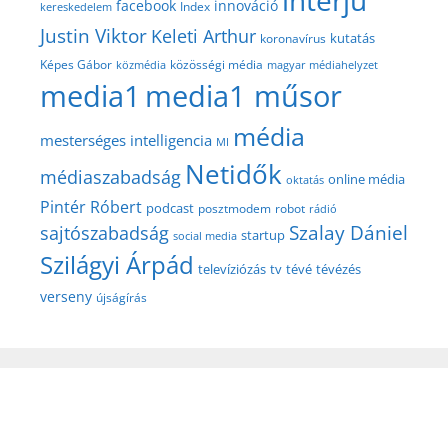
interjú
facebook
innováció
Index
kereskedelem
Justin Viktor
Keleti Arthur
kutatás
koronavírus
közösségi média
Képes Gábor
közmédia
magyar médiahelyzet
media1
media1 műsor
média
mesterséges intelligencia
MI
Netidők
médiaszabadság
online média
oktatás
Pintér Róbert
podcast
posztmodem
robot
rádió
Szalay Dániel
sajtószabadság
startup
social media
Szilágyi Árpád
televíziózás
tv
tévé
tévézés
verseny
újságírás