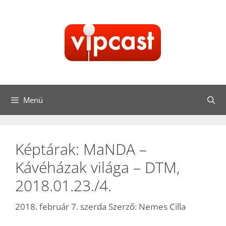
Kilépés
a
tartalomba
Menü
Képtárak: MaNDA –
Kávéházak világa – DTM,
2018.01.23./4.
2018. február 7. szerda
Szerző:
Nemes Cilla