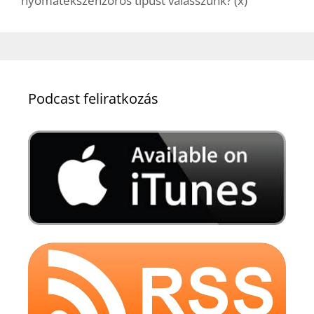
nyomatékszenzoros típust válasszunk? (x)
Podcast feliratkozás