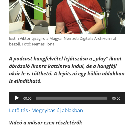
Justin Viktor újságíró a Magyar Nemzeti Digitális Archívumról
beszél. Fotó: Nemes Ilona
A podcast hangfelvétel lejátszása a „play” ikont
ábrázoló ikonra kattintva indul, de a hangfájl
akár le is tölthető. A lejátszó egy külön ablakban
is elindítható.
Audió
00:00
00:00
lejátszó
Letöltés
·
Megnyitás új ablakban
Videó a műsor ezen részletéről: