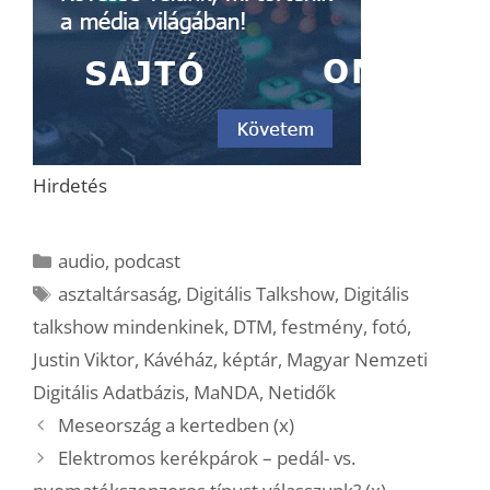
Hirdetés
Kategória
audio
,
podcast
Címkék
asztaltársaság
,
Digitális Talkshow
,
Digitális
talkshow mindenkinek
,
DTM
,
festmény
,
fotó
,
Justin Viktor
,
Kávéház
,
képtár
,
Magyar Nemzeti
Digitális Adatbázis
,
MaNDA
,
Netidők
Meseország a kertedben (x)
Elektromos kerékpárok – pedál- vs.