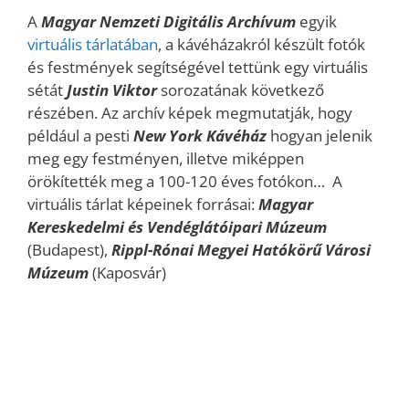
A
Magyar Nemzeti Digitális Archívum
egyik
virtuális tárlatában
, a kávéházakról készült fotók
és festmények segítségével tettünk egy virtuális
sétát
Justin Viktor
sorozatának következő
részében. Az archív képek megmutatják, hogy
például a pesti
New York Kávéház
hogyan jelenik
meg egy festményen, illetve miképpen
örökítették meg a 100-120 éves fotókon… A
virtuális tárlat képeinek forrásai:
Magyar
Kereskedelmi és Vendéglátóipari Múzeum
(Budapest),
Rippl-Rónai Megyei Hatókörű Városi
Múzeum
(Kaposvár)