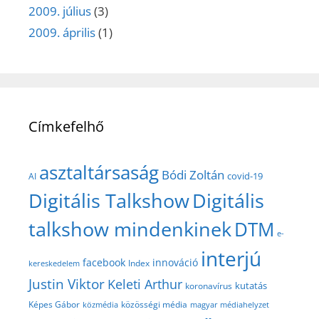
2009. július
(3)
2009. április
(1)
Címkefelhő
asztaltársaság
Bódi Zoltán
covid-19
AI
Digitális Talkshow
Digitális
talkshow mindenkinek
DTM
e-
interjú
facebook
innováció
Index
kereskedelem
Justin Viktor
Keleti Arthur
kutatás
koronavírus
közösségi média
Képes Gábor
közmédia
magyar médiahelyzet