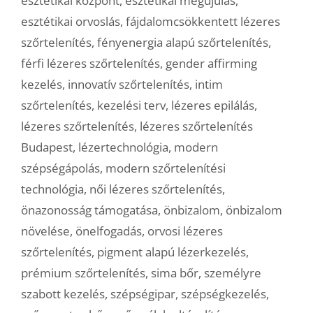
esztétikai központ
,
esztétikai megújulás
,
esztétikai orvoslás
,
fájdalomcsökkentett lézeres
szőrtelenítés
,
fényenergia alapú szőrtelenítés
,
férfi lézeres szőrtelenítés
,
gender affirming
kezelés
,
innovatív szőrtelenítés
,
intim
szőrtelenítés
,
kezelési terv
,
lézeres epilálás
,
lézeres szőrtelenítés
,
lézeres szőrtelenítés
Budapest
,
lézertechnológia
,
modern
szépségápolás
,
modern szőrtelenítési
technológia
,
női lézeres szőrtelenítés
,
önazonosság támogatása
,
önbizalom
,
önbizalom
növelése
,
önelfogadás
,
orvosi lézeres
szőrtelenítés
,
pigment alapú lézerkezelés
,
prémium szőrtelenítés
,
sima bőr
,
személyre
szabott kezelés
,
szépségipar
,
szépségkezelés
,