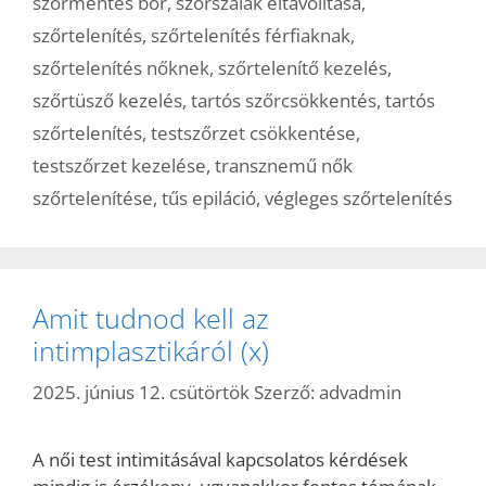
szőrmentes bőr
,
szőrszálak eltávolítása
,
szőrtelenítés
,
szőrtelenítés férfiaknak
,
szőrtelenítés nőknek
,
szőrtelenítő kezelés
,
szőrtüsző kezelés
,
tartós szőrcsökkentés
,
tartós
szőrtelenítés
,
testszőrzet csökkentése
,
testszőrzet kezelése
,
transznemű nők
szőrtelenítése
,
tűs epiláció
,
végleges szőrtelenítés
Amit tudnod kell az
intimplasztikáról (x)
2025. június 12. csütörtök
Szerző:
advadmin
A női test intimitásával kapcsolatos kérdések