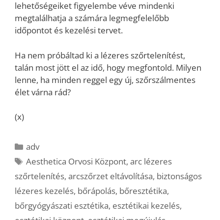
lehetőségeiket figyelembe véve mindenki
megtalálhatja a számára legmegfelelőbb
időpontot és kezelési tervet.
Ha nem próbáltad ki a lézeres szőrtelenítést,
talán most jött el az idő, hogy megfontold. Milyen
lenne, ha minden reggel egy új, szőrszálmentes
élet várna rád?
(x)
Kategória
adv
Címkék
Aesthetica Orvosi Központ
,
arc lézeres
szőrtelenítés
,
arcszőrzet eltávolítása
,
biztonságos
lézeres kezelés
,
bőrápolás
,
bőresztétika
,
bőrgyógyászati esztétika
,
esztétikai kezelés
,