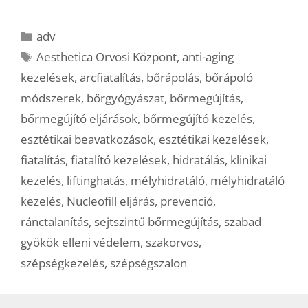
Kategória
adv
Címkék
Aesthetica Orvosi Központ
,
anti-aging
kezelések
,
arcfiatalítás
,
bőrápolás
,
bőrápoló
módszerek
,
bőrgyógyászat
,
bőrmegújítás
,
bőrmegújító eljárások
,
bőrmegújító kezelés
,
esztétikai beavatkozások
,
esztétikai kezelések
,
fiatalítás
,
fiatalító kezelések
,
hidratálás
,
klinikai
kezelés
,
liftinghatás
,
mélyhidratáló
,
mélyhidratáló
kezelés
,
Nucleofill eljárás
,
prevenció
,
ránctalanítás
,
sejtszintű bőrmegújítás
,
szabad
gyökök elleni védelem
,
szakorvos
,
szépségkezelés
,
szépségszalon