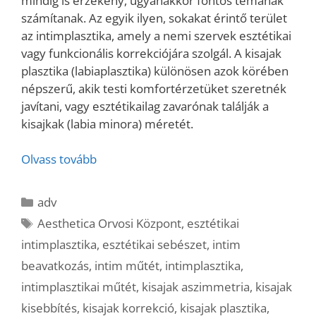
mindig is érzékeny, ugyanakkor fontos témának
számítanak. Az egyik ilyen, sokakat érintő terület
az intimplasztika, amely a nemi szervek esztétikai
vagy funkcionális korrekciójára szolgál. A kisajak
plasztika (labiaplasztika) különösen azok körében
népszerű, akik testi komfortérzetüket szeretnék
javítani, vagy esztétikailag zavarónak találják a
kisajkak (labia minora) méretét.
Olvass tovább
Kategória
adv
Címkék
Aesthetica Orvosi Központ
,
esztétikai
intimplasztika
,
esztétikai sebészet
,
intim
beavatkozás
,
intim műtét
,
intimplasztika
,
intimplasztikai műtét
,
kisajak aszimmetria
,
kisajak
kisebbítés
,
kisajak korrekció
,
kisajak plasztika
,