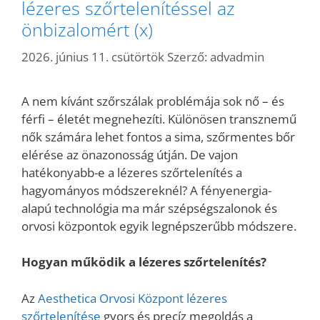
lézeres szőrtelenítéssel az
önbizalomért (x)
2026. június 11. csütörtök
Szerző:
advadmin
A nem kívánt szőrszálak problémája sok nő – és
férfi – életét megnehezíti. Különösen transznemű
nők számára lehet fontos a sima, szőrmentes bőr
elérése az önazonosság útján. De vajon
hatékonyabb-e a lézeres szőrtelenítés a
hagyományos módszereknél? A fényenergia-
alapú technológia ma már szépségszalonok és
orvosi központok egyik legnépszerűbb módszere.
Hogyan működik a lézeres szőrtelenítés?
Az
Aesthetica Orvosi Központ lézeres
szőrtelenítése
gyors és precíz megoldás a