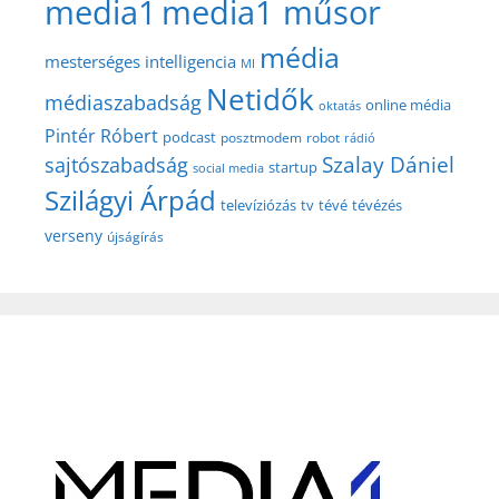
media1
media1 műsor
média
mesterséges intelligencia
MI
Netidők
médiaszabadság
online média
oktatás
Pintér Róbert
podcast
posztmodem
robot
rádió
Szalay Dániel
sajtószabadság
startup
social media
Szilágyi Árpád
televíziózás
tv
tévé
tévézés
verseny
újságírás