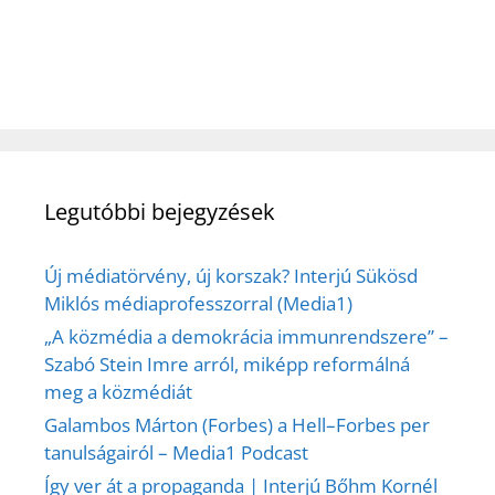
Legutóbbi bejegyzések
Új médiatörvény, új korszak? Interjú Sükösd
Miklós médiaprofesszorral (Media1)
„A közmédia a demokrácia immunrendszere” –
Szabó Stein Imre arról, miképp reformálná
meg a közmédiát
Galambos Márton (Forbes) a Hell–Forbes per
tanulságairól – Media1 Podcast
Így ver át a propaganda | Interjú Bőhm Kornél