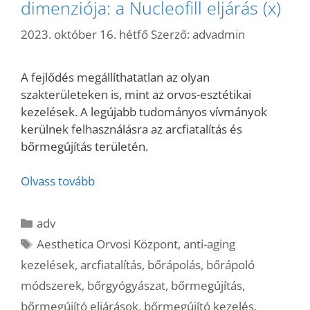
dimenziója: a Nucleofill eljárás (x)
2023. október 16. hétfő
Szerző:
advadmin
A fejlődés megállíthatatlan az olyan
szakterületeken is, mint az orvos-esztétikai
kezelések. A legújabb tudományos vívmányok
kerülnek felhasználásra az arcfiatalítás és
bőrmegújítás területén.
Olvass tovább
Kategória
adv
Címkék
Aesthetica Orvosi Központ
,
anti-aging
kezelések
,
arcfiatalítás
,
bőrápolás
,
bőrápoló
módszerek
,
bőrgyógyászat
,
bőrmegújítás
,
bőrmegújító eljárások
,
bőrmegújító kezelés
,