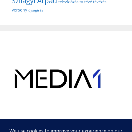
Szilágyi Árpád
televíziózás
tv
tévé
tévézés
verseny
újságírás
Hirdetés