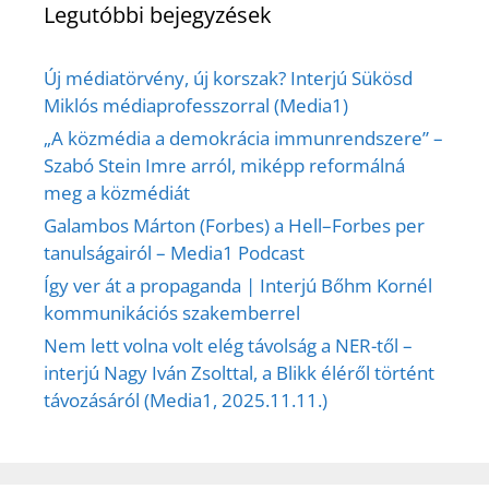
Legutóbbi bejegyzések
Új médiatörvény, új korszak? Interjú Sükösd
Miklós médiaprofesszorral (Media1)
„A közmédia a demokrácia immunrendszere” –
Szabó Stein Imre arról, miképp reformálná
meg a közmédiát
Galambos Márton (Forbes) a Hell–Forbes per
tanulságairól – Media1 Podcast
Így ver át a propaganda | Interjú Bőhm Kornél
kommunikációs szakemberrel
Nem lett volna volt elég távolság a NER-től –
interjú Nagy Iván Zsolttal, a Blikk éléről történt
távozásáról (Media1, 2025.11.11.)