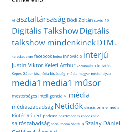
asztaltársaság
Bódi Zoltán
covid-19
AI
Digitális Talkshow
Digitális
talkshow mindenkinek
DTM
e-
interjú
facebook
innováció
Index
kereskedelem
Justin Viktor
Keleti Arthur
kutatás
koronavírus
közösségi média
Képes Gábor
közmédia
magyar médiahelyzet
media1
media1 műsor
média
mesterséges intelligencia
MI
Netidők
médiaszabadság
online média
oktatás
Pintér Róbert
podcast
posztmodem
robot
rádió
Szalay Dániel
sajtószabadság
startup
social media