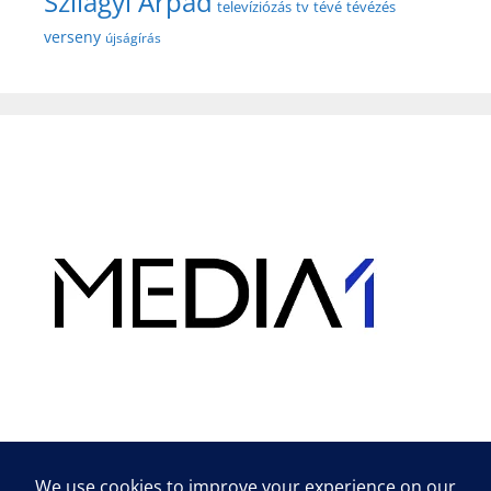
Szilágyi Árpád
televíziózás
tv
tévé
tévézés
verseny
újságírás
Hirdetés