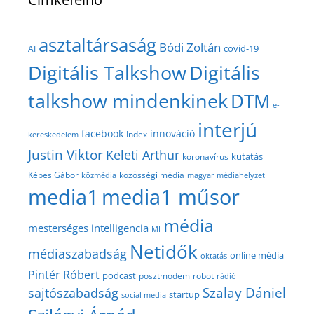
asztaltársaság
Bódi Zoltán
covid-19
AI
Digitális Talkshow
Digitális
talkshow mindenkinek
DTM
e-
interjú
facebook
innováció
Index
kereskedelem
Justin Viktor
Keleti Arthur
kutatás
koronavírus
közösségi média
Képes Gábor
közmédia
magyar médiahelyzet
media1
media1 műsor
média
mesterséges intelligencia
MI
Netidők
médiaszabadság
online média
oktatás
Pintér Róbert
podcast
posztmodem
robot
rádió
Szalay Dániel
sajtószabadság
startup
social media