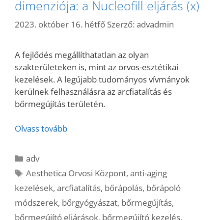
dimenziója: a Nucleofill eljárás (x)
2023. október 16. hétfő
Szerző:
advadmin
A fejlődés megállíthatatlan az olyan
szakterületeken is, mint az orvos-esztétikai
kezelések. A legújabb tudományos vívmányok
kerülnek felhasználásra az arcfiatalítás és
bőrmegújítás területén.
Olvass tovább
Kategória
adv
Címkék
Aesthetica Orvosi Központ
,
anti-aging
kezelések
,
arcfiatalítás
,
bőrápolás
,
bőrápoló
módszerek
,
bőrgyógyászat
,
bőrmegújítás
,
bőrmegújító eljárások
,
bőrmegújító kezelés
,