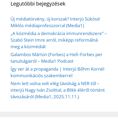
Legutóbbi bejegyzések
Új médiatörvény, új korszak? Interjú Sükösd
Miklós médiaprofesszorral (Media1)
„A közmédia a demokrácia immunrendszere” –
Szabó Stein Imre arról, miképp reformálná
meg a közmédiát
Galambos Márton (Forbes) a Hell–Forbes per
tanulságairól – Media1 Podcast
Így ver át a propaganda | Interjú Bőhm Kornél
kommunikációs szakemberrel
Nem lett volna volt elég távolság a NER-től –
interjú Nagy Iván Zsolttal, a Blikk éléről történt
távozásáról (Media1, 2025.11.11.)