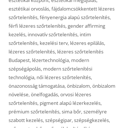
esztétikai központ
,
esztétikai megújulás
,
esztétikai orvoslás
,
fájdalomcsökkentett lézeres
szőrtelenítés
,
fényenergia alapú szőrtelenítés
,
férfi lézeres szőrtelenítés
,
gender affirming
kezelés
,
innovatív szőrtelenítés
,
intim
szőrtelenítés
,
kezelési terv
,
lézeres epilálás
,
lézeres szőrtelenítés
,
lézeres szőrtelenítés
Budapest
,
lézertechnológia
,
modern
szépségápolás
,
modern szőrtelenítési
technológia
,
női lézeres szőrtelenítés
,
önazonosság támogatása
,
önbizalom
,
önbizalom
növelése
,
önelfogadás
,
orvosi lézeres
szőrtelenítés
,
pigment alapú lézerkezelés
,
prémium szőrtelenítés
,
sima bőr
,
személyre
szabott kezelés
,
szépségipar
,
szépségkezelés
,