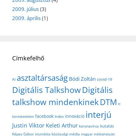
2009. július
(3)
2009. április
(1)
Címkefelhő
asztaltársaság
Bódi Zoltán
covid-19
AI
Digitális Talkshow
Digitális
talkshow mindenkinek
DTM
e-
interjú
facebook
innováció
Index
kereskedelem
Justin Viktor
Keleti Arthur
kutatás
koronavírus
közösségi média
Képes Gábor
közmédia
magyar médiahelyzet