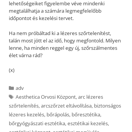
lehetőségeiket figyelembe véve mindenki
megtalálhatja a számára legmegfelelőbb
időpontot és kezelési tervet.
Ha nem próbáltad ki a lézeres szőrtelenítést,
talán most jött el az idő, hogy megfontold. Milyen
lenne, ha minden reggel egy új, szőrszálmentes
élet várna rád?
(x)
Kategória
adv
Címkék
Aesthetica Orvosi Központ
,
arc lézeres
szőrtelenítés
,
arcszőrzet eltávolítása
,
biztonságos
lézeres kezelés
,
bőrápolás
,
bőresztétika
,
bőrgyógyászati esztétika
,
esztétikai kezelés
,