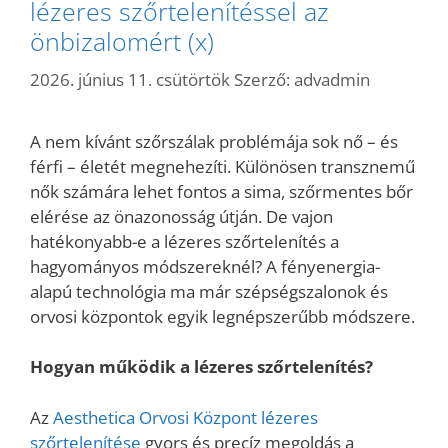
lézeres szőrtelenítéssel az
önbizalomért (x)
2026. június 11. csütörtök
Szerző:
advadmin
A nem kívánt szőrszálak problémája sok nő – és
férfi – életét megnehezíti. Különösen transznemű
nők számára lehet fontos a sima, szőrmentes bőr
elérése az önazonosság útján. De vajon
hatékonyabb-e a lézeres szőrtelenítés a
hagyományos módszereknél? A fényenergia-
alapú technológia ma már szépségszalonok és
orvosi központok egyik legnépszerűbb módszere.
Hogyan működik a lézeres szőrtelenítés?
Az
Aesthetica Orvosi Központ lézeres
szőrtelenítése
gyors és precíz megoldás a