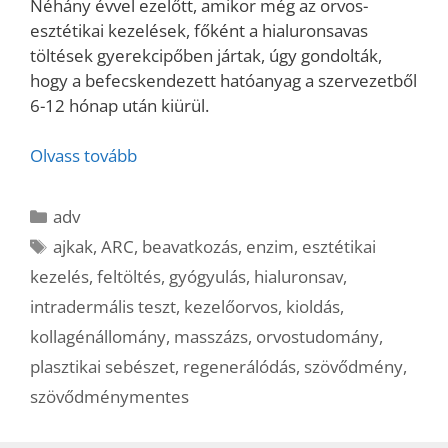
Néhány évvel ezelőtt, amikor még az orvos-
esztétikai kezelések, főként a hialuronsavas
töltések gyerekcipőben jártak, úgy gondolták,
hogy a befecskendezett hatóanyag a szervezetből
6-12 hónap után kiürül.
Olvass tovább
Kategória
adv
Címkék
ajkak
,
ARC
,
beavatkozás
,
enzim
,
esztétikai
kezelés
,
feltöltés
,
gyógyulás
,
hialuronsav
,
intradermális teszt
,
kezelőorvos
,
kioldás
,
kollagénállomány
,
masszázs
,
orvostudomány
,
plasztikai sebészet
,
regenerálódás
,
szövődmény
,
szövődménymentes