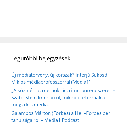
Legutóbbi bejegyzések
Új médiatörvény, új korszak? Interjú Sükösd
Miklós médiaprofesszorral (Media1)
„A közmédia a demokrácia immunrendszere” –
Szabó Stein Imre arról, miképp reformálná
meg a közmédiát
Galambos Márton (Forbes) a Hell–Forbes per
tanulságairól – Media1 Podcast