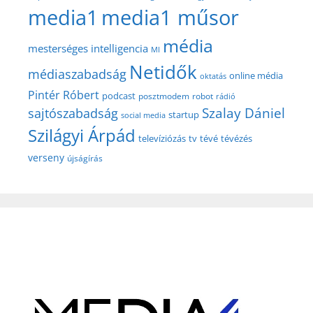
media1
media1 műsor
média
mesterséges intelligencia
MI
Netidők
médiaszabadság
online média
oktatás
Pintér Róbert
podcast
posztmodem
robot
rádió
Szalay Dániel
sajtószabadság
startup
social media
Szilágyi Árpád
televíziózás
tv
tévé
tévézés
verseny
újságírás