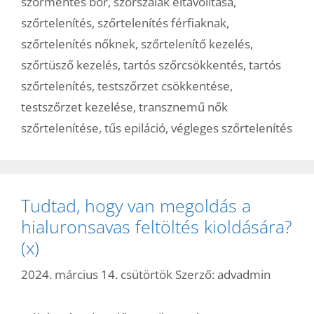
szőrmentes bőr
,
szőrszálak eltávolítása
,
szőrtelenítés
,
szőrtelenítés férfiaknak
,
szőrtelenítés nőknek
,
szőrtelenítő kezelés
,
szőrtüsző kezelés
,
tartós szőrcsökkentés
,
tartós
szőrtelenítés
,
testszőrzet csökkentése
,
testszőrzet kezelése
,
transznemű nők
szőrtelenítése
,
tűs epiláció
,
végleges szőrtelenítés
Tudtad, hogy van megoldás a
hialuronsavas feltöltés kioldására?
(x)
2024. március 14. csütörtök
Szerző:
advadmin