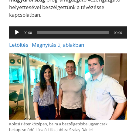
helyettesével beszélgettünk a tévézéssel
kapcsolatban.
Audió
00:00
00:00
lejátszó
Letöltés
·
Megnyitás új ablakban
Kolosi Péter középen, balra a beszélgetésbe ugyancsak
bekapcsolódó László Lilla, jobbra Szalay Dániel