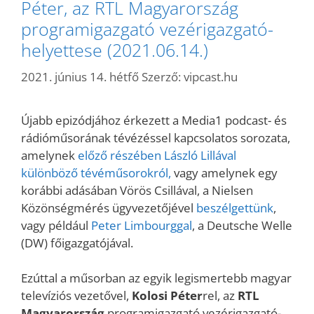
Péter, az RTL Magyarország
programigazgató vezérigazgató-
helyettese (2021.06.14.)
2021. június 14. hétfő
Szerző:
vipcast.hu
Újabb epizódjához érkezett a Media1 podcast- és
rádióműsorának tévézéssel kapcsolatos sorozata,
amelynek
előző részében László Lillával
különböző tévéműsorokról,
vagy amelynek egy
korábbi adásában Vörös Csillával, a Nielsen
Közönségmérés ügyvezetőjével
beszélgettünk
,
vagy például
Peter Limbourggal
, a Deutsche Welle
(DW) főigazgatójával.
Ezúttal a műsorban az egyik legismertebb magyar
televíziós vezetővel,
Kolosi Péter
rel, az
RTL
Magyarország
programigazgató vezérigazgató-