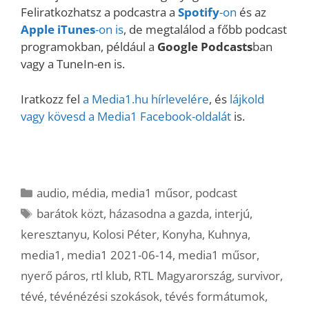
Feliratkozhatsz a podcastra a
Spotify
-on
és az
Apple iTunes
-on is
, de megtalálod a főbb podcast
programokban, például a
Google Podcasts
ban
vagy a TuneIn-en is.
Iratkozz fel
a Media1.hu hírlevelére
, és
lájkold
vagy kövesd a Media1 Facebook-oldalát
is.
Kategória
audio
,
média
,
media1 műsor
,
podcast
Címkék
barátok közt
,
házasodna a gazda
,
interjú
,
keresztanyu
,
Kolosi Péter
,
Konyha
,
Kuhnya
,
media1
,
media1 2021-06-14
,
media1 műsor
,
nyerő páros
,
rtl klub
,
RTL Magyarország
,
survivor
,
tévé
,
tévénézési szokások
,
tévés formátumok
,