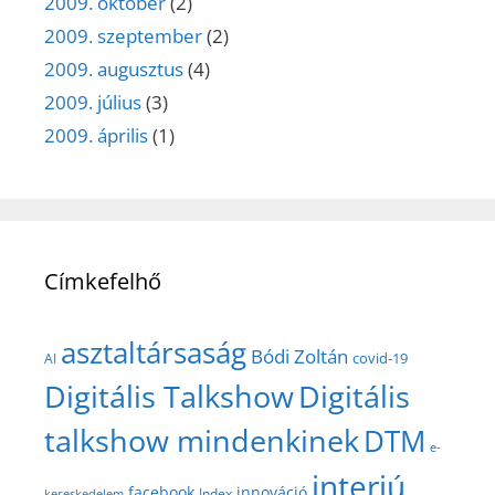
2009. október
(2)
2009. szeptember
(2)
2009. augusztus
(4)
2009. július
(3)
2009. április
(1)
Címkefelhő
asztaltársaság
Bódi Zoltán
covid-19
AI
Digitális Talkshow
Digitális
talkshow mindenkinek
DTM
e-
interjú
facebook
innováció
Index
kereskedelem