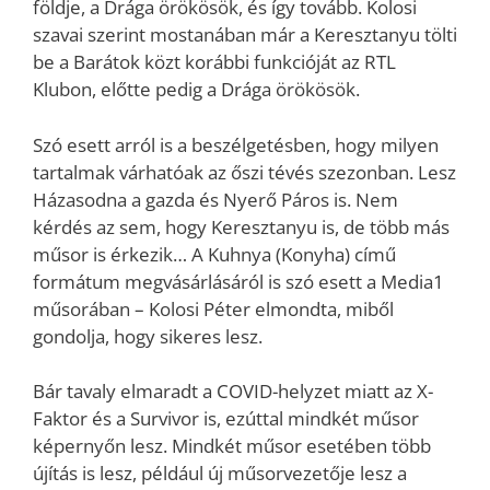
földje, a Drága örökösök, és így tovább. Kolosi
szavai szerint mostanában már a Keresztanyu tölti
be a Barátok közt korábbi funkcióját az RTL
Klubon, előtte pedig a Drága örökösök.
Szó esett arról is a beszélgetésben, hogy milyen
tartalmak várhatóak az őszi tévés szezonban. Lesz
Házasodna a gazda és Nyerő Páros is. Nem
kérdés az sem, hogy Keresztanyu is, de több más
műsor is érkezik… A Kuhnya (Konyha) című
formátum megvásárlásáról is szó esett a Media1
műsorában – Kolosi Péter elmondta, miből
gondolja, hogy sikeres lesz.
Bár tavaly elmaradt a COVID-helyzet miatt az X-
Faktor és a Survivor is, ezúttal mindkét műsor
képernyőn lesz. Mindkét műsor esetében több
újítás is lesz, például új műsorvezetője lesz a