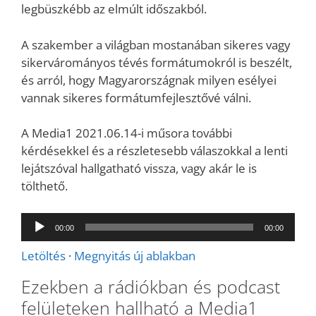
legbüszkébb az elmúlt időszakból.
A szakember a világban mostanában sikeres vagy
sikervárományos tévés formátumokról is beszélt,
és arról, hogy Magyarországnak milyen esélyei
vannak sikeres formátumfejlesztővé válni.
A Media1 2021.06.14-i műsora további
kérdésekkel és a részletesebb válaszokkal a lenti
lejátszóval hallgatható vissza, vagy akár le is
tölthető.
Audió
00:00
00:00
lejátszó
Letöltés
·
Megnyitás új ablakban
Ezekben a rádiókban és podcast
felületeken hallható a Media1