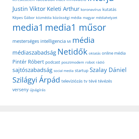
Justin Viktor
Keleti Arthur
kutatás
koronavírus
közösségi média
Képes Gábor
közmédia
magyar médiahelyzet
media1
media1 műsor
média
mesterséges intelligencia
MI
Netidők
médiaszabadság
online média
oktatás
Pintér Róbert
podcast
posztmodem
robot
rádió
Szalay Dániel
sajtószabadság
startup
social media
Szilágyi Árpád
televíziózás
tv
tévé
tévézés
verseny
újságírás