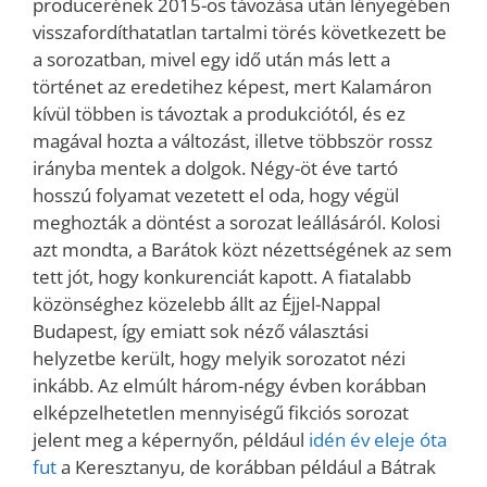
producerének 2015-ös távozása után lényegében
visszafordíthatatlan tartalmi törés következett be
a sorozatban, mivel egy idő után más lett a
történet az eredetihez képest, mert Kalamáron
kívül többen is távoztak a produkciótól, és ez
magával hozta a változást, illetve többször rossz
irányba mentek a dolgok. Négy-öt éve tartó
hosszú folyamat vezetett el oda, hogy végül
meghozták a döntést a sorozat leállásáról. Kolosi
azt mondta, a Barátok közt nézettségének az sem
tett jót, hogy konkurenciát kapott. A fiatalabb
közönséghez közelebb állt az Éjjel-Nappal
Budapest, így emiatt sok néző választási
helyzetbe került, hogy melyik sorozatot nézi
inkább. Az elmúlt három-négy évben korábban
elképzelhetetlen mennyiségű fikciós sorozat
jelent meg a képernyőn, például
idén év eleje óta
fut
a Keresztanyu, de korábban például a Bátrak