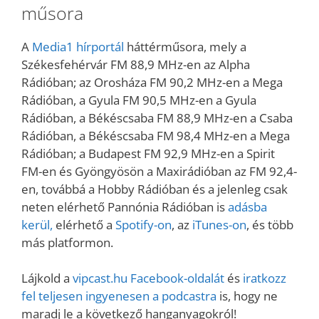
műsora
A
Media1 hírportál
háttérműsora, mely a
Székesfehérvár FM 88,9 MHz-en az Alpha
Rádióban; az Orosháza FM 90,2 MHz-en a Mega
Rádióban, a Gyula FM 90,5 MHz-en a Gyula
Rádióban, a Békéscsaba FM 88,9 MHz-en a Csaba
Rádióban, a Békéscsaba FM 98,4 MHz-en a Mega
Rádióban; a Budapest FM 92,9 MHz-en a Spirit
FM-en és Gyöngyösön a Maxirádióban az FM 92,4-
en, továbbá a Hobby Rádióban és a jelenleg csak
neten elérhető Pannónia Rádióban is
adásba
kerül,
elérhető a
Spotify-on
, az
iTunes-on
, és több
más platformon.
Lájkold a
vipcast.
hu Facebook-oldalát
és
iratkozz
fel teljesen ingyenesen a podcastra
is, hogy ne
maradj le a következő hanganyagokról!