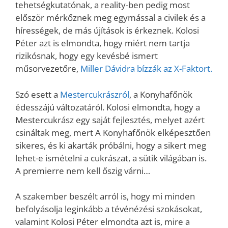
tehetségkutatónak, a reality-ben pedig most
először mérkőznek meg egymással a civilek és a
hírességek, de más újítások is érkeznek. Kolosi
Péter azt is elmondta, hogy miért nem tartja
rizikósnak, hogy egy kevésbé ismert
műsorvezetőre,
Miller Dávidra bízzák az X-Faktort.
Szó esett a
Mestercukrászról
, a Konyhafőnök
édesszájú változatáról. Kolosi elmondta, hogy a
Mestercukrász egy saját fejlesztés, melyet azért
csináltak meg, mert A Konyhafőnök elképesztően
sikeres, és ki akarták próbálni, hogy a sikert meg
lehet-e ismételni a cukrászat, a sütik világában is.
A premierre nem kell őszig várni…
A szakember beszélt arról is, hogy mi minden
befolyásolja leginkább a tévénézési szokásokat,
valamint Kolosi Péter elmondta azt is, mire a