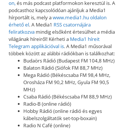
on,
és más podcast platformokon keresztül is. A
podcasthoz kapcsolódóan ajánljuk a Media1
hírportált is, mely a
www.media1.hu oldalon
érhető el
. A Media1
RSS csatornájára
feliratkozva
mindig elsőként értesülhet a média
világának híreiről! Kérheti a
Media1 híreit
Telegram applikációval is
. A Media1 műsorával
többek között az alábbi rádiókban is találkozhat:
Budaörs Rádió (Budapest FM 104,8 MHz)
Balaton Rádió (Siófok FM 88,7 MHz)
Mega Rádió (Békéscsaba FM 98,4 MHz,
Orosháza FM 90,2 MHz, Gyula FM 90,5
MHz)
Csaba Rádió (Békéscsaba FM 88,9 MHz)
Radio-B (online rádió)
Hobby Rádió (online rádió és egyes
kábelszolgáltatók set-top-boxain)
Radio N Café (online)