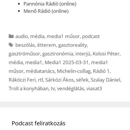
Pannónia Rádió (online)
Menő Rádió (online)
Kategória
audio
,
média
,
media1 műsor
,
podcast
Címkék
beszólás
,
étterem
,
gasztoreality
,
gasztróműsor
,
gasztronómia
,
interjú
,
Kolosi Péter
,
média
,
media1
,
Media1 2025-03-31
,
media1
műsor
,
médiatanács
,
Michelin-csillag
,
Rádió 1
,
Rákóczi Feri
,
rtl
,
Sárközi Ákos
,
séfek
,
Szalay Dániel
,
Troll a konyhában
,
tv
,
vendéglátás
,
viasat3
Podcast feliratkozás