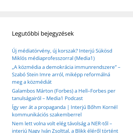
Legutóbbi bejegyzések
Új médiatörvény, új korszak? Interjú Sükösd
Miklós médiaprofesszorral (Media1)
„A közmédia a demokrácia immunrendszere” –
Szabó Stein Imre arról, miképp reformálná
meg a közmédiát
Galambos Márton (Forbes) a Hell–Forbes per
tanulságairól – Media1 Podcast
Így ver át a propaganda | Interjú Bőhm Kornél
kommunikációs szakemberrel
Nem lett volna volt elég távolság a NER-től –
interjú Nagy Iván Zsolttal, a Blikk éléről történt