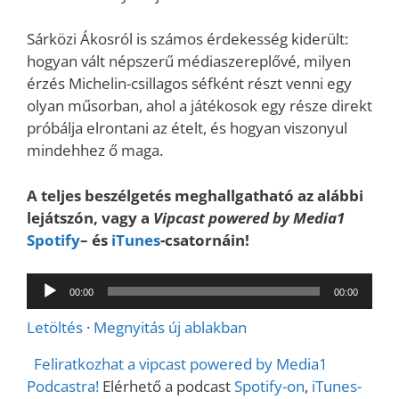
Sárközi Ákosról is számos érdekesség kiderült:
hogyan vált népszerű médiaszereplővé, milyen
érzés Michelin-csillagos séfként részt venni egy
olyan műsorban, ahol a játékosok egy része direkt
próbálja elrontani az ételt, és hogyan viszonyul
mindehhez ő maga.
A teljes beszélgetés meghallgatható az alábbi
lejátszón, vagy a
Vipcast powered by Media1
Spotify
– és
iTunes
-csatornáin!
Audió
00:00
00:00
lejátszó
Letöltés
·
Megnyitás új ablakban
Feliratkozhat a vipcast powered by Media1
Podcastra!
Elérhető a podcast
Spotify-on
,
iTunes-