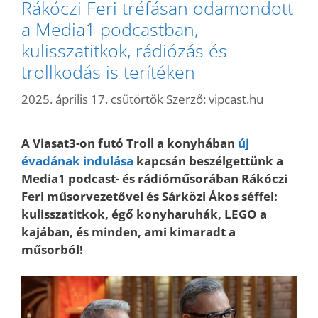
Rákóczi Feri tréfásan odamondott
a Media1 podcastban,
kulisszatitkok, rádiózás és
trollkodás is terítéken
2025. április 17. csütörtök
Szerző:
vipcast.hu
A Viasat3-on futó Troll a konyhában
új
évadának indulása
kapcsán beszélgettünk a
Media1 podcast- és rádióműsorában Rákóczi
Feri műsorvezetővel és Sárközi Ákos séffel:
kulisszatitkok, égő konyharuhák, LEGO a
kajában, és minden, ami kimaradt a
műsorból!