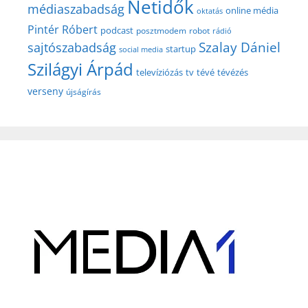
Netidők
médiaszabadság
online média
oktatás
Pintér Róbert
podcast
posztmodem
robot
rádió
Szalay Dániel
sajtószabadság
startup
social media
Szilágyi Árpád
televíziózás
tv
tévé
tévézés
verseny
újságírás