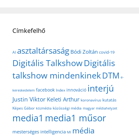
Címkefelhő
asztaltársaság
Bódi Zoltán
covid-19
AI
Digitális Talkshow
Digitális
talkshow mindenkinek
DTM
e-
interjú
facebook
innováció
Index
kereskedelem
Justin Viktor
Keleti Arthur
kutatás
koronavírus
közösségi média
Képes Gábor
közmédia
magyar médiahelyzet
media1
media1 műsor
média
mesterséges intelligencia
MI