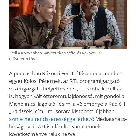
Troll a Konyhában Sárközi Ákos séffel és Rákóczi Feri
műsorvezetővel
A podcastban Rákóczi Feri tréfásan odamondott
egyet Kolosi Péternek, az RTL programigazgató
vezérigazgató-helyettesének, de szóba került az
is, hogyan vált étteremtulajdonossá, mit gondol a
Michelin-csillagokról, és mi a véleménye a Rádió 1
„Balázsék” című műsorára kiszabott, újabban
szinte heti rendszerességgel érkező
Médiatanács-
bírságokról. Azt is elárulta, van-e ennek
következménye rájuk nézve.