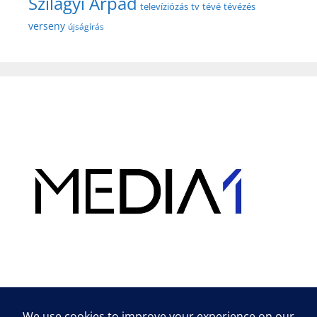
Szilágyi Árpád
televíziózás
tv
tévé
tévézés
verseny
újságírás
Hirdetés