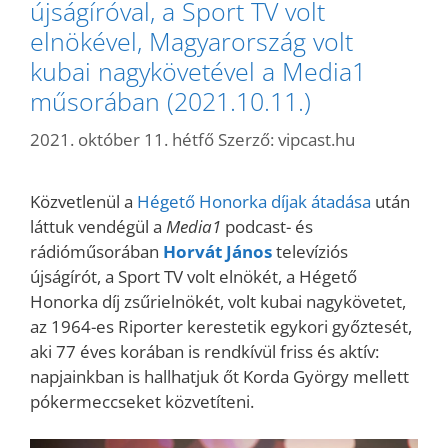
újságíróval, a Sport TV volt
elnökével, Magyarország volt
kubai nagykövetével a Media1
műsorában (2021.10.11.)
2021. október 11. hétfő
Szerző:
vipcast.hu
Közvetlenül a
Hégető Honorka díjak átadása
után
láttuk vendégül a
Media1
podcast- és
rádióműsorában
Horvát János
televíziós
újságírót, a Sport TV volt elnökét, a Hégető
Honorka díj zsűrielnökét, volt kubai nagykövetet,
az 1964-es Riporter kerestetik egykori győztesét,
aki 77 éves korában is rendkívül friss és aktív:
napjainkban is hallhatjuk őt Korda György mellett
pókermeccseket közvetíteni.