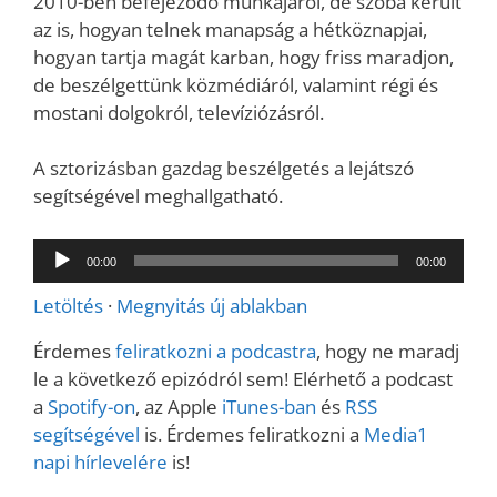
2010-ben befejeződő munkájáról, de szóba került
az is, hogyan telnek manapság a hétköznapjai,
hogyan tartja magát karban, hogy friss maradjon,
de beszélgettünk közmédiáról, valamint régi és
mostani dolgokról, televíziózásról.
A sztorizásban gazdag beszélgetés a lejátszó
segítségével meghallgatható.
Audió
00:00
00:00
lejátszó
Letöltés
·
Megnyitás új ablakban
Érdemes
feliratkozni a podcastra
, hogy ne maradj
le a következő epizódról sem! Elérhető a podcast
a
Spotify-on
, az Apple
iTunes-ban
és
RSS
segítségével
is. Érdemes feliratkozni a
Media1
napi hírlevelére
is!