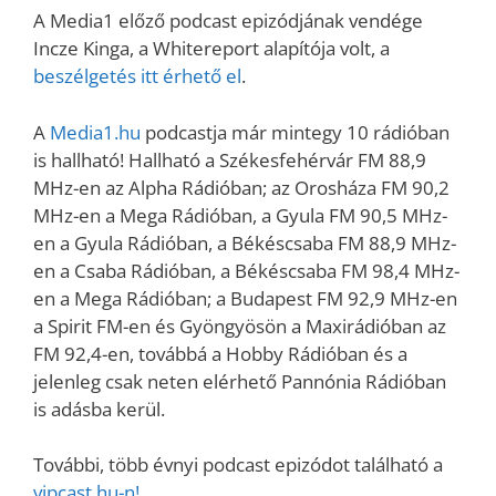
A Media1 előző podcast epizódjának vendége
Incze Kinga, a Whitereport alapítója volt, a
beszélgetés itt érhető el
.
A
Media1.hu
podcastja már mintegy 10 rádióban
is hallható! Hallható a Székesfehérvár FM 88,9
MHz-en az Alpha Rádióban; az Orosháza FM 90,2
MHz-en a Mega Rádióban, a Gyula FM 90,5 MHz-
en a Gyula Rádióban, a Békéscsaba FM 88,9 MHz-
en a Csaba Rádióban, a Békéscsaba FM 98,4 MHz-
en a Mega Rádióban; a Budapest FM 92,9 MHz-en
a Spirit FM-en és Gyöngyösön a Maxirádióban az
FM 92,4-en, továbbá a Hobby Rádióban és a
jelenleg csak neten elérhető Pannónia Rádióban
is adásba kerül.
További, több évnyi podcast epizódot található a
vipcast.hu-n!