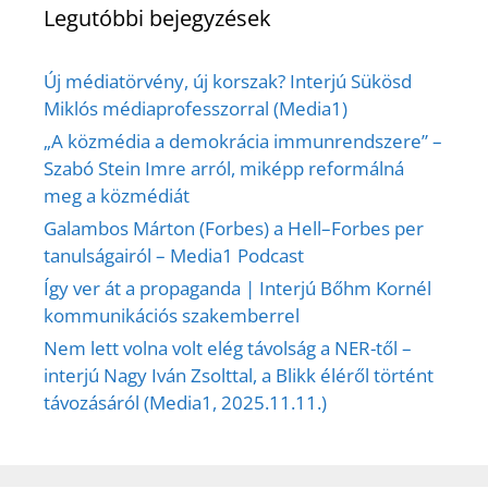
Legutóbbi bejegyzések
Új médiatörvény, új korszak? Interjú Sükösd
Miklós médiaprofesszorral (Media1)
„A közmédia a demokrácia immunrendszere” –
Szabó Stein Imre arról, miképp reformálná
meg a közmédiát
Galambos Márton (Forbes) a Hell–Forbes per
tanulságairól – Media1 Podcast
Így ver át a propaganda | Interjú Bőhm Kornél
kommunikációs szakemberrel
Nem lett volna volt elég távolság a NER-től –
interjú Nagy Iván Zsolttal, a Blikk éléről történt
távozásáról (Media1, 2025.11.11.)