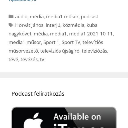
Kategória
audio
,
média
,
media1 műsor
,
podcast
Címkék
Horvát János
,
interjú
,
közmédia
,
kubai
nagykövet
,
média
,
media1
,
media1 2021-10-11
,
media1 műsor
,
Sport 1
,
Sport TV
,
televíziós
műsorvezető
,
televíziós újságíró
,
televíziózás
,
tévé
,
tévézés
,
tv
Podcast feliratkozás