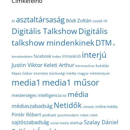
Címkefelhő
asztaltársaság
Bódi Zoltán
covid-19
AI
Digitális Talkshow
Digitális
talkshow mindenkinek
DTM
e-
interjú
facebook
innováció
Index
kereskedelem
Justin Viktor
Keleti Arthur
kutatás
koronavírus
közösségi média
Képes Gábor
közmédia
magyar médiahelyzet
media1
media1 műsor
média
mesterséges intelligencia
MI
Netidők
médiaszabadság
online média
oktatás
Pintér Róbert
podcast
posztmodem
robot
rádió
Szalay Dániel
sajtószabadság
startup
social media