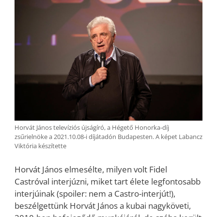
Horvát János televíziós újságíró, a Hégető Honorka-díj
zsűrielnöke a 2021.10.08-i díjátadón Budapesten. A képet Labancz
Viktória készítette
Horvát János elmesélte, milyen volt Fidel
Castróval interjúzni, miket tart élete legfontosabb
interjúinak (spoiler: nem a Castro-interjút!),
beszélgettünk Horvát János a kubai nagyköveti,