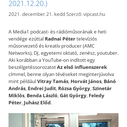
2021.12.20.)
2021. december 21. kedd
Szerző:
vipcast.hu
A Media1 podcast- és rádióműsorának e heti
vendége ezúttal
Radnai Péter
televíziós
műsorvezető és kreatív producer (AMC
Networks), DJ, egyetemi oktató, zenész, youtuber.
Aki korábban a YouTube-on indított egy
beszélgetéssorozatot
Az első influenszerek
címmel, benne olyan tévéseket meginterjúvolva
mint például
Vitray Tamás
,
Horvát János
,
Bánó
András
,
Endrei Judit
,
Rózsa György
,
Szinetár
Miklós
,
Benda László
,
Gát György
,
Feledy
Péter
,
Juhász Előd
.