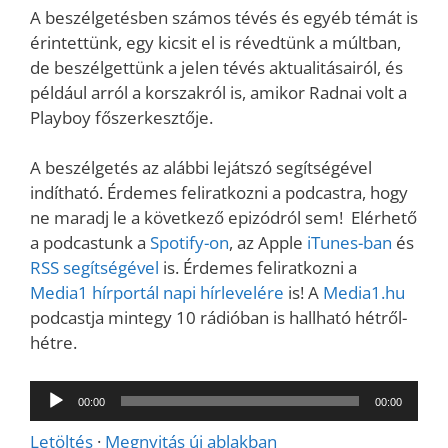
A beszélgetésben számos tévés és egyéb témát is
érintettünk, egy kicsit el is révedtünk a múltban,
de beszélgettünk a jelen tévés aktualitásairól, és
például arról a korszakról is, amikor Radnai volt a
Playboy főszerkesztője.
A beszélgetés az alábbi lejátszó segítségével
indítható. Érdemes feliratkozni a podcastra, hogy
ne maradj le a következő epizódról sem! Elérhető
a podcastunk a
Spotify-on
, az Apple
iTunes-ban
és
RSS segítségével
is. Érdemes feliratkozni a
Media1 hírportál napi hírlevelére
is! A
Media1.hu
podcastja mintegy 10 rádióban is hallható hétről-
hétre.
Audió
00:00
00:00
lejátszó
Letöltés
·
Megnyitás új ablakban