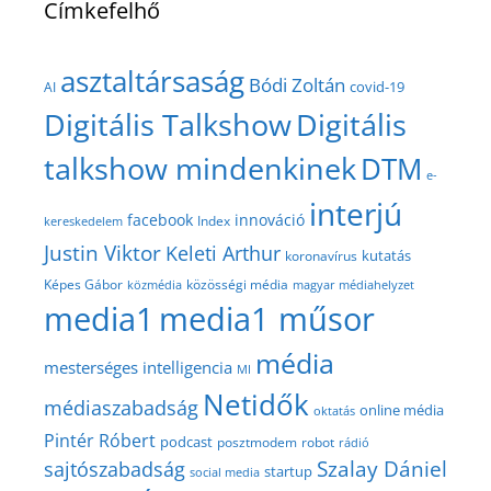
Címkefelhő
asztaltársaság
Bódi Zoltán
covid-19
AI
Digitális Talkshow
Digitális
talkshow mindenkinek
DTM
e-
interjú
facebook
innováció
Index
kereskedelem
Justin Viktor
Keleti Arthur
kutatás
koronavírus
közösségi média
Képes Gábor
közmédia
magyar médiahelyzet
media1
media1 műsor
média
mesterséges intelligencia
MI
Netidők
médiaszabadság
online média
oktatás
Pintér Róbert
podcast
posztmodem
robot
rádió
Szalay Dániel
sajtószabadság
startup
social media