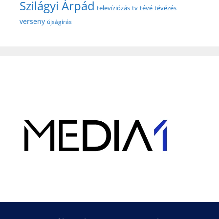
Szilágyi Árpád
televíziózás
tv
tévé
tévézés
verseny
újságírás
Hirdetés