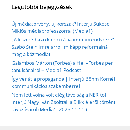
Legutóbbi bejegyzések
Új médiatörvény, új korszak? Interjú Sükösd
Miklós médiaprofesszorral (Media1)
„A közmédia a demokrácia immunrendszere” –
Szabó Stein Imre arról, miképp reformálná
meg a közmédiát
Galambos Márton (Forbes) a Hell–Forbes per
tanulságairól – Media1 Podcast
Így ver át a propaganda | Interjú Bőhm Kornél
kommunikációs szakemberrel
Nem lett volna volt elég távolság a NER-től –
interjú Nagy Iván Zsolttal, a Blikk éléről történt
távozásáról (Media1, 2025.11.11.)