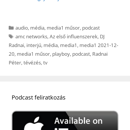
Kategória
audio
,
média
,
media1 műsor
,
podcast
Címkék
amc networks
,
Az első influenszerek
,
DJ
Radnai
,
interjú
,
média
,
media1
,
media1 2021-12-
20
,
media1 műsor
,
playboy
,
podcast
,
Radnai
Péter
,
tévézés
,
tv
Podcast feliratkozás