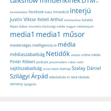
talkshow mindenkinek
DTM
e-
interjú
facebook
innováció
Index
kereskedelem
Justin Viktor
Keleti Arthur
kutatás
koronavírus
közösségi média
Képes Gábor
közmédia
magyar médiahelyzet
media1
media1 műsor
média
mesterséges intelligencia
MI
Netidők
médiaszabadság
online média
oktatás
Pintér Róbert
podcast
posztmodem
robot
rádió
Szalay Dániel
sajtószabadság
startup
social media
Szilágyi Árpád
televíziózás
tv
tévé
tévézés
verseny
újságírás