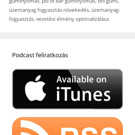
guminyomás
,
psi vs bar guminyomás
,
téli gumi
,
üzemanyag fogyasztás növekedés
,
üzemanyag-
fogyasztás
,
vezetési élmény optimalizálása
Podcast feliratkozás