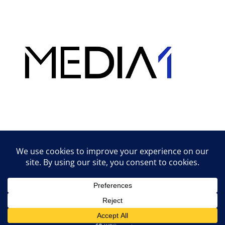
Hirdetés
Lifestyle tippek & trükkök
© 2026 vipcast.hu powered by Media1
• Készült
GeneratePress