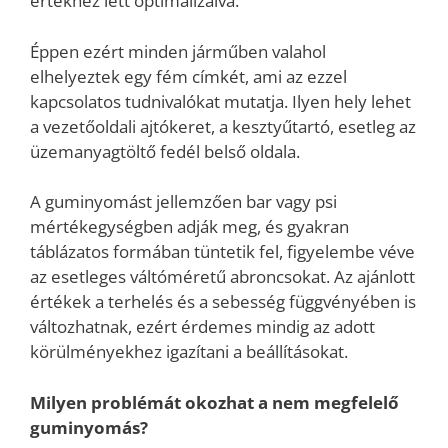
értékhez lett optimalizálva.
Éppen ezért minden járműben valahol
elhelyeztek egy fém címkét, ami az ezzel
kapcsolatos tudnivalókat mutatja. Ilyen hely lehet
a vezetőoldali ajtókeret, a kesztyűtartó, esetleg az
üzemanyagtöltő fedél belső oldala.
A guminyomást jellemzően bar vagy psi
mértékegységben adják meg, és gyakran
táblázatos formában tüntetik fel, figyelembe véve
az esetleges váltóméretű abroncsokat. Az ajánlott
értékek a terhelés és a sebesség függvényében is
változhatnak, ezért érdemes mindig az adott
körülményekhez igazítani a beállításokat.
Milyen problémát okozhat a nem megfelelő
guminyomás?