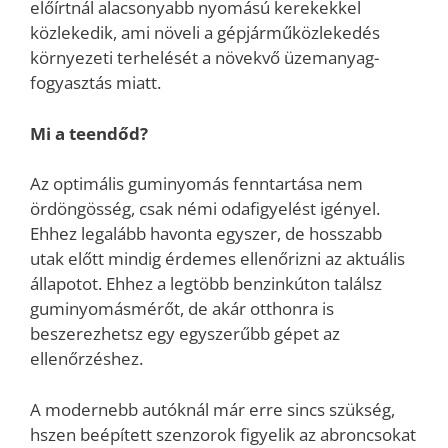
előírtnál alacsonyabb nyomású kerekekkel
közlekedik, ami növeli a gépjárműközlekedés
környezeti terhelését a növekvő üzemanyag-
fogyasztás miatt.
Mi a teendőd?
Az optimális guminyomás fenntartása nem
ördöngösség, csak némi odafigyelést igényel.
Ehhez legalább havonta egyszer, de hosszabb
utak előtt mindig érdemes ellenőrizni az aktuális
állapotot. Ehhez a legtöbb benzinkúton találsz
guminyomásmérőt, de akár otthonra is
beszerezhetsz egy egyszerűbb gépet az
ellenőrzéshez.
A modernebb autóknál már erre sincs szükség,
hszen beépített szenzorok figyelik az abroncsokat