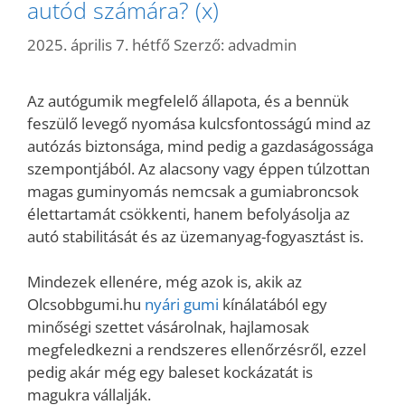
autód számára? (x)
2025. április 7. hétfő
Szerző:
advadmin
Az autógumik megfelelő állapota, és a bennük
feszülő levegő nyomása kulcsfontosságú mind az
autózás biztonsága, mind pedig a gazdaságossága
szempontjából. Az alacsony vagy éppen túlzottan
magas guminyomás nemcsak a gumiabroncsok
élettartamát csökkenti, hanem befolyásolja az
autó stabilitását és az üzemanyag-fogyasztást is.
Mindezek ellenére, még azok is, akik az
Olcsobbgumi.hu
nyári gumi
kínálatából egy
minőségi szettet vásárolnak, hajlamosak
megfeledkezni a rendszeres ellenőrzésről, ezzel
pedig akár még egy baleset kockázatát is
magukra vállalják.