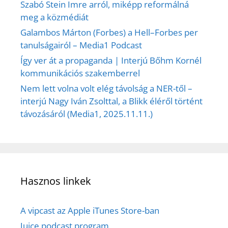
Szabó Stein Imre arról, miképp reformálná
meg a közmédiát
Galambos Márton (Forbes) a Hell–Forbes per
tanulságairól – Media1 Podcast
Így ver át a propaganda | Interjú Bőhm Kornél
kommunikációs szakemberrel
Nem lett volna volt elég távolság a NER-től –
interjú Nagy Iván Zsolttal, a Blikk éléről történt
távozásáról (Media1, 2025.11.11.)
Hasznos linkek
A vipcast az Apple iTunes Store-ban
Juice podcast program