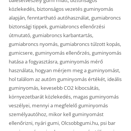
balesetveszély gumi miatt
,
biztonságos
közlekedés
,
biztonságos vezetés guminyomás
alapján
,
fenntartható autóhasználat
,
gumiabroncs
biztonsági tippek
,
gumiabroncs ellenőrzési
útmutató
,
gumiabroncs karbantartás
,
gumiabroncs nyomás
,
gumiabroncs túlzott kopás
,
gumicsere
,
guminyomás ellenőrzés
,
guminyomás
hatása a fogyasztásra
,
guminyomás mérő
használata
,
hogyan mérjem meg a guminyomást
,
hol találom az autóm guminyomás értékét
,
ideális
guminyomás
,
kevesebb CO2 kibocsátás
,
környezetbarát közlekedés
,
magas guminyomás
veszélyei
,
mennyi a megfelelő guminyomás
személyautóhoz
,
mikor kell guminyomást
ellenőrizni
,
nyári gumi
,
Olcsobbgumi.hu
,
psi bar