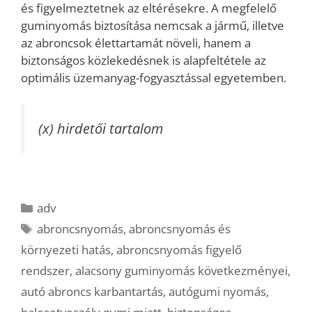
és figyelmeztetnek az eltérésekre. A megfelelő
guminyomás biztosítása nemcsak a jármű, illetve
az abroncsok élettartamát növeli, hanem a
biztonságos közlekedésnek is alapfeltétele az
optimális üzemanyag-fogyasztással egyetemben.
(x) hirdetői tartalom
Kategória
adv
Címkék
abroncsnyomás
,
abroncsnyomás és
környezeti hatás
,
abroncsnyomás figyelő
rendszer
,
alacsony guminyomás következményei
,
autó abroncs karbantartás
,
autógumi nyomás
,