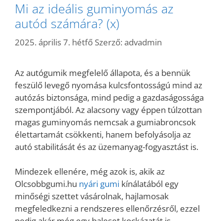
Mi az ideális guminyomás az
autód számára? (x)
2025. április 7. hétfő
Szerző:
advadmin
Az autógumik megfelelő állapota, és a bennük
feszülő levegő nyomása kulcsfontosságú mind az
autózás biztonsága, mind pedig a gazdaságossága
szempontjából. Az alacsony vagy éppen túlzottan
magas guminyomás nemcsak a gumiabroncsok
élettartamát csökkenti, hanem befolyásolja az
autó stabilitását és az üzemanyag-fogyasztást is.
Mindezek ellenére, még azok is, akik az
Olcsobbgumi.hu
nyári gumi
kínálatából egy
minőségi szettet vásárolnak, hajlamosak
megfeledkezni a rendszeres ellenőrzésről, ezzel
pedig akár még egy baleset kockázatát is