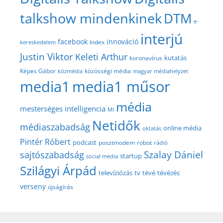
talkshow mindenkinek
DTM
e-
interjú
facebook
innováció
Index
kereskedelem
Justin Viktor
Keleti Arthur
kutatás
koronavírus
közösségi média
Képes Gábor
közmédia
magyar médiahelyzet
media1
media1 műsor
média
mesterséges intelligencia
MI
Netidők
médiaszabadság
online média
oktatás
Pintér Róbert
podcast
posztmodem
robot
rádió
Szalay Dániel
sajtószabadság
startup
social media
Szilágyi Árpád
televíziózás
tv
tévé
tévézés
verseny
újságírás