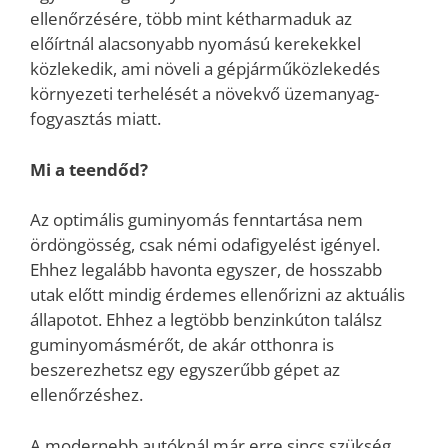
ellenőrzésére, több mint kétharmaduk az
előírtnál alacsonyabb nyomású kerekekkel
közlekedik, ami növeli a gépjárműközlekedés
környezeti terhelését a növekvő üzemanyag-
fogyasztás miatt.
Mi a teendőd?
Az optimális guminyomás fenntartása nem
ördöngösség, csak némi odafigyelést igényel.
Ehhez legalább havonta egyszer, de hosszabb
utak előtt mindig érdemes ellenőrizni az aktuális
állapotot. Ehhez a legtöbb benzinkúton találsz
guminyomásmérőt, de akár otthonra is
beszerezhetsz egy egyszerűbb gépet az
ellenőrzéshez.
A modernebb autóknál már erre sincs szükség,