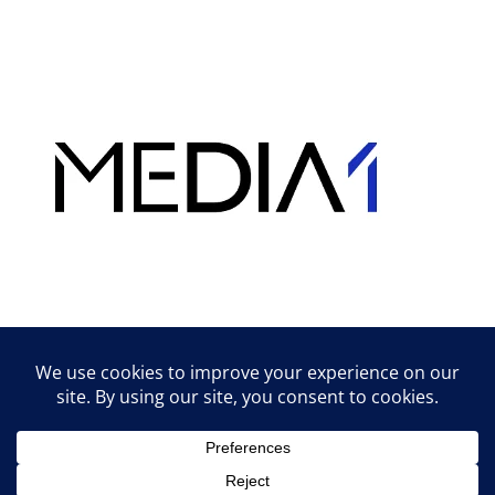
Hirdetés
Lifestyle tippek & trükkök