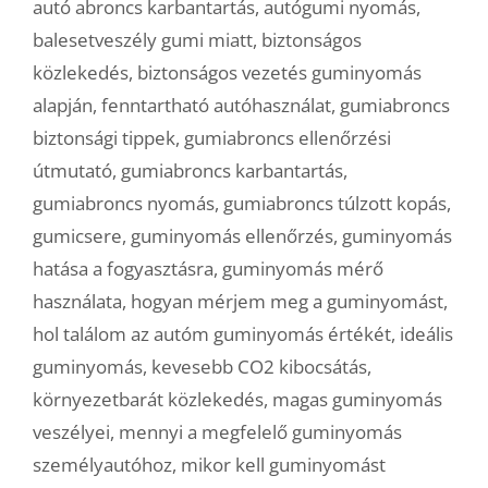
autó abroncs karbantartás
,
autógumi nyomás
,
balesetveszély gumi miatt
,
biztonságos
közlekedés
,
biztonságos vezetés guminyomás
alapján
,
fenntartható autóhasználat
,
gumiabroncs
biztonsági tippek
,
gumiabroncs ellenőrzési
útmutató
,
gumiabroncs karbantartás
,
gumiabroncs nyomás
,
gumiabroncs túlzott kopás
,
gumicsere
,
guminyomás ellenőrzés
,
guminyomás
hatása a fogyasztásra
,
guminyomás mérő
használata
,
hogyan mérjem meg a guminyomást
,
hol találom az autóm guminyomás értékét
,
ideális
guminyomás
,
kevesebb CO2 kibocsátás
,
környezetbarát közlekedés
,
magas guminyomás
veszélyei
,
mennyi a megfelelő guminyomás
személyautóhoz
,
mikor kell guminyomást