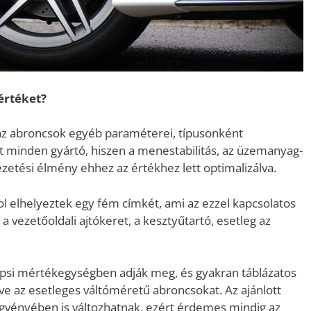
értéket?
az abroncsok egyéb paraméterei, típusonként
t minden gyártó, hiszen a menestabilitás, az üzemanyag-
zetési élmény ehhez az értékhez lett optimalizálva.
 elhelyeztek egy fém címkét, ami az ezzel kapcsolatos
 a vezetőoldali ajtókeret, a kesztyűtartó, esetleg az
psi mértékegységben adják meg, és gyakran táblázatos
ve az esetleges váltóméretű abroncsokat. Az ajánlott
ggvényében is változhatnak, ezért érdemes mindig az