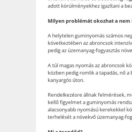
adott körülményekhez igazítani a beál
Milyen problémát okozhat a nem
A helytelen guminyomás számos nega
következtében az abroncsok intenzíve
pedig az üzemanyag-fogyasztás növek
A túl magas nyomás az abroncsok kö
közben pedig romlik a tapadás, nő a 
kanyargós úton.
Rendelkezésre állnak felmérések, me
kellő figyelmet a guminyomás rendsz
alacsonyabb nyomású kerekekkel köz
terhelését a növekvő üzemanyag-fog
Mi a teendőd?