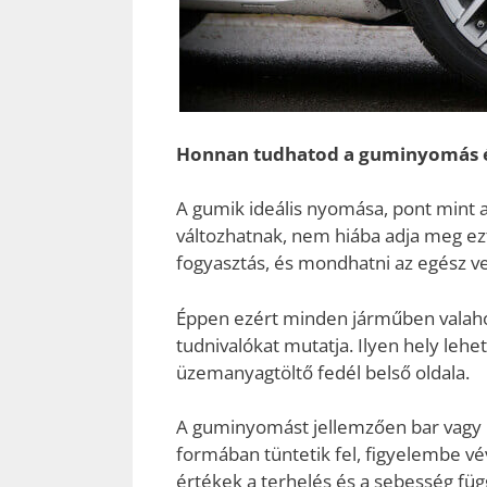
Honnan tudhatod a guminyomás 
A gumik ideális nyomása, pont mint 
változhatnak, nem hiába adja meg ez
fogyasztás, és mondhatni az egész ve
Éppen ezért minden járműben valahol
tudnivalókat mutatja. Ilyen hely lehet
üzemanyagtöltő fedél belső oldala.
A guminyomást jellemzően bar vagy 
formában tüntetik fel, figyelembe vé
értékek a terhelés és a sebesség fü