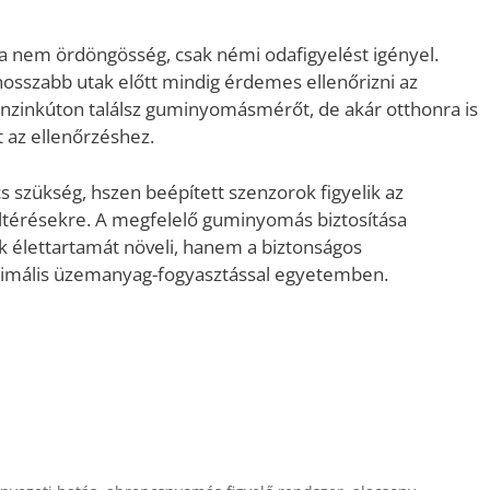
a nem ördöngösség, csak némi odafigyelést igényel.
hosszabb utak előtt mindig érdemes ellenőrizni az
benzinkúton találsz guminyomásmérőt, de akár otthonra is
 az ellenőrzéshez.
 szükség, hszen beépített szenzorok figyelik az
ltérésekre. A megfelelő guminyomás biztosítása
k élettartamát növeli, hanem a biztonságos
ptimális üzemanyag-fogyasztással egyetemben.