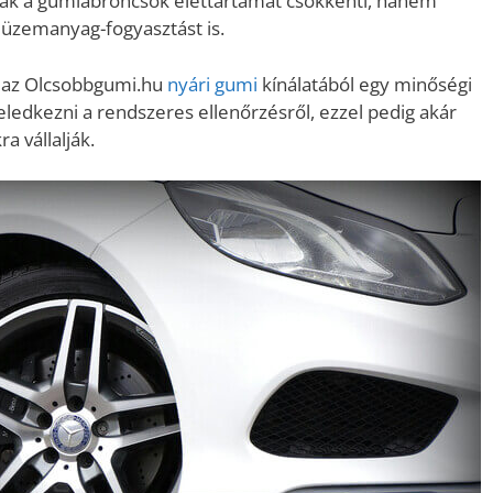
k a gumiabroncsok élettartamát csökkenti, hanem
az üzemanyag-fogyasztást is.
k az Olcsobbgumi.hu
nyári gumi
kínálatából egy minőségi
ledkezni a rendszeres ellenőrzésről, ezzel pedig akár
a vállalják.