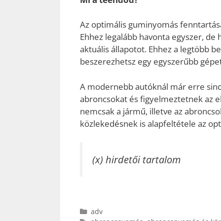
Az optimális guminyomás fenntartás
Ehhez legalább havonta egyszer, de 
aktuális állapotot. Ehhez a legtöbb 
beszerezhetsz egy egyszerűbb gépet
A modernebb autóknál már erre sincs
abroncsokat és figyelmeztetnek az e
nemcsak a jármű, illetve az abroncso
közlekedésnek is alapfeltétele az o
(x) hirdetői tartalom
Kategória
adv