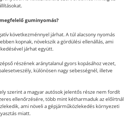
lításokat.
 megfelelő guminyomás?
tív következménnyel járhat. A túl alacsony nyomás
bben kopnak, növekszik a gördülési ellenállás, ami
edésével járhat együtt.
zépső részének aránytalanul gyors kopásához vezet,
balesetveszély, különösen nagy sebességnél, illetve
ly szerint a magyar autósok jelentős része nem fordít
eres ellenőrzésére, több mint kétharmaduk az előírtnál
lekedik, ami növeli a gépjárműközlekedés környezeti
yasztás miatt.