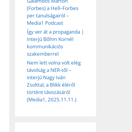
Galambos Márton
(Forbes) a Hell–Forbes
per tanulságairól –
Media1 Podcast
Így ver át a propaganda |
Interjú Bőhm Kornél
kommunikációs
szakemberrel
Nem lett volna volt elég
távolság a NER-től –
interjú Nagy Iván
Zsolttal, a Blikk éléről
történt távozásáról
(Media1, 2025.11.11.)