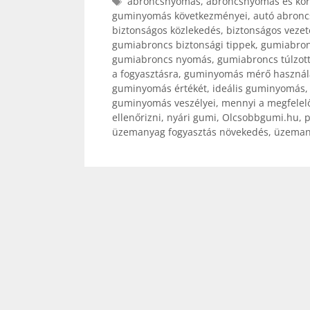
Címkék
abroncsnyomás
,
abroncsnyomás és kör
guminyomás következményei
,
autó abronc
biztonságos közlekedés
,
biztonságos veze
gumiabroncs biztonsági tippek
,
gumiabron
gumiabroncs nyomás
,
gumiabroncs túlzot
a fogyasztásra
,
guminyomás mérő használ
guminyomás értékét
,
ideális guminyomás
guminyomás veszélyei
,
mennyi a megfele
ellenőrizni
,
nyári gumi
,
Olcsobbgumi.hu
,
p
üzemanyag fogyasztás növekedés
,
üzeman