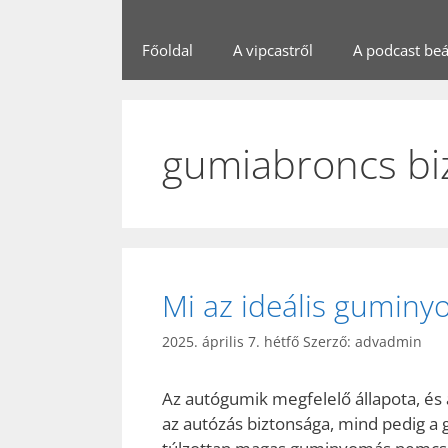
Főoldal
A vipcastről
A podcast beál
gumiabroncs biz
Mi az ideális guminy
2025. április 7. hétfő
Szerző:
advadmin
Az autógumik megfelelő állapota, és
az autózás biztonsága, mind pedig a