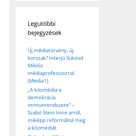
Legutóbbi
bejegyzések
Új médiatörvény, új
korszak? Interjú Sükösd
Miklós
médiaprofesszorral
(Media1)
„A közmédia a
demokrácia
immunrendszere” –
Szabó Stein Imre arról,
miképp reformálná meg
a közmédiát