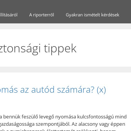
lításáról
A riporterről
Gyakran ismételt kérdések
tonsági tippek
omás az autód számára? (x)
 a bennük feszülő levegő nyomása kulcsfontosságú mind
 gazdaságossága szempontjából. Az alacsony vagy éppen