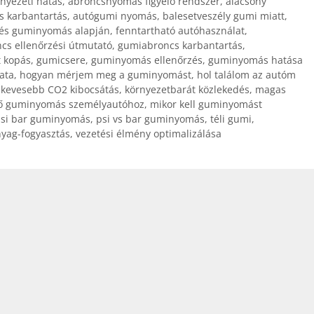
nyezeti hatás
,
abroncsnyomás figyelő rendszer
,
alacsony
s karbantartás
,
autógumi nyomás
,
balesetveszély gumi miatt
,
tés guminyomás alapján
,
fenntartható autóhasználat
,
cs ellenőrzési útmutató
,
gumiabroncs karbantartás
,
t kopás
,
gumicsere
,
guminyomás ellenőrzés
,
guminyomás hatása
ata
,
hogyan mérjem meg a guminyomást
,
hol találom az autóm
,
kevesebb CO2 kibocsátás
,
környezetbarát közlekedés
,
magas
lő guminyomás személyautóhoz
,
mikor kell guminyomást
si bar guminyomás
,
psi vs bar guminyomás
,
téli gumi
,
yag-fogyasztás
,
vezetési élmény optimalizálása