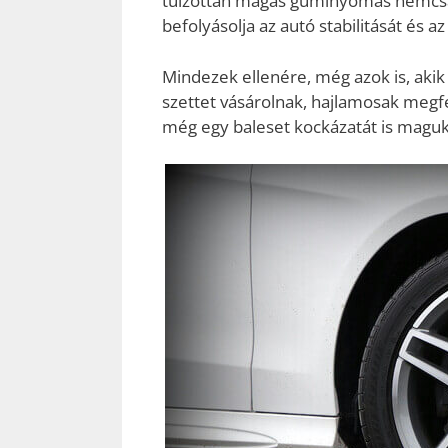
túlzottan magas guminyomás nemcsa
befolyásolja az autó stabilitását és 
Mindezek ellenére, még azok is, aki
szettet vásárolnak, hajlamosak megfe
még egy baleset kockázatát is magukr