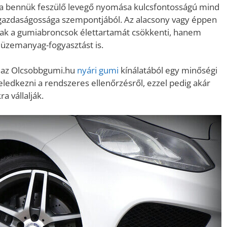
 a bennük feszülő levegő nyomása kulcsfontosságú mind
 gazdaságossága szempontjából. Az alacsony vagy éppen
k a gumiabroncsok élettartamát csökkenti, hanem
az üzemanyag-fogyasztást is.
k az Olcsobbgumi.hu
nyári gumi
kínálatából egy minőségi
ledkezni a rendszeres ellenőrzésről, ezzel pedig akár
a vállalják.