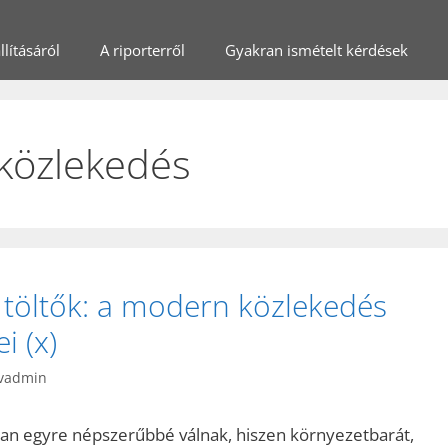
lításáról
A riporterről
Gyakran ismételt kérdések
 közlekedés
 töltők: a modern közlekedés
i (x)
vadmin
an egyre népszerűbbé válnak, hiszen környezetbarát,