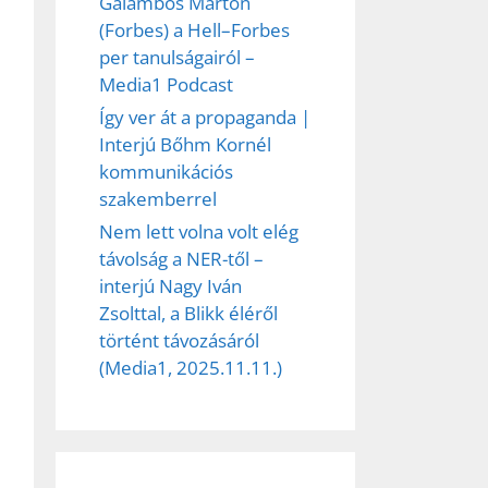
Galambos Márton
(Forbes) a Hell–Forbes
per tanulságairól –
Media1 Podcast
Így ver át a propaganda |
Interjú Bőhm Kornél
kommunikációs
szakemberrel
Nem lett volna volt elég
távolság a NER-től –
interjú Nagy Iván
Zsolttal, a Blikk éléről
történt távozásáról
(Media1, 2025.11.11.)