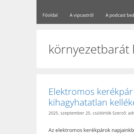
Főoldal
A vipcastről
A podcast beál
környezetbarát
Elektromos kerékpár
kihagyhatatlan kelléke
2025. szeptember 25. csütörtök
Szerző:
ad
Az elektromos kerékpárok napjainkb