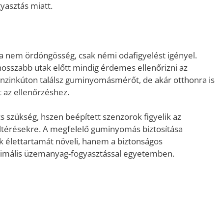
yasztás miatt.
a nem ördöngösség, csak némi odafigyelést igényel.
hosszabb utak előtt mindig érdemes ellenőrizni az
benzinkúton találsz guminyomásmérőt, de akár otthonra is
 az ellenőrzéshez.
 szükség, hszen beépített szenzorok figyelik az
ltérésekre. A megfelelő guminyomás biztosítása
k élettartamát növeli, hanem a biztonságos
ptimális üzemanyag-fogyasztással egyetemben.