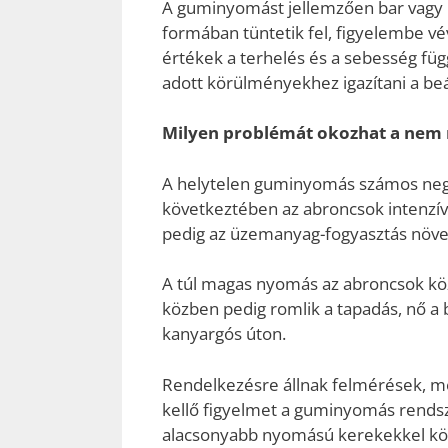
A guminyomást jellemzően bar vagy 
formában tüntetik fel, figyelembe vé
értékek a terhelés és a sebesség fü
adott körülményekhez igazítani a beál
Milyen problémát okozhat a nem
A helytelen guminyomás számos nega
következtében az abroncsok intenzíve
pedig az üzemanyag-fogyasztás növek
A túl magas nyomás az abroncsok kö
közben pedig romlik a tapadás, nő a 
kanyargós úton.
Rendelkezésre állnak felmérések, me
kellő figyelmet a guminyomás rendsz
alacsonyabb nyomású kerekekkel köz