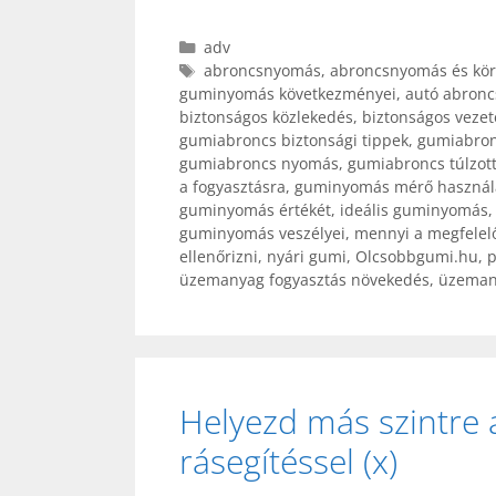
Kategória
adv
Címkék
abroncsnyomás
,
abroncsnyomás és kör
guminyomás következményei
,
autó abronc
biztonságos közlekedés
,
biztonságos veze
gumiabroncs biztonsági tippek
,
gumiabron
gumiabroncs nyomás
,
gumiabroncs túlzot
a fogyasztásra
,
guminyomás mérő használ
guminyomás értékét
,
ideális guminyomás
guminyomás veszélyei
,
mennyi a megfele
ellenőrizni
,
nyári gumi
,
Olcsobbgumi.hu
,
p
üzemanyag fogyasztás növekedés
,
üzeman
Helyezd más szintre 
rásegítéssel (x)