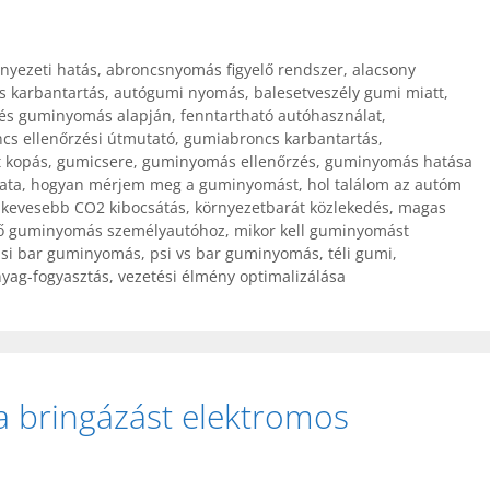
nyezeti hatás
,
abroncsnyomás figyelő rendszer
,
alacsony
s karbantartás
,
autógumi nyomás
,
balesetveszély gumi miatt
,
tés guminyomás alapján
,
fenntartható autóhasználat
,
cs ellenőrzési útmutató
,
gumiabroncs karbantartás
,
t kopás
,
gumicsere
,
guminyomás ellenőrzés
,
guminyomás hatása
ata
,
hogyan mérjem meg a guminyomást
,
hol találom az autóm
,
kevesebb CO2 kibocsátás
,
környezetbarát közlekedés
,
magas
lő guminyomás személyautóhoz
,
mikor kell guminyomást
si bar guminyomás
,
psi vs bar guminyomás
,
téli gumi
,
yag-fogyasztás
,
vezetési élmény optimalizálása
a bringázást elektromos