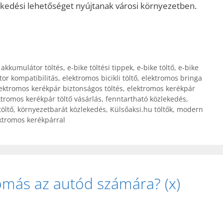
kedési lehetőséget nyújtanak városi környezetben.
 akkumulátor töltés
,
e-bike töltési tippek
,
e-bike töltő
,
e-bike
tor kompatibilitás
,
elektromos bicikli töltő
,
elektromos bringa
ektromos kerékpár biztonságos töltés
,
elektromos kerékpár
ktromos kerékpár töltő vásárlás
,
fenntartható közlekedés
,
töltő
,
környezetbarát közlekedés
,
Külsőaksi.hu töltők
,
modern
ktromos kerékpárral
omás az autód számára? (x)