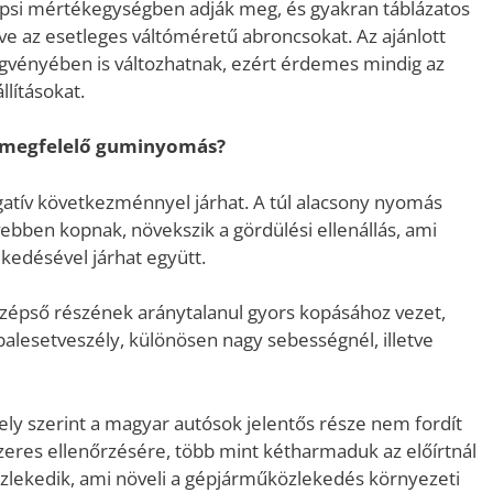
psi mértékegységben adják meg, és gyakran táblázatos
ve az esetleges váltóméretű abroncsokat. Az ajánlott
ggvényében is változhatnak, ezért érdemes mindig az
lításokat.
 megfelelő guminyomás?
tív következménnyel járhat. A túl alacsony nyomás
bben kopnak, növekszik a gördülési ellenállás, ami
edésével járhat együtt.
zépső részének aránytalanul gyors kopásához vezet,
balesetveszély, különösen nagy sebességnél, illetve
ly szerint a magyar autósok jelentős része nem fordít
eres ellenőrzésére, több mint kétharmaduk az előírtnál
lekedik, ami növeli a gépjárműközlekedés környezeti