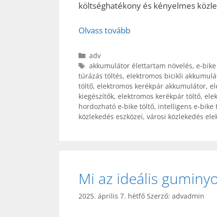
költséghatékony és kényelmes közle
Olvass tovább
Kategória
adv
Címkék
akkumulátor élettartam növelés
,
e-bike
túrázás töltés
,
elektromos bicikli akkumulá
töltő
,
elektromos kerékpár akkumulátor
,
el
kiegészítők
,
elektromos kerékpár töltő
,
ele
hordozható e-bike töltő
,
intelligens e-bike 
közlekedés eszközei
,
városi közlekedés ele
Mi az ideális guminy
2025. április 7. hétfő
Szerző:
advadmin