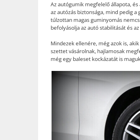
Az autógumik megfelelő állapota, és
az autózás biztonsága, mind pedig a
túlzottan magas guminyomás nemcsa
befolyásolja az autó stabilitását és 
Mindezek ellenére, még azok is, aki
szettet vásárolnak, hajlamosak megfe
még egy baleset kockázatát is magukr