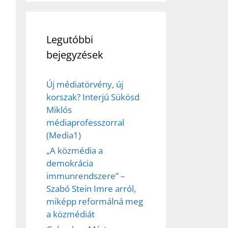
Legutóbbi
bejegyzések
Új médiatörvény, új
korszak? Interjú Sükösd
Miklós
médiaprofesszorral
(Media1)
„A közmédia a
demokrácia
immunrendszere” –
Szabó Stein Imre arról,
miképp reformálná meg
a közmédiát