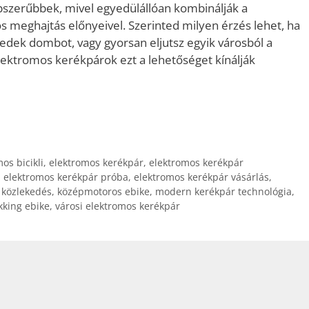
szerűbbek, mivel egyedülállóan kombinálják a
 meghajtás előnyeivel. Szerinted milyen érzés lehet, ha
dek dombot, vagy gyorsan eljutsz egyik városból a
lektromos kerékpárok ezt a lehetőséget kínálják
os bicikli
,
elektromos kerékpár
,
elektromos kerékpár
,
elektromos kerékpár próba
,
elektromos kerékpár vásárlás
,
 közlekedés
,
középmotoros ebike
,
modern kerékpár technológia
,
kking ebike
,
városi elektromos kerékpár