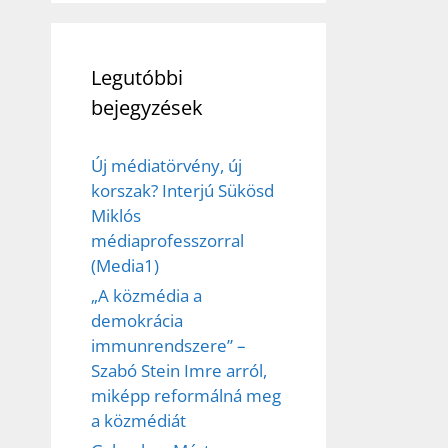
Legutóbbi
bejegyzések
Új médiatörvény, új
korszak? Interjú Sükösd
Miklós
médiaprofesszorral
(Media1)
„A közmédia a
demokrácia
immunrendszere” –
Szabó Stein Imre arról,
miképp reformálná meg
a közmédiát