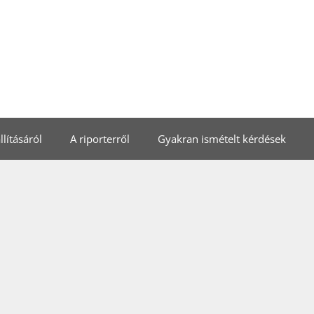
lításáról
A riporterről
Gyakran ismételt kérdések