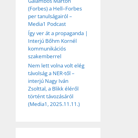
Galambos Márton
(Forbes) a Hell–Forbes
per tanulságairól –
Media1 Podcast
Így ver át a propaganda |
Interjú Bőhm Kornél
kommunikációs
szakemberrel
Nem lett volna volt elég
távolság a NER-től –
interjú Nagy Iván
Zsolttal, a Blikk éléről
történt távozásáról
(Media1, 2025.11.11.)