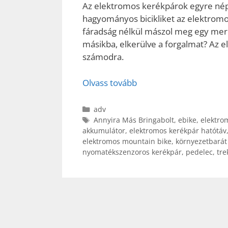
Az elektromos kerékpárok egyre nép
hagyományos bicikliket az elektromos
fáradság nélkül mászol meg egy mere
másikba, elkerülve a forgalmat? Az e
számodra.
Olvass tovább
Kategória
adv
Címkék
Annyira Más Bringabolt
,
ebike
,
elektrom
akkumulátor
,
elektromos kerékpár hatótáv
elektromos mountain bike
,
környezetbarát
nyomatékszenzoros kerékpár
,
pedelec
,
tre