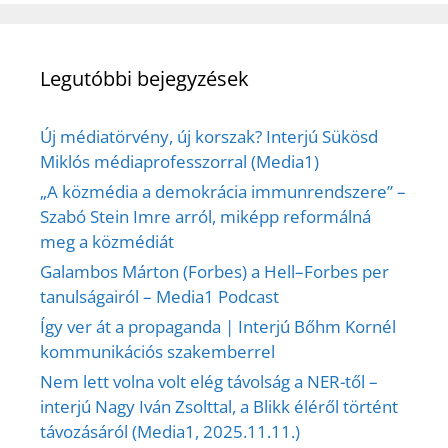
Legutóbbi bejegyzések
Új médiatörvény, új korszak? Interjú Sükösd
Miklós médiaprofesszorral (Media1)
„A közmédia a demokrácia immunrendszere” –
Szabó Stein Imre arról, miképp reformálná
meg a közmédiát
Galambos Márton (Forbes) a Hell–Forbes per
tanulságairól – Media1 Podcast
Így ver át a propaganda | Interjú Bőhm Kornél
kommunikációs szakemberrel
Nem lett volna volt elég távolság a NER-től –
interjú Nagy Iván Zsolttal, a Blikk éléről történt
távozásáról (Media1, 2025.11.11.)