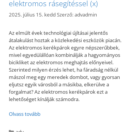
elektromos rásegítéssel (x)
2025. július 15. kedd
Szerző:
advadmin
Az elmúlt évek technológiai újításai jelentős
átalakulást hoztak a közlekedési eszközök piacán.
Az elektromos kerékpárok egyre népszerűbbek,
mivel egyedülállóan kombinálják a hagyományos
bicikliket az elektromos meghajtás előnyeivel.
Szerinted milyen érzés lehet, ha fáradság nélkül
mászol meg egy meredek dombot, vagy gyorsan
eljutsz egyik városból a másikba, elkerülve a
forgalmat? Az elektromos kerékpárok ezt a
lehetőséget kínálják számodra.
Olvass tovább
Kategória
adv