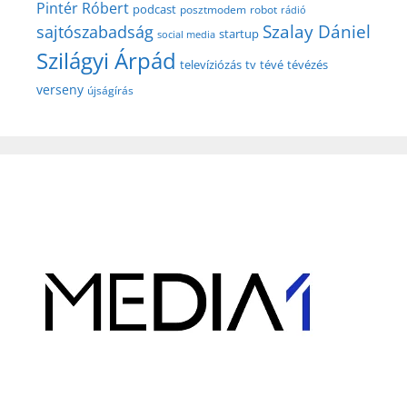
Pintér Róbert
podcast
posztmodem
robot
rádió
Szalay Dániel
sajtószabadság
startup
social media
Szilágyi Árpád
televíziózás
tv
tévé
tévézés
verseny
újságírás