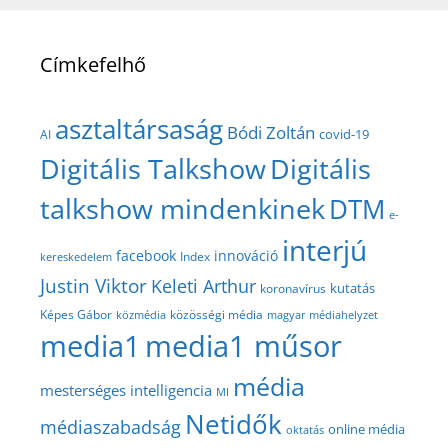
Címkefelhő
asztaltársaság
Bódi Zoltán
covid-19
AI
Digitális Talkshow
Digitális
talkshow mindenkinek
DTM
e-
interjú
facebook
innováció
Index
kereskedelem
Justin Viktor
Keleti Arthur
kutatás
koronavírus
közösségi média
Képes Gábor
közmédia
magyar médiahelyzet
media1
media1 műsor
média
mesterséges intelligencia
MI
Netidők
médiaszabadság
online média
oktatás