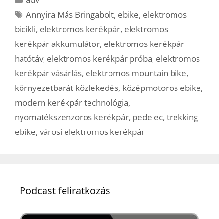
Címkék
Annyira Más Bringabolt
,
ebike
,
elektromos
bicikli
,
elektromos kerékpár
,
elektromos
kerékpár akkumulátor
,
elektromos kerékpár
hatótáv
,
elektromos kerékpár próba
,
elektromos
kerékpár vásárlás
,
elektromos mountain bike
,
környezetbarát közlekedés
,
középmotoros ebike
,
modern kerékpár technológia
,
nyomatékszenzoros kerékpár
,
pedelec
,
trekking
ebike
,
városi elektromos kerékpár
Podcast feliratkozás