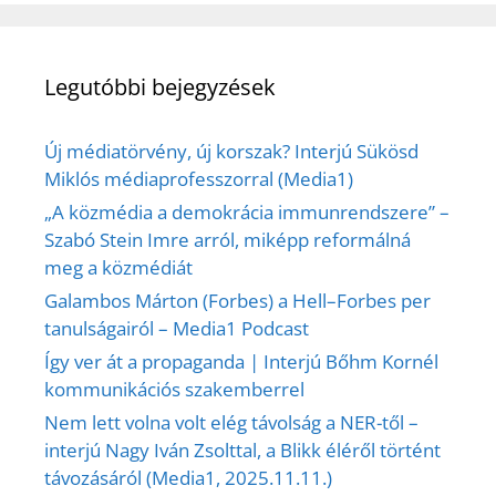
Legutóbbi bejegyzések
Új médiatörvény, új korszak? Interjú Sükösd
Miklós médiaprofesszorral (Media1)
„A közmédia a demokrácia immunrendszere” –
Szabó Stein Imre arról, miképp reformálná
meg a közmédiát
Galambos Márton (Forbes) a Hell–Forbes per
tanulságairól – Media1 Podcast
Így ver át a propaganda | Interjú Bőhm Kornél
kommunikációs szakemberrel
Nem lett volna volt elég távolság a NER-től –
interjú Nagy Iván Zsolttal, a Blikk éléről történt
távozásáról (Media1, 2025.11.11.)