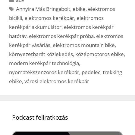
Címkék
Annyira Más Bringabolt
,
ebike
,
elektromos
bicikli
,
elektromos kerékpár
,
elektromos
kerékpár akkumulátor
,
elektromos kerékpár
hatótáv
,
elektromos kerékpár próba
,
elektromos
kerékpár vásárlás
,
elektromos mountain bike
,
környezetbarát közlekedés
,
középmotoros ebike
,
modern kerékpár technológia
,
nyomatékszenzoros kerékpár
,
pedelec
,
trekking
ebike
,
városi elektromos kerékpár
Podcast feliratkozás