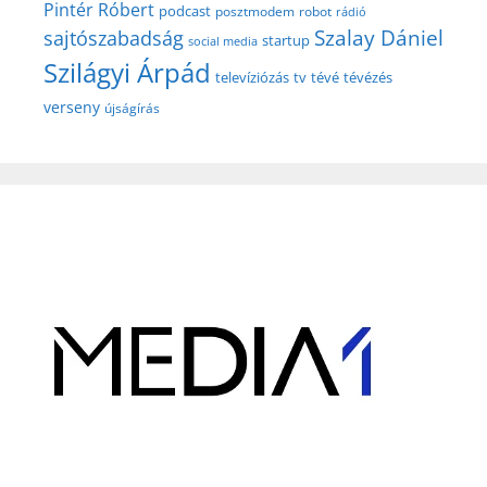
Pintér Róbert
podcast
posztmodem
robot
rádió
Szalay Dániel
sajtószabadság
startup
social media
Szilágyi Árpád
televíziózás
tv
tévé
tévézés
verseny
újságírás