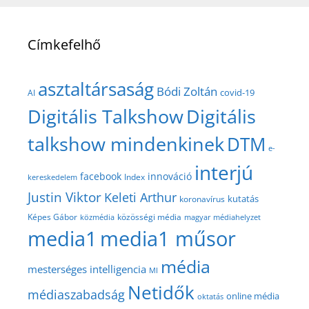
Címkefelhő
asztaltársaság
Bódi Zoltán
covid-19
AI
Digitális Talkshow
Digitális
talkshow mindenkinek
DTM
e-
interjú
facebook
innováció
Index
kereskedelem
Justin Viktor
Keleti Arthur
kutatás
koronavírus
közösségi média
Képes Gábor
közmédia
magyar médiahelyzet
media1
media1 műsor
média
mesterséges intelligencia
MI
Netidők
médiaszabadság
online média
oktatás