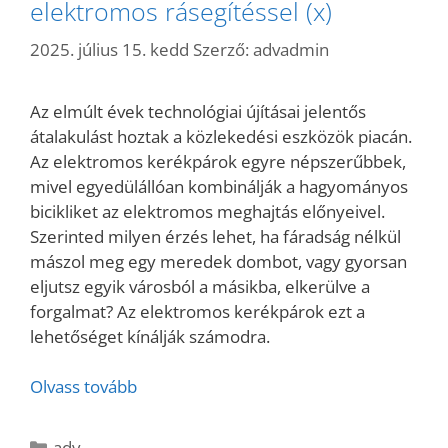
elektromos rásegítéssel (x)
2025. július 15. kedd
Szerző:
advadmin
Az elmúlt évek technológiai újításai jelentős
átalakulást hoztak a közlekedési eszközök piacán.
Az elektromos kerékpárok egyre népszerűbbek,
mivel egyedülállóan kombinálják a hagyományos
bicikliket az elektromos meghajtás előnyeivel.
Szerinted milyen érzés lehet, ha fáradság nélkül
mászol meg egy meredek dombot, vagy gyorsan
eljutsz egyik városból a másikba, elkerülve a
forgalmat? Az elektromos kerékpárok ezt a
lehetőséget kínálják számodra.
Olvass tovább
Kategória
adv