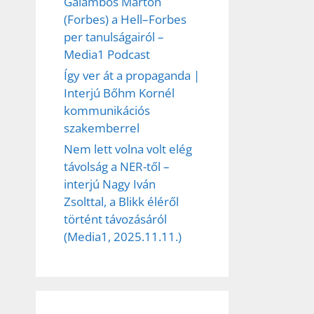
Galambos Márton
(Forbes) a Hell–Forbes
per tanulságairól –
Media1 Podcast
Így ver át a propaganda |
Interjú Bőhm Kornél
kommunikációs
szakemberrel
Nem lett volna volt elég
távolság a NER-től –
interjú Nagy Iván
Zsolttal, a Blikk éléről
történt távozásáról
(Media1, 2025.11.11.)