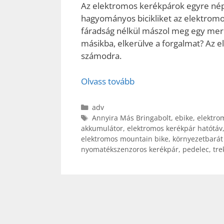
Az elektromos kerékpárok egyre nép
hagyományos bicikliket az elektromos
fáradság nélkül mászol meg egy mere
másikba, elkerülve a forgalmat? Az e
számodra.
Olvass tovább
Kategória
adv
Címkék
Annyira Más Bringabolt
,
ebike
,
elektrom
akkumulátor
,
elektromos kerékpár hatótáv
elektromos mountain bike
,
környezetbarát
nyomatékszenzoros kerékpár
,
pedelec
,
tre