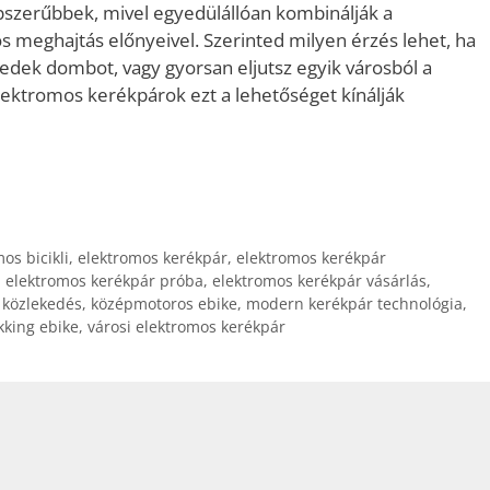
szerűbbek, mivel egyedülállóan kombinálják a
 meghajtás előnyeivel. Szerinted milyen érzés lehet, ha
dek dombot, vagy gyorsan eljutsz egyik városból a
lektromos kerékpárok ezt a lehetőséget kínálják
os bicikli
,
elektromos kerékpár
,
elektromos kerékpár
,
elektromos kerékpár próba
,
elektromos kerékpár vásárlás
,
 közlekedés
,
középmotoros ebike
,
modern kerékpár technológia
,
kking ebike
,
városi elektromos kerékpár