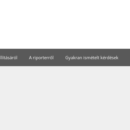
lításáról
A riporterről
Gyakran ismételt kérdések