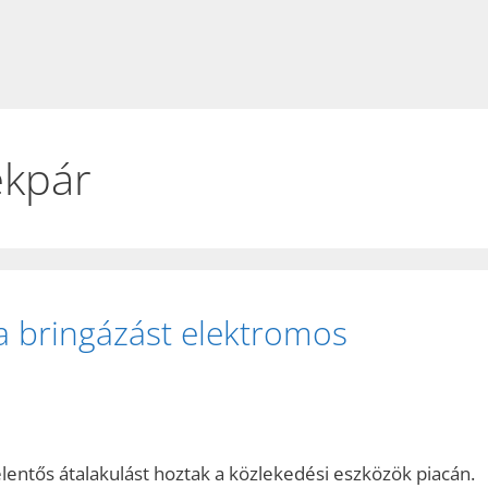
ékpár
a bringázást elektromos
jelentős átalakulást hoztak a közlekedési eszközök piacán.