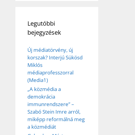
Legutóbbi
bejegyzések
Új médiatörvény, új
korszak? Interjú Sükösd
Miklós
médiaprofesszorral
(Media1)
„A közmédia a
demokrácia
immunrendszere” –
Szabó Stein Imre arról,
miképp reformálná meg
a közmédiát