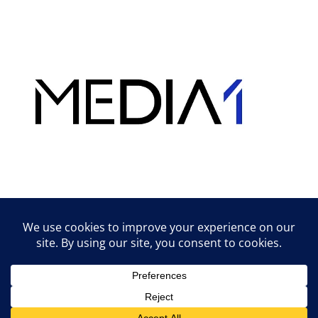
Hirdetés
Lifestyle tippek & trükkök
© 2026 vipcast.hu powered by Media1
• Készült