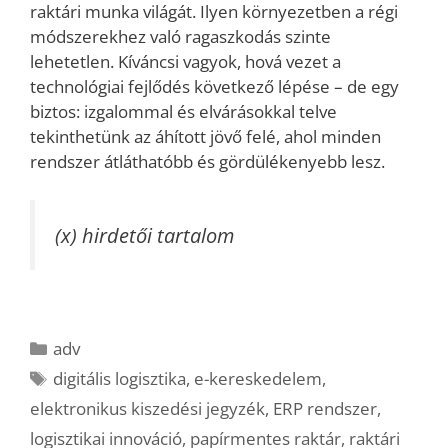
raktári munka világát. Ilyen környezetben a régi
módszerekhez való ragaszkodás szinte
lehetetlen. Kíváncsi vagyok, hová vezet a
technológiai fejlődés következő lépése – de egy
biztos: izgalommal és elvárásokkal telve
tekinthetünk az áhított jövő felé, ahol minden
rendszer átláthatóbb és gördülékenyebb lesz.
(x) hirdetői tartalom
Kategória
adv
Címkék
digitális logisztika
,
e-kereskedelem
,
elektronikus kiszedési jegyzék
,
ERP rendszer
,
logisztikai innováció
,
papírmentes raktár
,
raktári