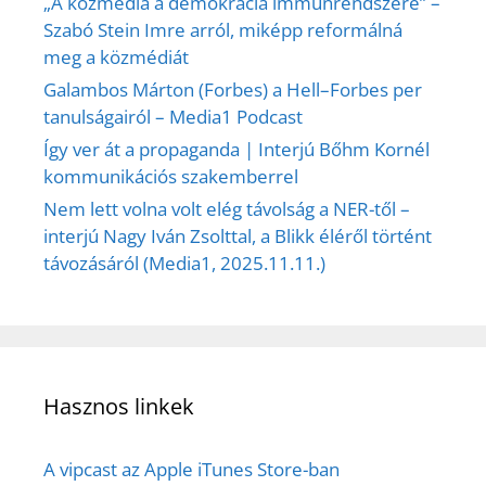
„A közmédia a demokrácia immunrendszere” –
Szabó Stein Imre arról, miképp reformálná
meg a közmédiát
Galambos Márton (Forbes) a Hell–Forbes per
tanulságairól – Media1 Podcast
Így ver át a propaganda | Interjú Bőhm Kornél
kommunikációs szakemberrel
Nem lett volna volt elég távolság a NER-től –
interjú Nagy Iván Zsolttal, a Blikk éléről történt
távozásáról (Media1, 2025.11.11.)
Hasznos linkek
A vipcast az Apple iTunes Store-ban