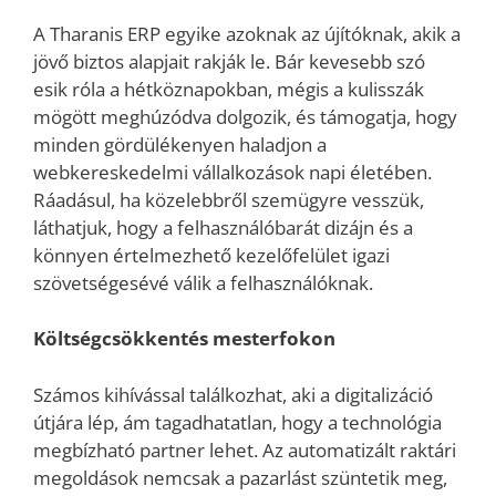
A Tharanis ERP egyike azoknak az újítóknak, akik a
jövő biztos alapjait rakják le. Bár kevesebb szó
esik róla a hétköznapokban, mégis a kulisszák
mögött meghúzódva dolgozik, és támogatja, hogy
minden gördülékenyen haladjon a
webkereskedelmi vállalkozások napi életében.
Ráadásul, ha közelebbről szemügyre vesszük,
láthatjuk, hogy a felhasználóbarát dizájn és a
könnyen értelmezhető kezelőfelület igazi
szövetségesévé válik a felhasználóknak.
Költségcsökkentés mesterfokon
Számos kihívással találkozhat, aki a digitalizáció
útjára lép, ám tagadhatatlan, hogy a technológia
megbízható partner lehet. Az automatizált raktári
megoldások nemcsak a pazarlást szüntetik meg,