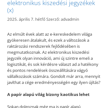
elektronikus kiszedési jegyzékek
(x)
2025. április 7. hétfő
Szerző:
advadmin
Az elmúlt évek alatt az e-kereskedelem világa
gyökeresen átalakult, és ezek a változások a
raktározási rendszerek fejlődésében is
megmutatkoznak. Az elektronikus kiszedési
jegyzék olyan innováció, ami új szintre emeli a
logisztikát, és sok kérdésre választ ad a hatékony
és pontos rendelések összeállítására vágyó
vállalkozások számára. Gondolt már arra, mennyit
javíthat a cége eredményességén egy ilyen újítás?
A papír alapú világ bizony kaotikus lehet
Sokan dolgoznak még ma is papír alapú