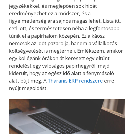
jegyzékekkel, és meglepően sok hibát
eredményezhet ez a módszer, és a
figyelmetlenség ára sajnos magas lehet. Lista itt,
cetli ott, és természetesen néha a legfontosabb
tűnik el a papírhalom közepén. Ez a káosz
nemcsak az időt pazarolja, hanem a vállalkozás
költségvetését is megterheli. Emlékszem, amikor
egy kollégánk órákon át keresett egy eltűnt
rendelést egy valóságos papírhegyről, majd
kiderült, hogy az egész idő alatt a fénymásoló
alatt bújt meg. A
Tharanis ERP rendszere
erre
nyújt megoldást.