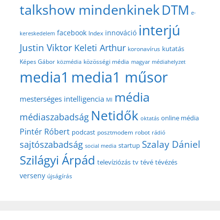
talkshow mindenkinek
DTM
e-
interjú
facebook
innováció
Index
kereskedelem
Justin Viktor
Keleti Arthur
kutatás
koronavírus
közösségi média
Képes Gábor
közmédia
magyar médiahelyzet
media1
media1 műsor
média
mesterséges intelligencia
MI
Netidők
médiaszabadság
online média
oktatás
Pintér Róbert
podcast
posztmodem
robot
rádió
Szalay Dániel
sajtószabadság
startup
social media
Szilágyi Árpád
televíziózás
tv
tévé
tévézés
verseny
újságírás