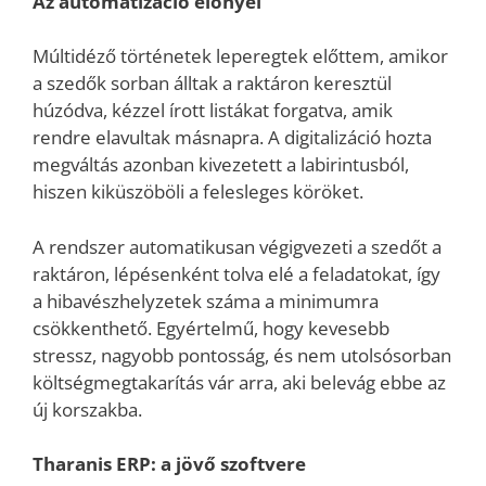
Az automatizáció előnyei
Múltidéző történetek leperegtek előttem, amikor
a szedők sorban álltak a raktáron keresztül
húzódva, kézzel írott listákat forgatva, amik
rendre elavultak másnapra. A digitalizáció hozta
megváltás azonban kivezetett a labirintusból,
hiszen kiküszöböli a felesleges köröket.
A rendszer automatikusan végigvezeti a szedőt a
raktáron, lépésenként tolva elé a feladatokat, így
a hibavészhelyzetek száma a minimumra
csökkenthető. Egyértelmű, hogy kevesebb
stressz, nagyobb pontosság, és nem utolsósorban
költségmegtakarítás vár arra, aki belevág ebbe az
új korszakba.
Tharanis ERP: a jövő szoftvere