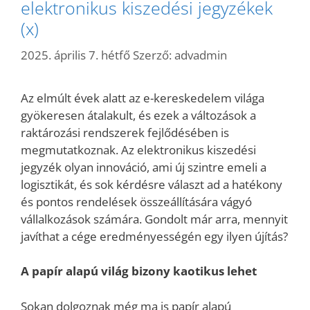
elektronikus kiszedési jegyzékek
(x)
2025. április 7. hétfő
Szerző:
advadmin
Az elmúlt évek alatt az e-kereskedelem világa
gyökeresen átalakult, és ezek a változások a
raktározási rendszerek fejlődésében is
megmutatkoznak. Az elektronikus kiszedési
jegyzék olyan innováció, ami új szintre emeli a
logisztikát, és sok kérdésre választ ad a hatékony
és pontos rendelések összeállítására vágyó
vállalkozások számára. Gondolt már arra, mennyit
javíthat a cége eredményességén egy ilyen újítás?
A papír alapú világ bizony kaotikus lehet
Sokan dolgoznak még ma is papír alapú