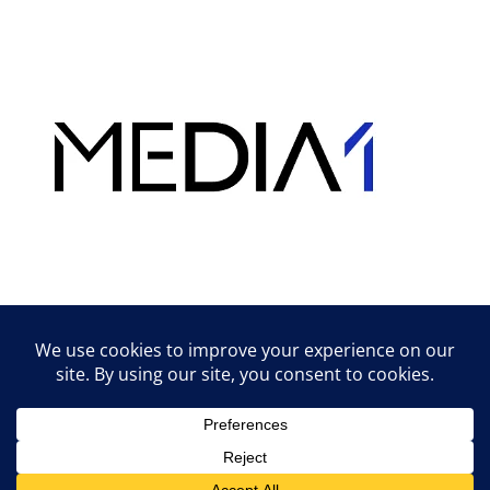
Hirdetés
Lifestyle tippek & trükkök
© 2026 vipcast.hu powered by Media1
• Készült