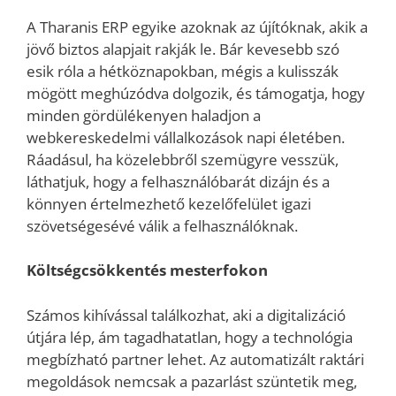
A Tharanis ERP egyike azoknak az újítóknak, akik a
jövő biztos alapjait rakják le. Bár kevesebb szó
esik róla a hétköznapokban, mégis a kulisszák
mögött meghúzódva dolgozik, és támogatja, hogy
minden gördülékenyen haladjon a
webkereskedelmi vállalkozások napi életében.
Ráadásul, ha közelebbről szemügyre vesszük,
láthatjuk, hogy a felhasználóbarát dizájn és a
könnyen értelmezhető kezelőfelület igazi
szövetségesévé válik a felhasználóknak.
Költségcsökkentés mesterfokon
Számos kihívással találkozhat, aki a digitalizáció
útjára lép, ám tagadhatatlan, hogy a technológia
megbízható partner lehet. Az automatizált raktári
megoldások nemcsak a pazarlást szüntetik meg,