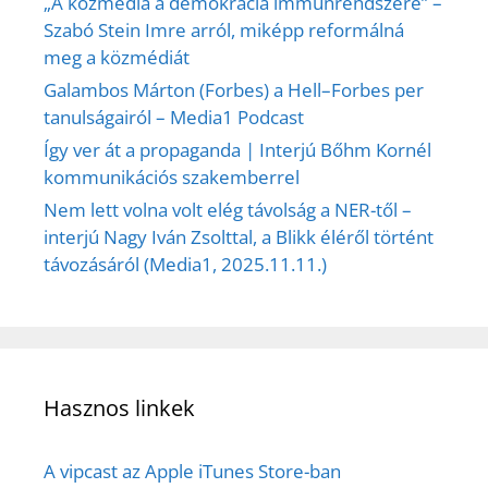
„A közmédia a demokrácia immunrendszere” –
Szabó Stein Imre arról, miképp reformálná
meg a közmédiát
Galambos Márton (Forbes) a Hell–Forbes per
tanulságairól – Media1 Podcast
Így ver át a propaganda | Interjú Bőhm Kornél
kommunikációs szakemberrel
Nem lett volna volt elég távolság a NER-től –
interjú Nagy Iván Zsolttal, a Blikk éléről történt
távozásáról (Media1, 2025.11.11.)
Hasznos linkek
A vipcast az Apple iTunes Store-ban