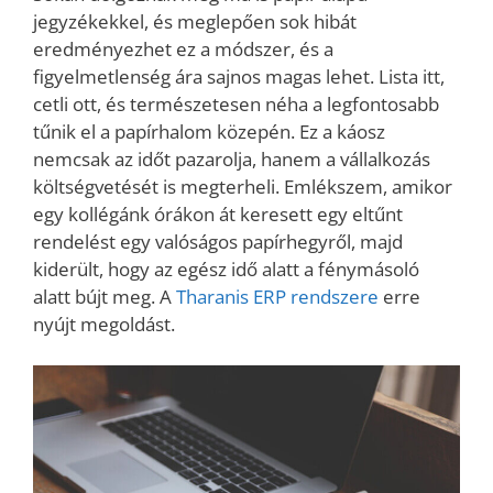
jegyzékekkel, és meglepően sok hibát
eredményezhet ez a módszer, és a
figyelmetlenség ára sajnos magas lehet. Lista itt,
cetli ott, és természetesen néha a legfontosabb
tűnik el a papírhalom közepén. Ez a káosz
nemcsak az időt pazarolja, hanem a vállalkozás
költségvetését is megterheli. Emlékszem, amikor
egy kollégánk órákon át keresett egy eltűnt
rendelést egy valóságos papírhegyről, majd
kiderült, hogy az egész idő alatt a fénymásoló
alatt bújt meg. A
Tharanis ERP rendszere
erre
nyújt megoldást.