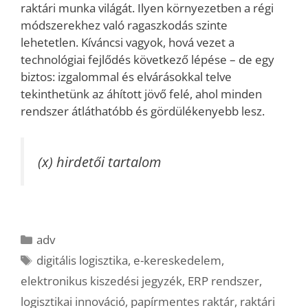
raktári munka világát. Ilyen környezetben a régi
módszerekhez való ragaszkodás szinte
lehetetlen. Kíváncsi vagyok, hová vezet a
technológiai fejlődés következő lépése – de egy
biztos: izgalommal és elvárásokkal telve
tekinthetünk az áhított jövő felé, ahol minden
rendszer átláthatóbb és gördülékenyebb lesz.
(x) hirdetői tartalom
Kategória
adv
Címkék
digitális logisztika
,
e-kereskedelem
,
elektronikus kiszedési jegyzék
,
ERP rendszer
,
logisztikai innováció
,
papírmentes raktár
,
raktári