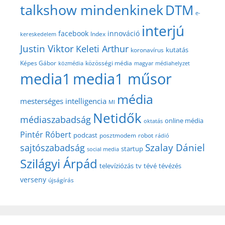
talkshow mindenkinek
DTM
e-
interjú
facebook
innováció
Index
kereskedelem
Justin Viktor
Keleti Arthur
kutatás
koronavírus
közösségi média
Képes Gábor
közmédia
magyar médiahelyzet
media1
media1 műsor
média
mesterséges intelligencia
MI
Netidők
médiaszabadság
online média
oktatás
Pintér Róbert
podcast
posztmodem
robot
rádió
Szalay Dániel
sajtószabadság
startup
social media
Szilágyi Árpád
televíziózás
tv
tévé
tévézés
verseny
újságírás