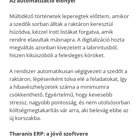
Az automatizáció előnyei
Múltidéző történetek leperegtek előttem, amikor
a szedők sorban álltak a raktáron keresztül
húzódva, kézzel írott listákat forgatva, amik
rendre elavultak másnapra. A digitalizáció hozta
megváltás azonban kivezetett a labirintusból,
hiszen kiküszöböli a felesleges köröket.
A rendszer automatikusan végigvezeti a szedőt a
raktáron, lépésenként tolva elé a feladatokat, így
a hibavészhelyzetek száma a minimumra
csökkenthető. Egyértelmű, hogy kevesebb
stressz, nagyobb pontosság, és nem utolsósorban
költségmegtakarítás vár arra, aki belevág ebbe az
új korszakba.
Tharanis ERP: a jövő szoftvere