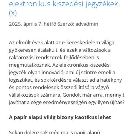
elektronikus kiszedési jegyzékek
(x)
2025. április 7. hétfő
Szerző:
advadmin
Az elmúlt évek alatt az e-kereskedelem világa
gyökeresen átalakult, és ezek a változások a
raktározási rendszerek fejlődésében is
megmutatkoznak. Az elektronikus kiszedési
jegyzék olyan innováció, ami új szintre emeli a
logisztikát, és sok kérdésre választ ad a hatékony
és pontos rendelések összeállítására vágyó
vállalkozások számára. Gondolt már arra, mennyit
javíthat a cége eredményességén egy ilyen újítás?
A papír alapú világ bizony kaotikus lehet
Sokan dolgoznak még ma is papír alapú