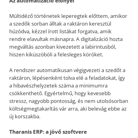
Az automatizáció előnyei
Múltidéző történetek leperegtek előttem, amikor
a szedők sorban álltak a raktáron keresztül
húzódva, kézzel írott listákat forgatva, amik
rendre elavultak másnapra. A digitalizáció hozta
megváltás azonban kivezetett a labirintusból,
hiszen kiküszöböli a felesleges köröket.
A rendszer automatikusan végigvezeti a szedőt a
raktáron, lépésenként tolva elé a feladatokat, így
a hibavészhelyzetek száma a minimumra
csökkenthető. Egyértelmű, hogy kevesebb
stressz, nagyobb pontosság, és nem utolsósorban
költségmegtakarítás vár arra, aki belevág ebbe az
új korszakba.
Tharanis ERP: a jövő szoftvere