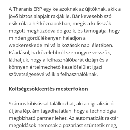
A Tharanis ERP egyike azoknak az újítóknak, akik a
jövő biztos alapjait rakják le. Bár kevesebb szó
esik róla a hétköznapokban, mégis a kulisszák
mögött meghúzódva dolgozik, és támogatja, hogy
minden gördülékenyen haladjon a
webkereskedelmi vállalkozások napi életében.
Ráadásul, ha közelebbről szemügyre vesszük,
láthatjuk, hogy a felhasználóbarát dizájn és a
könnyen értelmezhető kezelőfelület igazi
szövetségesévé válik a felhasználóknak.
Költségcsökkentés mesterfokon
Számos kihívással találkozhat, aki a digitalizáció
útjára lép, ám tagadhatatlan, hogy a technológia
megbízható partner lehet. Az automatizált raktári
megoldások nemcsak a pazarlást szüntetik meg,