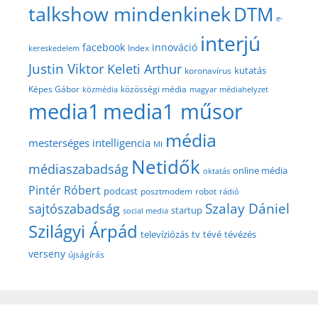
talkshow mindenkinek
DTM
e-
interjú
facebook
innováció
Index
kereskedelem
Justin Viktor
Keleti Arthur
kutatás
koronavírus
közösségi média
Képes Gábor
közmédia
magyar médiahelyzet
media1
media1 műsor
média
mesterséges intelligencia
MI
Netidők
médiaszabadság
online média
oktatás
Pintér Róbert
podcast
posztmodem
robot
rádió
Szalay Dániel
sajtószabadság
startup
social media
Szilágyi Árpád
televíziózás
tv
tévé
tévézés
verseny
újságírás