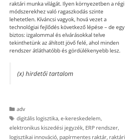
raktári munka világát. Ilyen környezetben a régi
módszerekhez való ragaszkodás szinte
lehetetlen. Kíváncsi vagyok, hová vezet a
technológiai fejlődés következő lépése – de egy
biztos: izgalommal és elvárásokkal telve
tekinthetünk az áhított jövő felé, ahol minden
rendszer átláthatóbb és gördülékenyebb lesz.
(x) hirdetői tartalom
Kategória
adv
Címkék
digitális logisztika
,
e-kereskedelem
,
elektronikus kiszedési jegyzék
,
ERP rendszer
,
logisztikai innováció
,
papírmentes raktár
,
raktári