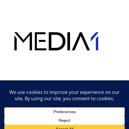
Hirdetés
Lifestyle tippek & trükkök
© 2026 vipcast.hu powered by Media1
• Készült