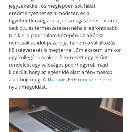
jegyzékekkel, és meglepően sok hibát
eredményezhet ez a módszer, és a
figyelmetlenség ára sajnos magas lehet. Lista itt,
cetli ott, és természetesen néha a legfontosabb
tűnik el a papírhalom közepén. Ez a káosz
nemcsak az időt pazarolja, hanem a vállalkozás
költségvetését is megterheli. Emlékszem, amikor
egy kollégánk órákon át keresett egy eltűnt
rendelést egy valóságos papírhegyről, majd
kiderült, hogy az egész idő alatt a fénymásoló
alatt bújt meg. A
Tharanis ERP rendszere
erre
nyújt megoldást.