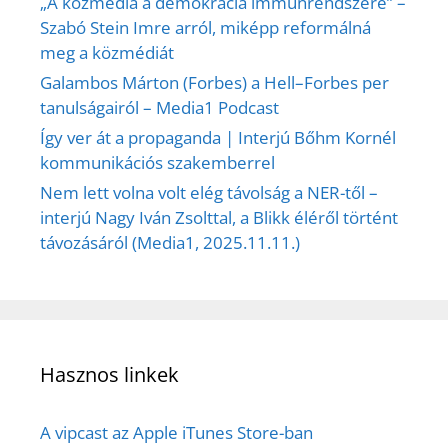
„A közmédia a demokrácia immunrendszere” –
Szabó Stein Imre arról, miképp reformálná
meg a közmédiát
Galambos Márton (Forbes) a Hell–Forbes per
tanulságairól – Media1 Podcast
Így ver át a propaganda | Interjú Bőhm Kornél
kommunikációs szakemberrel
Nem lett volna volt elég távolság a NER-től –
interjú Nagy Iván Zsolttal, a Blikk éléről történt
távozásáról (Media1, 2025.11.11.)
Hasznos linkek
A vipcast az Apple iTunes Store-ban