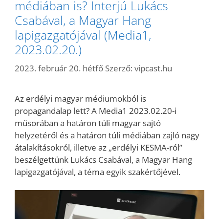
médiában is? Interjú Lukács
Csabával, a Magyar Hang
lapigazgatójával (Media1,
2023.02.20.)
2023. február 20. hétfő
Szerző:
vipcast.hu
Az erdélyi magyar médiumokból is
propagandalap lett? A Media1 2023.02.20-i
műsorában a határon túli magyar sajtó
helyzetéről és a határon túli médiában zajló nagy
átalakításokról, illetve az „erdélyi KESMA-ról”
beszélgettünk Lukács Csabával, a Magyar Hang
lapigazgatójával, a téma egyik szakértőjével.