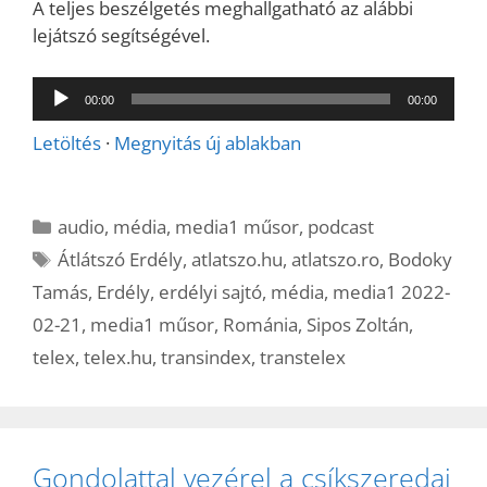
A teljes beszélgetés meghallgatható az alábbi
lejátszó segítségével.
Audió
00:00
00:00
lejátszó
Letöltés
·
Megnyitás új ablakban
Kategória
audio
,
média
,
media1 műsor
,
podcast
Címkék
Átlátszó Erdély
,
atlatszo.hu
,
atlatszo.ro
,
Bodoky
Tamás
,
Erdély
,
erdélyi sajtó
,
média
,
media1 2022-
02-21
,
media1 műsor
,
Románia
,
Sipos Zoltán
,
telex
,
telex.hu
,
transindex
,
transtelex
Gondolattal vezérel a csíkszeredai