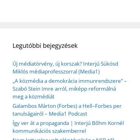
Legutóbbi bejegyzések
Új médiatörvény, új korszak? Interjú Sükösd
Miklós médiaprofesszorral (Media1)
„A közmédia a demokrácia immunrendszere” –
Szabó Stein Imre arról, miképp reformálná
meg a közmédiát
Galambos Márton (Forbes) a Hell–Forbes per
tanulságairól – Media1 Podcast
Így ver át a propaganda | Interjú Bőhm Kornél
kommunikációs szakemberrel