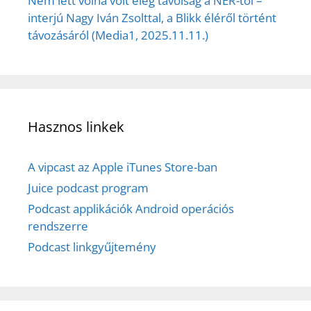
Nem lett volna volt elég távolság a NER-től –
interjú Nagy Iván Zsolttal, a Blikk éléről történt
távozásáról (Media1, 2025.11.11.)
Hasznos linkek
A vipcast az Apple iTunes Store-ban
Juice podcast program
Podcast applikációk Android operációs
rendszerre
Podcast linkgyűjtemény