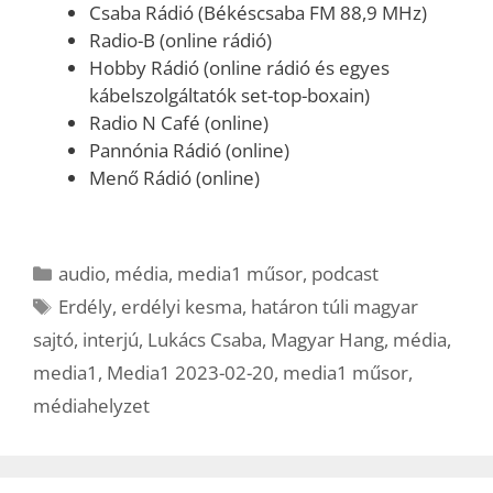
Csaba Rádió (Békéscsaba FM 88,9 MHz)
Radio-B (online rádió)
Hobby Rádió (online rádió és egyes
kábelszolgáltatók set-top-boxain)
Radio N Café (online)
Pannónia Rádió (online)
Menő Rádió (online)
Kategória
audio
,
média
,
media1 műsor
,
podcast
Címkék
Erdély
,
erdélyi kesma
,
határon túli magyar
sajtó
,
interjú
,
Lukács Csaba
,
Magyar Hang
,
média
,
media1
,
Media1 2023-02-20
,
media1 műsor
,
médiahelyzet