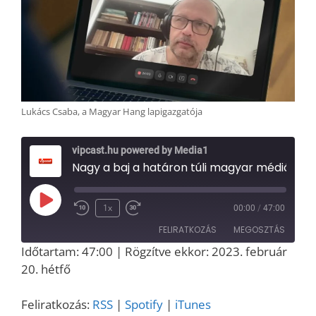
Lukács Csaba, a Magyar Hang lapigazgatója
vipcast.hu powered by Media1
Nagy a baj a határon túli magyar médiában is? Interjú Lukács Csabával, a Magyar Hang lapigazgatójával (Media1, 2023.02.20.)
Play
1x
00:00
/
47:00
Episode
FELIRATKOZÁS
MEGOSZTÁS
Időtartam: 47:00
|
Rögzítve ekkor: 2023. február
MEGOSZT
20. hétfő
RSS
Spotify
ÁS
iTunes
LINK
Feliratkozás:
RSS
|
Spotify
|
iTunes