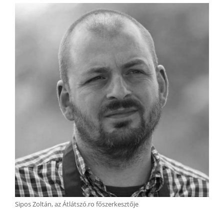
Sipos Zoltán, az Átlátszó.ro főszerkesztője