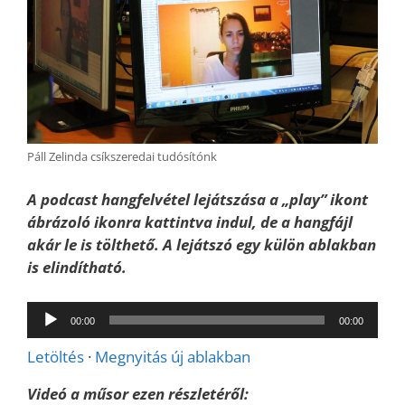
Páll Zelinda csíkszeredai tudósítónk
A podcast hangfelvétel lejátszása a „play” ikont
ábrázoló ikonra kattintva indul, de a hangfájl
akár le is tölthető. A lejátszó egy külön ablakban
is elindítható.
Audió
00:00
00:00
lejátszó
Letöltés
·
Megnyitás új ablakban
Videó a műsor ezen részletéről: