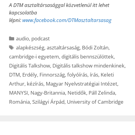
A DTM asztaltársasággal közvetlenül itt lehet
kapcsolatba
lépni:
www.facebook.com/DTMasztaltarsasag
Kategória
audio
,
podcast
Címkék
alapkészség
,
asztaltársaság
,
Bódi Zoltán
,
cambridge-i egyetem
,
digitális bennszülöttek
,
Digitális Talkshow
,
Digitális talkshow mindenkinek
,
DTM
,
Erdély
,
Finnország
,
folyóírás
,
írás
,
Keleti
Arthur
,
kézírás
,
Magyar Nyelvstratégiai Intézet
,
MANYSI
,
Nagy-Britannia
,
Netidők
,
Páll Zelinda
,
Románia
,
Szilágyi Árpád
,
University of Cambridge