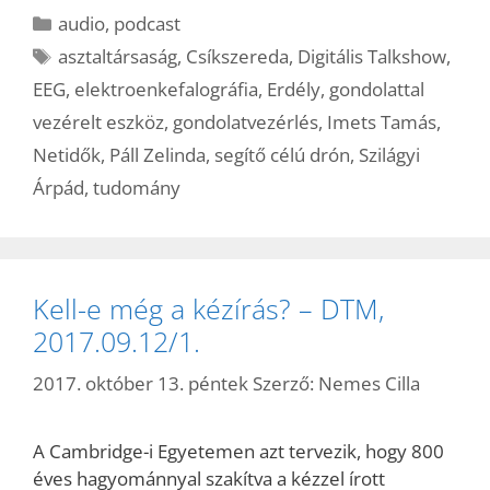
Kategória
audio
,
podcast
Címkék
asztaltársaság
,
Csíkszereda
,
Digitális Talkshow
,
EEG
,
elektroenkefalográfia
,
Erdély
,
gondolattal
vezérelt eszköz
,
gondolatvezérlés
,
Imets Tamás
,
Netidők
,
Páll Zelinda
,
segítő célú drón
,
Szilágyi
Árpád
,
tudomány
Kell-e még a kézírás? – DTM,
2017.09.12/1.
2017. október 13. péntek
Szerző:
Nemes Cilla
A Cambridge-i Egyetemen azt tervezik, hogy 800
éves hagyománnyal szakítva a kézzel írott