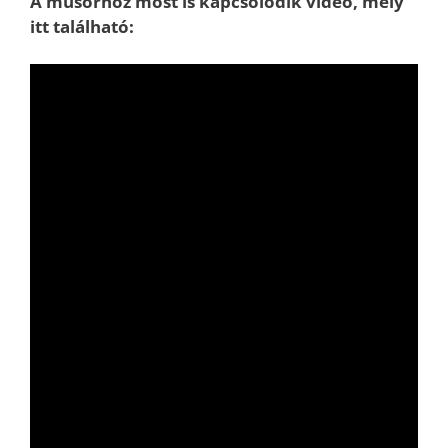
A műsorhoz most is kapcsolódik videó, mely
itt található: