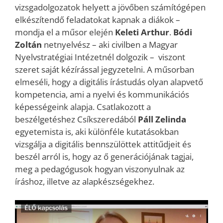
vizsgadolgozatok helyett a jövőben számítógépen
elkészítendő feladatokat kapnak a diákok –
mondja el a műsor elején
Keleti Arthur
.
Bódi
Zoltán
netnyelvész – aki civilben a Magyar
Nyelvstratégiai Intézetnél dolgozik – viszont
szeret saját kézírással jegyzetelni. A műsorban
elmeséli, hogy a digitális írástudás olyan alapvető
kompetencia, ami a nyelvi és kommunikációs
képességeink alapja. Csatlakozott a
beszélgetéshez Csíkszeredából
Páll Zelinda
egyetemista is, aki különféle kutatásokban
vizsgálja a digitális bennszülöttek attitűdjeit és
beszél arról is, hogy az ő generációjának tagjai,
meg a pedagógusok hogyan viszonyulnak az
íráshoz, illetve az alapkészségekhez.