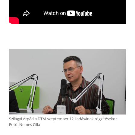
Szilágyi Árpád a DTM szeptember 12-i adásának rögzítésekor
Fotó: Nemes Cilla