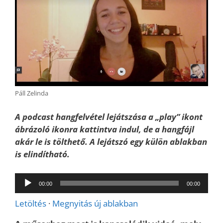
Páll Zelinda
A podcast hangfelvétel lejátszása a „play” ikont
ábrázoló ikonra kattintva indul, de a hangfájl
akár le is tölthető. A lejátszó egy külön ablakban
is elindítható.
Audió
00:00
00:00
lejátszó
Letöltés
·
Megnyitás új ablakban