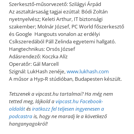
Szerkesztő-műsorvezető: Szilágyi Árpád
Az asztaltársaság tagjai ezúttal: Bódi Zoltán
nyetnyelvész; Keleti Arthur, IT biztonsági
szakember; Molnár József, PC World főszerkesztő
és Google Hangouts vonalon az erdélyi
Csíkszeredából Páll Zelinda egyetemi hallgató.
Hangtechnikus: Orsós József
Adásrendező: Koczka Alíz
Operatőr: Gál Marcell
Szignál: LukHash zenéje,
www.lukhash.com
A műsor a Hyp-R stúdióban, Budapesten készült.
Tetszenek a vipcast.hu tartalmai? Ha még nem
tetted meg, lájkold a
vipcast.hu Facebook-
oldalát
és
iratkozz fel teljesen ingyenesen a
podcastra
is, hogy ne maradj le a következő
hanganyagokról!