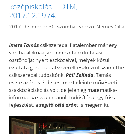
középiskolás – DTM,
2017.12.19./4.
2017. december 30. szombat
Szerző:
Nemes Cilla
Imets Tamás
csíkszeredai fiatalember már egy
sor, fiataloknak járó nemzetközi kutatási
ösztöndíjat nyert eszközeivel, melyek közül
ezúttal a gondolattal vezérelt eszközről számol be
csíkszeredai tudósítónk,
Páll Zelinda
. Tamás
esete azért is érdekes, mert eleinte művészeti
szakközépiskolás volt, de jelenleg matematika-
informatika szakon tanul. Tudósítónk egy friss
fejlesztést, a
segítő célú drón
t is megemlíti.