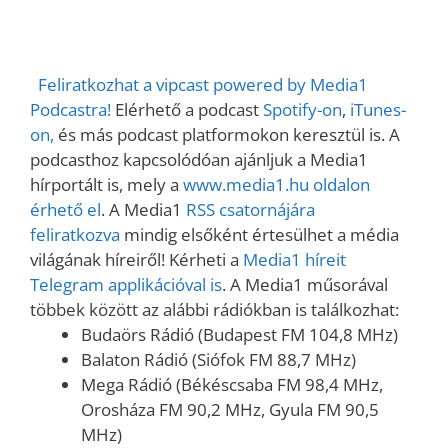
RSS FEED
EMBED
Feliratkozhat a vipcast powered by Media1
Podcastra!
Elérhető a podcast
Spotify-on
,
iTunes-
on,
és más podcast platformokon keresztül is. A
podcasthoz kapcsolódóan ajánljuk a Media1
hírportált is, mely a
www.media1.hu oldalon
érhető el
. A Media1
RSS csatornájára
feliratkozva
mindig elsőként értesülhet a média
világának híreiről! Kérheti a
Media1 híreit
Telegram applikációval is
. A Media1 műsorával
többek között az alábbi rádiókban is találkozhat:
Budaörs Rádió (Budapest FM 104,8 MHz)
Balaton Rádió (Siófok FM 88,7 MHz)
Mega Rádió (Békéscsaba FM 98,4 MHz,
Orosháza FM 90,2 MHz, Gyula FM 90,5
MHz)