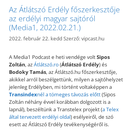
Az Átlátszó Erdély főszerkesztője
az erdélyi magyar sajtóról
(Media1, 2022.02.21.)
2022. február 22. kedd
Szerző:
vipcast.hu
A Media1 Podcast e heti vendége volt
Sipos
Zoltán
, az
Átlátszó.ro
(
Átlátszó Erdély
) és
Bodoky Tamás
, az Átlátszó.hu főszerkesztője,
akikkel arról beszélgettünk, milyen a sajtóhelyzet
jelenleg Erdélyben, mi történt voltaképpen a
Transindex
nél a tömeges távozás előtt
(Sipos
Zoltán néhány évvel korábban dolgozott is a
lapnál), beszéltünk a Transtelex projekt (
a Telex
által tervezett erdélyi oldal
) esélyeiről, de szó
esett az Átlátszó Erdély tevékenységéről is.