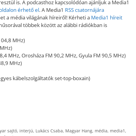
sztül is. A podcasthoz kapcsolódóan ajánljuk a Media1
ldalon érhető el
. A Media1
RSS csatornájára
t a média világának híreiről! Kérheti a
Media1 híreit
műsorával többek között az alábbi rádiókban is
104,8 MHz)
 MHz)
8,4 MHz, Orosháza FM 90,2 MHz, Gyula FM 90,5 MHz)
88,9 MHz)
gyes kábelszolgáltatók set-top-boxain)
yar sajtó
,
interjú
,
Lukács Csaba
,
Magyar Hang
,
média
,
media1
,