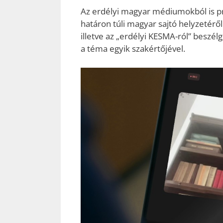
Az erdélyi magyar médiumokból is p
határon túli magyar sajtó helyzetéről
illetve az „erdélyi KESMA-ról” beszél
a téma egyik szakértőjével.