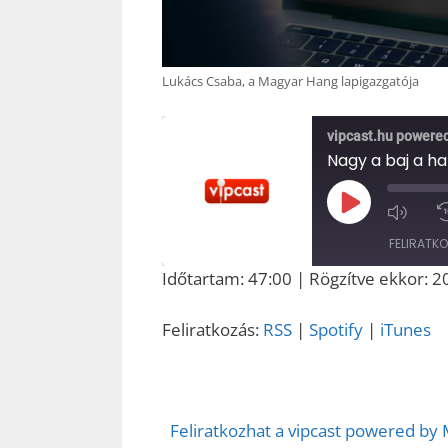
Lukács Csaba, a Magyar Hang lapigazgatója
vipcast.hu powere
Play
Episode
FELIRATK
Időtartam: 47:00
|
Rögzítve ekkor: 2
MEGOSZT
RSS
ÁS
Feliratkozás:
RSS
|
Spotify
|
iTunes
RSS FEED
LINK
EMBED
Feliratkozhat a vipcast powered by