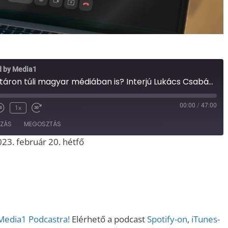
d by Media1
Nagy a baj a határon túli magyar médiában is? Interjú Lukács Csabával, a Magyar Hang lapigazgatójával (Media1, 2023.02.20.)
00:00
/
47:00
1x
OZÁS
MEGOSZTÁS
023. február 20. hétfő
Spotify
iTunes
 Media1 Podcastra!
Elérhető a podcast
Spotify-on
,
iTunes-