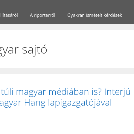
lításáról
A riporterről
Gyakran ismételt kérdések
yar sajtó
 túli magyar médiában is? Interjú
agyar Hang lapigazgatójával
)