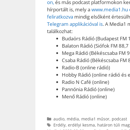
on,
és más podcast platformokon kere
hírportált is, mely a
www.media1.hu o
feliratkozva
mindig elsőként értesülhe
Telegram applikációval is
. A Media1 
találkozhat:
Budaörs Rádió (Budapest FM 
Balaton Rádió (Siófok FM 88,7
Mega Rádió (Békéscsaba FM 9
Csaba Rádió (Békéscsaba FM 
Radio-B (online rádió)
Hobby Rádió (online rádió és e
Radio N Café (online)
Pannónia Rádió (online)
Menő Rádió (online)
Kategória
audio
,
média
,
media1 műsor
,
podcast
Címkék
Erdély
,
erdélyi kesma
,
határon túli mag