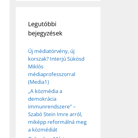
Legutóbbi
bejegyzések
Új médiatörvény, új
korszak? Interjú Sükösd
Miklós
médiaprofesszorral
(Media1)
„A közmédia a
demokrácia
immunrendszere” –
Szabó Stein Imre arról,
miképp reformálná meg
a közmédiát