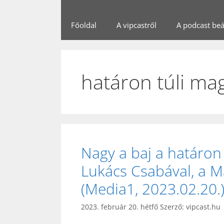
Főoldal
A vipcastről
A podcast beál
határon túli mag
Nagy a baj a határon
Lukács Csabával, a M
(Media1, 2023.02.20.
2023. február 20. hétfő
Szerző:
vipcast.hu