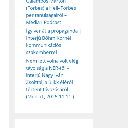
Galambos Márton
(Forbes) a Hell–Forbes
per tanulságairól –
Media1 Podcast
Így ver át a propaganda |
Interjú Bőhm Kornél
kommunikációs
szakemberrel
Nem lett volna volt elég
távolság a NER-től –
interjú Nagy Iván
Zsolttal, a Blikk éléről
történt távozásáról
(Media1, 2025.11.11.)