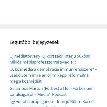
Legutóbbi bejegyzések
Új médiatörvény, új korszak? Interjú Sükösd
Miklós médiaprofesszorral (Media1)
„A közmédia a demokrácia immunrendszere” –
Szabó Stein Imre arról, miképp reformálná
meg a közmédiát
Galambos Márton (Forbes) a Hell–Forbes per
tanulságairól – Media1 Podcast
Így ver át a propaganda | Interjú Bőhm Kornél