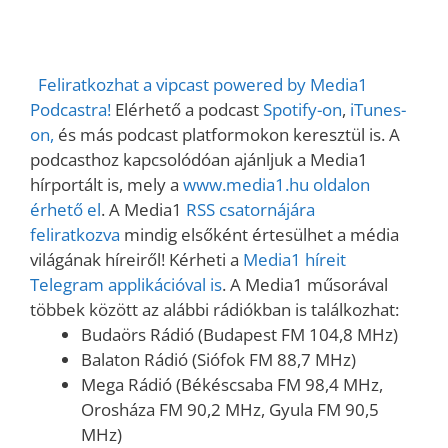
RSS FEED
EMBED
Feliratkozhat a vipcast powered by Media1
Podcastra!
Elérhető a podcast
Spotify-on
,
iTunes-
on,
és más podcast platformokon keresztül is. A
podcasthoz kapcsolódóan ajánljuk a Media1
hírportált is, mely a
www.media1.hu oldalon
érhető el
. A Media1
RSS csatornájára
feliratkozva
mindig elsőként értesülhet a média
világának híreiről! Kérheti a
Media1 híreit
Telegram applikációval is
. A Media1 műsorával
többek között az alábbi rádiókban is találkozhat:
Budaörs Rádió (Budapest FM 104,8 MHz)
Balaton Rádió (Siófok FM 88,7 MHz)
Mega Rádió (Békéscsaba FM 98,4 MHz,
Orosháza FM 90,2 MHz, Gyula FM 90,5
MHz)