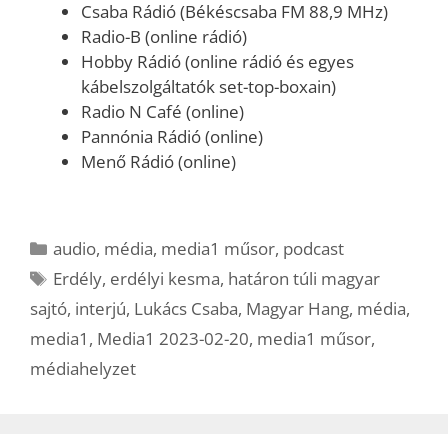
Csaba Rádió (Békéscsaba FM 88,9 MHz)
Radio-B (online rádió)
Hobby Rádió (online rádió és egyes
kábelszolgáltatók set-top-boxain)
Radio N Café (online)
Pannónia Rádió (online)
Menő Rádió (online)
Kategória
audio
,
média
,
media1 műsor
,
podcast
Címkék
Erdély
,
erdélyi kesma
,
határon túli magyar
sajtó
,
interjú
,
Lukács Csaba
,
Magyar Hang
,
média
,
media1
,
Media1 2023-02-20
,
media1 műsor
,
médiahelyzet