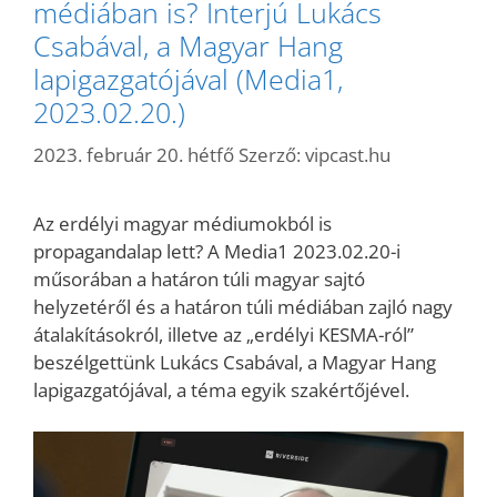
médiában is? Interjú Lukács
Csabával, a Magyar Hang
lapigazgatójával (Media1,
2023.02.20.)
2023. február 20. hétfő
Szerző:
vipcast.hu
Az erdélyi magyar médiumokból is
propagandalap lett? A Media1 2023.02.20-i
műsorában a határon túli magyar sajtó
helyzetéről és a határon túli médiában zajló nagy
átalakításokról, illetve az „erdélyi KESMA-ról”
beszélgettünk Lukács Csabával, a Magyar Hang
lapigazgatójával, a téma egyik szakértőjével.