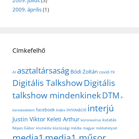
2009. július
(3)
2009. április
(1)
Címkefelhő
asztaltársaság
Bódi Zoltán
covid-19
AI
Digitális Talkshow
Digitális
talkshow mindenkinek
DTM
e-
interjú
facebook
innováció
Index
kereskedelem
Justin Viktor
Keleti Arthur
kutatás
koronavírus
közösségi média
Képes Gábor
közmédia
magyar médiahelyzet
media1
media1 műsor