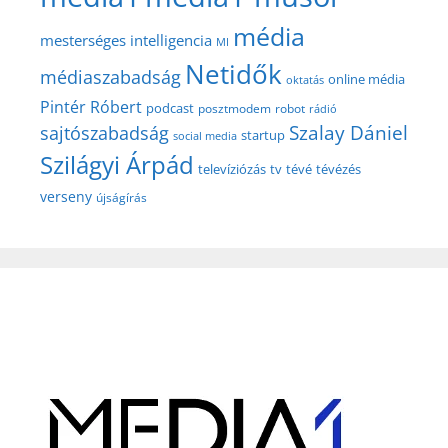
média
mesterséges intelligencia
MI
Netidők
médiaszabadság
online média
oktatás
Pintér Róbert
podcast
posztmodem
robot
rádió
Szalay Dániel
sajtószabadság
startup
social media
Szilágyi Árpád
televíziózás
tv
tévé
tévézés
verseny
újságírás