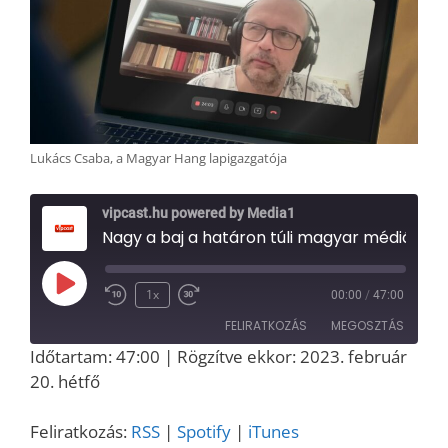
Lukács Csaba, a Magyar Hang lapigazgatója
vipcast.hu powered by Media1
Nagy a baj a határon túli magyar médiában is? Interjú Lukács Csabával, a Magyar Hang lapigazgatójával (Media1, 2023.02.20.)
Play
1x
00:00
/
47:00
Episode
FELIRATKOZÁS
MEGOSZTÁS
Időtartam: 47:00
|
Rögzítve ekkor: 2023. február
MEGOSZT
20. hétfő
RSS
Spotify
ÁS
iTunes
LINK
Feliratkozás:
RSS
|
Spotify
|
iTunes