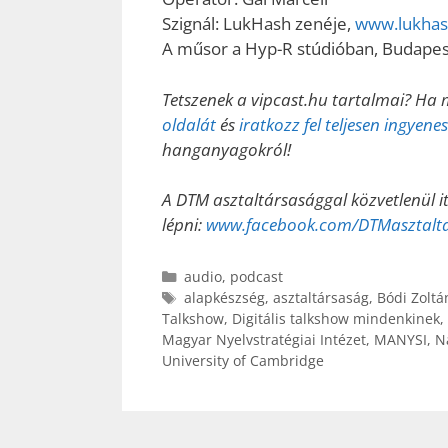
Szignál: LukHash zenéje,
www.lukha
A műsor a Hyp-R stúdióban, Budapes
Tetszenek a vipcast.hu tartalmai? Ha 
oldalát
és
iratkozz fel teljesen ingyen
hanganyagokról!
A DTM asztaltársasággal közvetlenül i
lépni:
www.facebook.com/DTMasztalt
Kategória
audio
,
podcast
Címkék
alapkészség
,
asztaltársaság
,
Bódi Zoltá
Talkshow
,
Digitális talkshow mindenkinek
,
Magyar Nyelvstratégiai Intézet
,
MANYSI
,
N
University of Cambridge