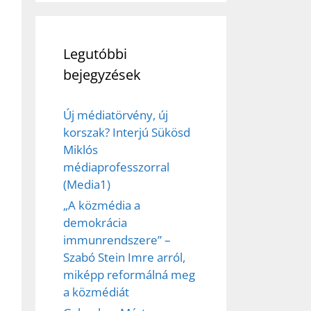
Legutóbbi
bejegyzések
Új médiatörvény, új
korszak? Interjú Sükösd
Miklós
ez,
médiaprofesszorral
(Media1)
éséhez
„A közmédia a
demokrácia
et
immunrendszere” –
Szabó Stein Imre arról,
miképp reformálná meg
a közmédiát