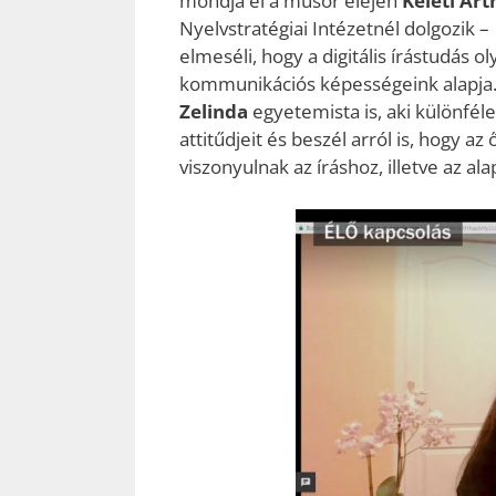
mondja el a műsor elején
Keleti Art
Nyelvstratégiai Intézetnél dolgozik –
elmeséli, hogy a digitális írástudás 
kommunikációs képességeink alapja.
Zelinda
egyetemista is, aki különféle
attitűdjeit és beszél arról is, hogy 
viszonyulnak az íráshoz, illetve az a