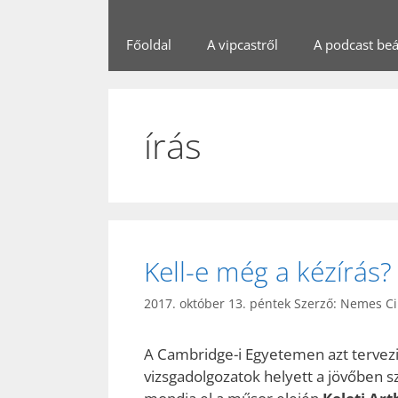
Főoldal
A vipcastről
A podcast beál
írás
Kell-e még a kézírás?
2017. október 13. péntek
Szerző:
Nemes Ci
A Cambridge-i Egyetemen azt tervezi
vizsgadolgozatok helyett a jövőben 