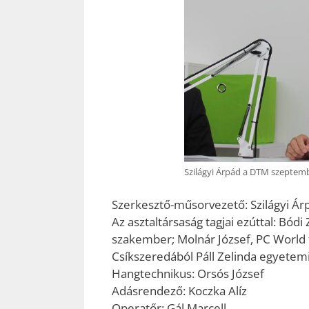
Szilágyi Árpád a DTM szeptemb
Szerkesztő-műsorvezető: Szilágyi Ár
Az asztaltársaság tagjai ezúttal: Bódi
szakember; Molnár József, PC World 
Csíkszeredából Páll Zelinda egyetemi
Hangtechnikus: Orsós József
Adásrendező: Koczka Alíz
Operatőr: Gál Marcell