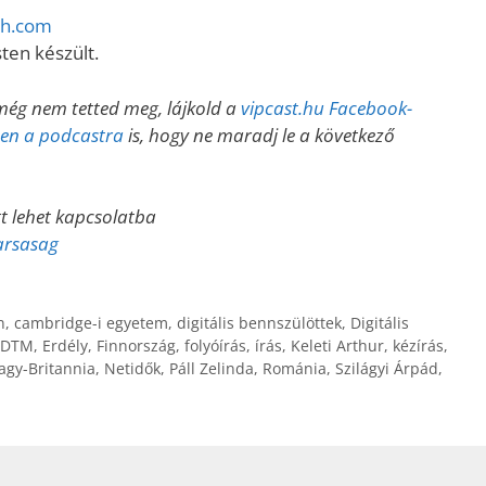
sh.com
ten készült.
még nem tetted meg, lájkold a
vipcast.hu Facebook-
esen a podcastra
is, hogy ne maradj le a következő
tt lehet kapcsolatba
arsasag
n
,
cambridge-i egyetem
,
digitális bennszülöttek
,
Digitális
DTM
,
Erdély
,
Finnország
,
folyóírás
,
írás
,
Keleti Arthur
,
kézírás
,
agy-Britannia
,
Netidők
,
Páll Zelinda
,
Románia
,
Szilágyi Árpád
,