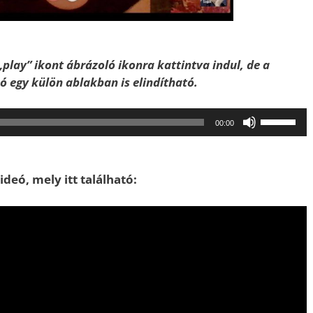
„play” ikont ábrázoló ikonra kattintva indul, de a
szó egy külön ablakban is elindítható.
A
00:00
hangerő
növeléséh
illetőleg
deó, mely itt található:
csökkent
a
Fel/Le
billentyűk
kell
használni.