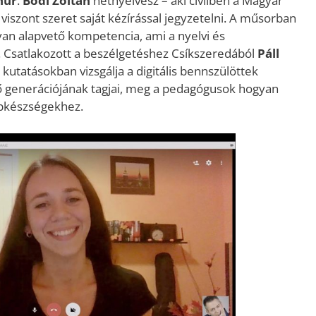
hur
.
Bódi Zoltán
netnyelvész – aki civilben a Magyar
 viszont szeret saját kézírással jegyzetelni. A műsorban
olyan alapvető kompetencia, ami a nyelvi és
 Csatlakozott a beszélgetéshez Csíkszeredából
Páll
 kutatásokban vizsgálja a digitális bennszülöttek
az ő generációjának tagjai, meg a pedagógusok hogyan
lapkészségekhez.