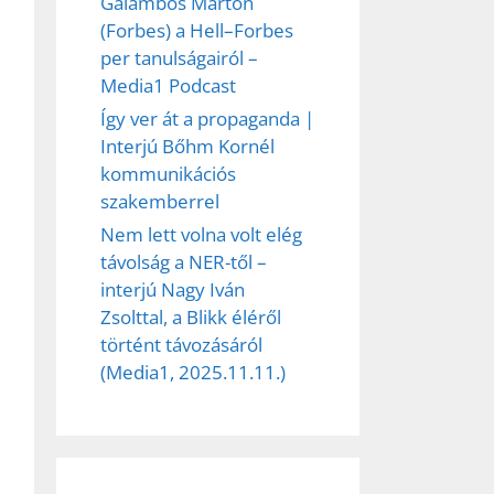
Galambos Márton
(Forbes) a Hell–Forbes
per tanulságairól –
Media1 Podcast
Így ver át a propaganda |
Interjú Bőhm Kornél
kommunikációs
szakemberrel
Nem lett volna volt elég
távolság a NER-től –
interjú Nagy Iván
Zsolttal, a Blikk éléről
történt távozásáról
(Media1, 2025.11.11.)