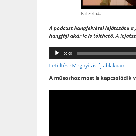
Páll Zelinda
A podcast hangfelvétel lejátszása a 
hangfájl akár le is tölthető. A leját
Audió
00:00
lejátszó
Letöltés
·
Megnyitás új ablakban
A műsorhoz most is kapcsolódik vi