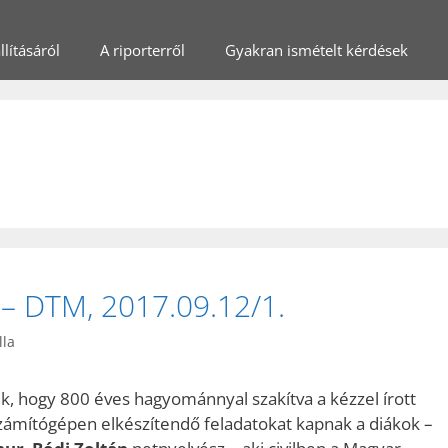
lításáról
A riporterről
Gyakran ismételt kérdések
 – DTM, 2017.09.12/1.
lla
k, hogy 800 éves hagyománnyal szakítva a kézzel írott
számítógépen elkészítendő feladatokat kapnak a diákok –