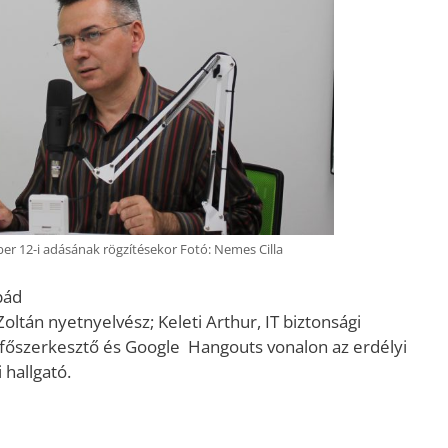
er 12-i adásának rögzítésekor Fotó: Nemes Cilla
pád
 Zoltán nyetnyelvész; Keleti Arthur, IT biztonsági
főszerkesztő és Google Hangouts vonalon az erdélyi
 hallgató.