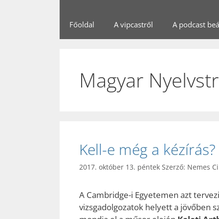
Főoldal
A vipcastről
A podcast beál
Magyar Nyelvstra
Kell-e még a kézírás?
2017. október 13. péntek
Szerző:
Nemes Ci
A Cambridge-i Egyetemen azt tervezi
vizsgadolgozatok helyett a jövőben 