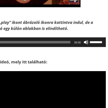
„play” ikont ábrázoló ikonra kattintva indul, de a
szó egy külön ablakban is elindítható.
A
00:00
hangerő
növeléséh
illetőleg
deó, mely itt található:
csökkent
a
Fel/Le
billentyűk
kell
használni.