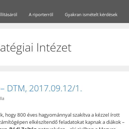
lításáról
A riporterről
Gyakran ismételt kérdések
tégiai Intézet
 – DTM, 2017.09.12/1.
lla
k, hogy 800 éves hagyománnyal szakítva a kézzel írott
számítógépen elkészítendő feladatokat kapnak a diákok –