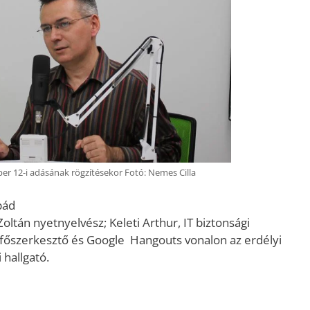
er 12-i adásának rögzítésekor Fotó: Nemes Cilla
pád
 Zoltán nyetnyelvész; Keleti Arthur, IT biztonsági
főszerkesztő és Google Hangouts vonalon az erdélyi
 hallgató.