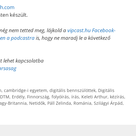
sh.com
ten készült.
még nem tetted meg, lájkold a
vipcast.hu Facebook-
esen a podcastra
is, hogy ne maradj le a következő
tt lehet kapcsolatba
arsasag
n
,
cambridge-i egyetem
,
digitális bennszülöttek
,
Digitális
DTM
,
Erdély
,
Finnország
,
folyóírás
,
írás
,
Keleti Arthur
,
kézírás
,
agy-Britannia
,
Netidők
,
Páll Zelinda
,
Románia
,
Szilágyi Árpád
,