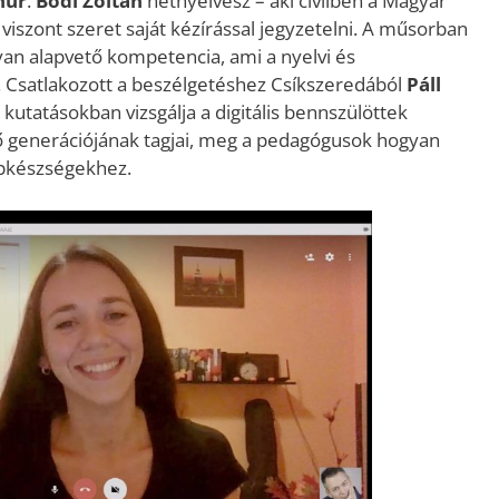
hur
.
Bódi Zoltán
netnyelvész – aki civilben a Magyar
 viszont szeret saját kézírással jegyzetelni. A műsorban
olyan alapvető kompetencia, ami a nyelvi és
 Csatlakozott a beszélgetéshez Csíkszeredából
Páll
 kutatásokban vizsgálja a digitális bennszülöttek
az ő generációjának tagjai, meg a pedagógusok hogyan
lapkészségekhez.