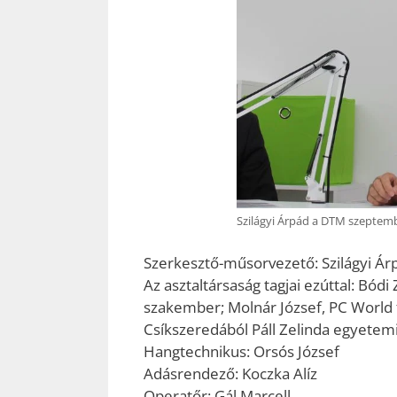
Szilágyi Árpád a DTM szeptemb
Szerkesztő-műsorvezető: Szilágyi Ár
Az asztaltársaság tagjai ezúttal: Bódi
szakember; Molnár József, PC World 
Csíkszeredából Páll Zelinda egyetemi
Hangtechnikus: Orsós József
Adásrendező: Koczka Alíz
Operatőr: Gál Marcell