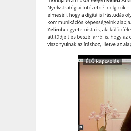
mondja el a műsor elején
Keleti Art
Nyelvstratégiai Intézetnél dolgozik –
elmeséli, hogy a digitális írástudás 
kommunikációs képességeink alapja.
Zelinda
egyetemista is, aki különféle
attitűdjeit és beszél arról is, hogy 
viszonyulnak az íráshoz, illetve az a