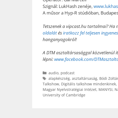
Szignál: LukHash zenéje,
www.lukha
A műsor a Hyp-R stúdióban, Budapes
Tetszenek a vipcast.hu tartalmai? Ha 
oldalát
és
iratkozz fel teljesen ingyen
hanganyagokról!
A DTM asztaltársasággal közvetlenül i
lépni:
www.facebook.com/DTMasztalt
Kategória
audio
,
podcast
Címkék
alapkészség
,
asztaltársaság
,
Bódi Zoltá
Talkshow
,
Digitális talkshow mindenkinek
,
Magyar Nyelvstratégiai Intézet
,
MANYSI
,
N
University of Cambridge