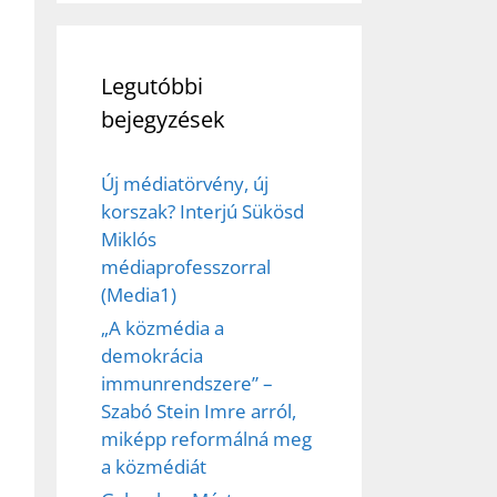
Legutóbbi
bejegyzések
Új médiatörvény, új
korszak? Interjú Sükösd
Miklós
ez,
médiaprofesszorral
(Media1)
éséhez
„A közmédia a
demokrácia
et
immunrendszere” –
Szabó Stein Imre arról,
miképp reformálná meg
a közmédiát