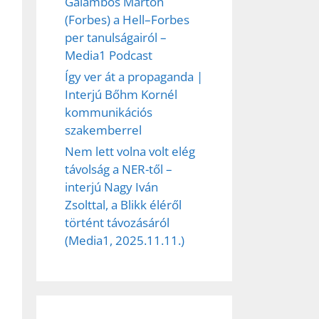
Galambos Márton
(Forbes) a Hell–Forbes
per tanulságairól –
Media1 Podcast
Így ver át a propaganda |
Interjú Bőhm Kornél
kommunikációs
szakemberrel
Nem lett volna volt elég
távolság a NER-től –
interjú Nagy Iván
Zsolttal, a Blikk éléről
történt távozásáról
(Media1, 2025.11.11.)