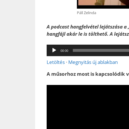
Páll Zelinda
A podcast hangfelvétel lejátszása a 
hangfájl akár le is tölthető. A leját
Audió
00:00
lejátszó
Letöltés
·
Megnyitás új ablakban
A műsorhoz most is kapcsolódik vi