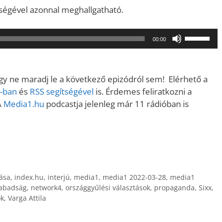
ítségével azonnal meghallgatható.
A
00:00
hangerő
növeléséh
illetőleg
gy ne maradj le a következő epizódról sem! Elérhető a
csökkent
-ban
és
RSS segítségével
is. Érdemes feliratkozni a
a
A
Media1.hu
podcastja jelenleg már 11 rádióban is
Fel/Le
billentyűk
kell
használni.
tása
,
index.hu
,
interjú
,
media1
,
media1 2022-03-28
,
media1
abadság
,
network4
,
országgyűlési választások
,
propaganda
,
Sixx
,
ok
,
Varga Attila