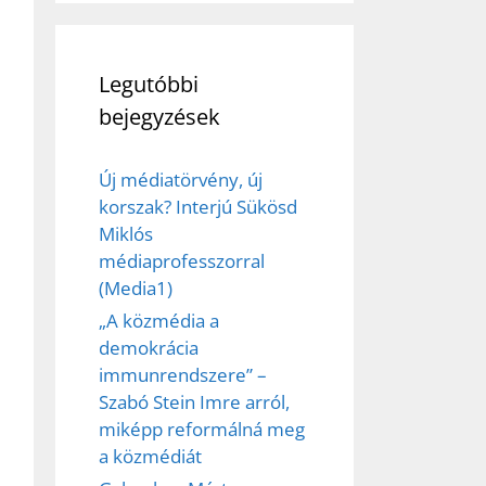
Legutóbbi
bejegyzések
Új médiatörvény, új
korszak? Interjú Sükösd
Miklós
médiaprofesszorral
(Media1)
„A közmédia a
demokrácia
immunrendszere” –
Szabó Stein Imre arról,
miképp reformálná meg
a közmédiát