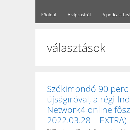
Főoldal
A vipcastről
A podcast beál
választások
Szókimondó 90 perc Si
újságíróval, a régi In
Network4 online fősz
2022.03.28 – EXTRA)