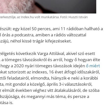
szerkesztője, az Index.hu volt munkatársa. Fotó: Huszti István
készült: egy közel 50 perces, ami 11 rádióban hallható a
 órás a podcastra, amiben a rádiós változattal
zájú, néhol kissé trágár kifejezéseket.
élgetés következik Varga Attilával, akivel szó esett
, a tömeges távozásokról és arról, hogy ő hogyan élte
, hogy a 2020 nyári tömeges távozások idején
ő miért
sokat sztorizott az indexes, 16 évet átfogó időszakáról,
ői feladatairól, elmondta, hiányzik-e neki a korábbi
 mit gondol a közelgő, április 3-i választásokról,
elmúlt években véghez vitt átalakulásáról, de szóba
adszájúsága, és megannyi más téma, és persze a
ása is.