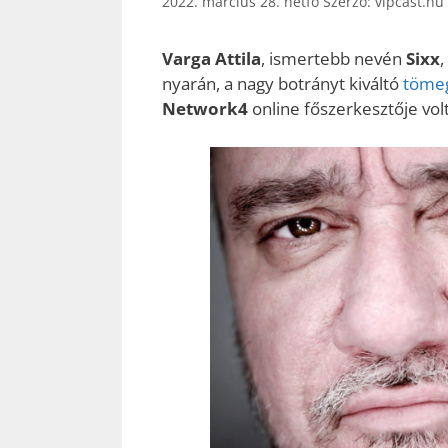
2022. március 28. hétfő
Szerző:
vipcast.hu
Varga Attila
, ismertebb nevén
Sixx
,
nyarán, a nagy botrányt kiváltó
tömeg
Network4
online főszerkesztője vol