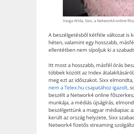
Varga Attila, Sixx, a Network4 online fő
A beszélgetésből kétféle változat is 
héten, valamint egy hosszabb, másfél
ellentétben nem sípoljuk ki a szabads
Itt most a hosszabb, másfél órás besz
többek között az Index átalakításáról
meg ezt az időszakot. Sixx elmondta
nem a Telex.hu csapatához igazolt
, 
beszélt a Network4 online főszerkeszt
munkája, a médiás újságírás, elmondta,
beszélgettünk a magyar médiapiac az 
került az ország helyzete, Sixx szab
Network4 fizetős streaming szolgáltat