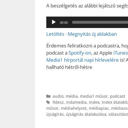
A beszélgetés az alábbi lejátszó seg
Audió
00:00
lejátszó
Letöltés
·
Megnyitás új ablakban
Érdemes feliratkozni a podcastra, ho
podcast a
Spotify-on
, az Apple
iTunes
Media1 hírportál napi hírlevelére
is! 
hallható hétről-hétre
Kategória
audio
,
média
,
media1 műsor
,
podcast
Címkék
fidesz
,
indamedia
,
Index
,
Index átalakí
műsor
,
médiahelyzet
,
médiapiac
,
médiasz
újságírás
,
újságírás átalakulása
,
választás