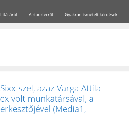
lításáról
A riporterről
Gyakran ismételt kérdések
xx-szel, azaz Varga Attila
dex volt munkatársával, a
erkesztőjével (Media1,