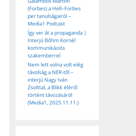
Galambos Márton
(Forbes) a Hell–Forbes
per tanulságairól –
Media1 Podcast
Így ver át a propaganda |
ez,
Interjú Bőhm Kornél
kommunikációs
éséhez
szakemberrel
Nem lett volna volt elég
távolság a NER-től –
et
interjú Nagy Iván
Zsolttal, a Blikk éléről
történt távozásáról
(Media1, 2025.11.11.)