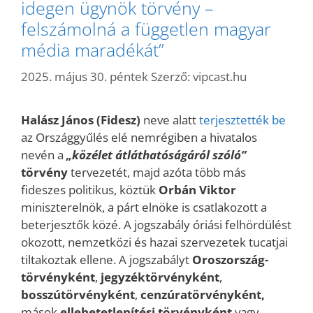
idegen ügynök törvény –
felszámolná a független magyar
média maradékát”
2025. május 30. péntek
Szerző:
vipcast.hu
Halász János (Fidesz)
neve alatt
terjesztették be
az Országgyűlés elé nemrégiben a hivatalos
nevén a
„közélet átláthatóságáról szóló”
törvény
tervezetét, majd azóta több más
fideszes politikus, köztük
Orbán Viktor
miniszterelnök, a párt elnöke is csatlakozott a
beterjesztők közé. A jogszabály óriási felhördülést
okozott, nemzetközi és hazai szervezetek tucatjai
tiltakoztak ellene. A jogszabályt
Oroszország-
törvényként
,
jegyzéktörvényként
,
bosszútörvényként
,
cenzúratörvényként,
mások
ellehetetlenítési törvényként
vagy