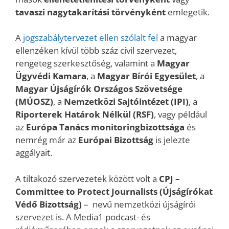
tavaszi nagytakarítási törvényként
emlegetik.
A
jogszabálytervezet ellen szólalt fel
a magyar
ellenzéken kívül több száz civil szervezet,
rengeteg szerkesztőség, valamint a
Magyar
Ügyvédi Kamara
, a
Magyar Bírói Egyesület
, a
Magyar Újságírók Országos Szövetsége
(MÚOSZ)
, a
Nemzetközi Sajtóintézet (IPI)
, a
Riporterek Határok Nélkül (RSF)
, vagy például
az
Európa Tanács monitoringbizottsága
és
nemrég már az
Európai Bizottság
is jelezte
aggályait.
A tiltakozó szervezetek között volt a
CPJ –
Committee to Protect Journalists (Újságírókat
Védő Bizottság)
– nevű nemzetközi újságírói
szervezet is. A Media1 podcast- és