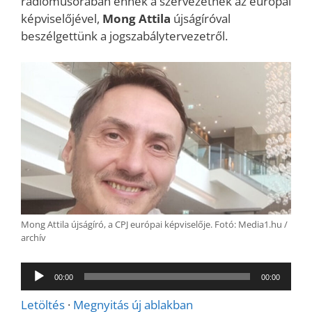
rádióműsorában ennek a szervezetnek az európai
képviselőjével,
Mong Attila
újságíróval
beszélgettünk a jogszabálytervezetről.
Mong Attila újságíró, a CPJ európai képviselője. Fotó: Media1.hu /
archív
Audió
00:00
00:00
lejátszó
Letöltés
·
Megnyitás új ablakban