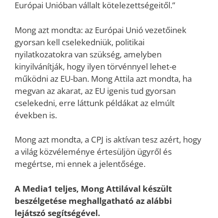
Európai Unióban vállalt kötelezettségeitől.”
Mong azt mondta: az Európai Unió vezetőinek
gyorsan kell cselekedniük, politikai
nyilatkozatokra van szükség, amelyben
kinyilvánítják, hogy ilyen törvénnyel lehet-e
működni az EU-ban. Mong Attila azt mondta, ha
megvan az akarat, az EU igenis tud gyorsan
cselekedni, erre láttunk példákat az elmúlt
években is.
Mong azt mondta, a CPJ is aktívan tesz azért, hogy
a világ közvéleménye értesüljön ügyről és
megértse, mi ennek a jelentősége.
A Media1 teljes, Mong Attilával készült
beszélgetése meghallgatható az alábbi
lejátszó segítségével.