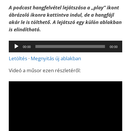
A podcast hangfelvétel lejátszása a „play” ikont
ábrázoló ikonra kattintva indul, de a hangfájl
akár le is tölthető. A lejátszó egy külön ablakban
is elindítható.
Audió
00:00
00:00
lejátszó
Letöltés
·
Megnyitás új ablakban
Videó a műsor ezen részletéről: