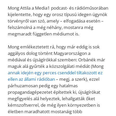
Mong Attila a Media1 podcast- és rádióműsorában
kijelentette, hogy egy orosz típusú idegen ügynök
törvényről van szó, amely – elfogadása esetén –
felszámolná a még néhány, mostanra még
megmaradt független médiumot is.
Mong emlékeztetett rá, hogy már eddig is sok
aggályos dolog történt Magyarországon a
médiával és újságírókkal szemben: Orbánék már
maguk alá gyűrték a közszolgálati médiát (Mong
annak idején egy perces csenddel tiltakozott ez
ellen az állami rádióban
– megj. a szerk), ezzel
párhuzamosan pedig egy hatalmas
propagandagépezetet építettek ki, újságírókat
megfigyelés alá helyeztek, lehallgatták őket
kémszoftverrel, de még ilyen környezetben is
életben maradhatott mostanáig több