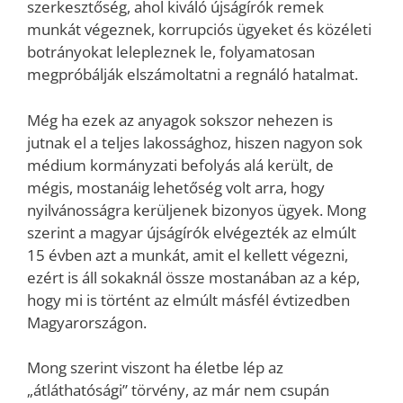
szerkesztőség, ahol kiváló újságírók remek
munkát végeznek, korrupciós ügyeket és közéleti
botrányokat lelepleznek le, folyamatosan
megpróbálják elszámoltatni a regnáló hatalmat.
Még ha ezek az anyagok sokszor nehezen is
jutnak el a teljes lakossághoz, hiszen nagyon sok
médium kormányzati befolyás alá került, de
mégis, mostanáig lehetőség volt arra, hogy
nyilvánosságra kerüljenek bizonyos ügyek. Mong
szerint a magyar újságírók elvégezték az elmúlt
15 évben azt a munkát, amit el kellett végezni,
ezért is áll sokaknál össze mostanában az a kép,
hogy mi is történt az elmúlt másfél évtizedben
Magyarországon.
Mong szerint viszont ha életbe lép az
„átláthatósági” törvény, az már nem csupán