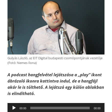
Gulyás László, az EIT Digital budapesti csomópontjának vezetője
(Fotó: Nemes Ilona)
A podcast hangfelvétel lejátszása a „play” ikont
ábrázoló ikonra kattintva indul, de a hangfájl
akár le is tölthető. A lejátszó egy külön ablakban
is elindítható.
Audió
00:00
00:00