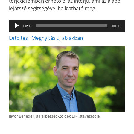
terjedelemben érhető el az interjú, ami az alábbi
lejátszó segítségével hallgatható meg.
Audió
00:00
00:00
lejátszó
Letöltés
·
Megnyitás új ablakban
Jávor Benedek, a Párbeszéd-Zöldek EP-listavezetője