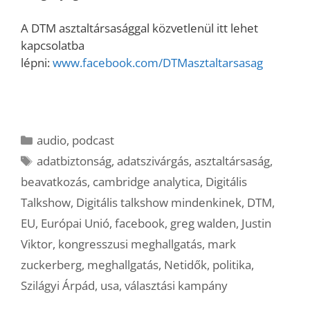
A DTM asztaltársasággal közvetlenül itt lehet
kapcsolatba
lépni:
www.facebook.com/DTMasztaltarsasag
Kategória
audio
,
podcast
Címkék
adatbiztonság
,
adatszivárgás
,
asztaltársaság
,
beavatkozás
,
cambridge analytica
,
Digitális
Talkshow
,
Digitális talkshow mindenkinek
,
DTM
,
EU
,
Európai Unió
,
facebook
,
greg walden
,
Justin
Viktor
,
kongresszusi meghallgatás
,
mark
zuckerberg
,
meghallgatás
,
Netidők
,
politika
,
Szilágyi Árpád
,
usa
,
választási kampány