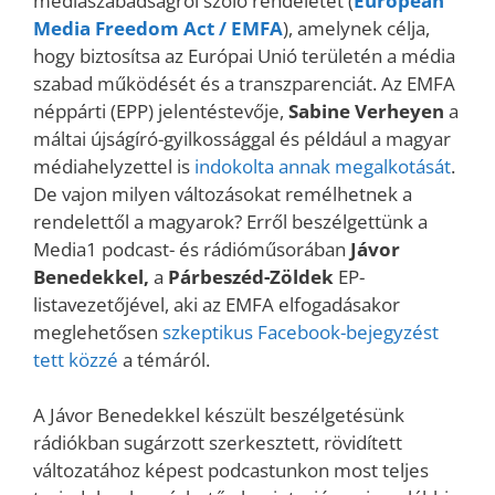
médiaszabadságról szóló rendeletet (
European
Media Freedom Act / EMFA
), amelynek célja,
hogy biztosítsa az Európai Unió területén a média
szabad működését és a transzparenciát. Az EMFA
néppárti (EPP) jelentéstevője,
Sabine Verheyen
a
máltai újságíró-gyilkossággal és például a magyar
médiahelyzettel is
indokolta annak megalkotását
.
De vajon milyen változásokat remélhetnek a
rendelettől a magyarok? Erről beszélgettünk a
Media1 podcast- és rádióműsorában
Jávor
Benedekkel,
a
Párbeszéd-Zöldek
EP-
listavezetőjével, aki az EMFA elfogadásakor
meglehetősen
szkeptikus Facebook-bejegyzést
tett közzé
a témáról.
A Jávor Benedekkel készült beszélgetésünk
rádiókban sugárzott szerkesztett, rövidített
változatához képest podcastunkon most teljes