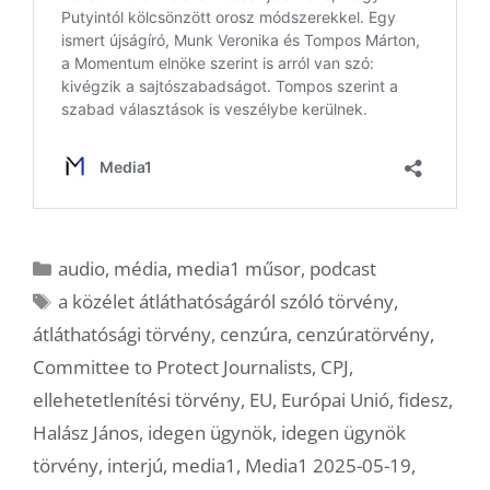
Kategória
audio
,
média
,
media1 műsor
,
podcast
Címkék
a közélet átláthatóságáról szóló törvény
,
átláthatósági törvény
,
cenzúra
,
cenzúratörvény
,
Committee to Protect Journalists
,
CPJ
,
ellehetetlenítési törvény
,
EU
,
Európai Unió
,
fidesz
,
Halász János
,
idegen ügynök
,
idegen ügynök
törvény
,
interjú
,
media1
,
Media1 2025-05-19
,