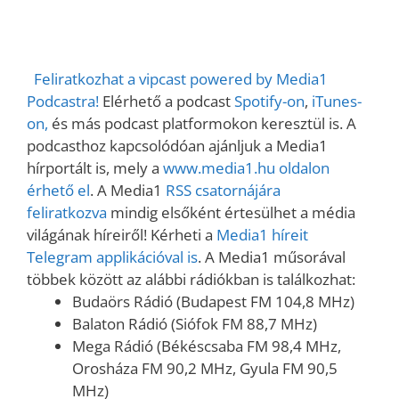
Feliratkozhat a vipcast powered by Media1
Podcastra!
Elérhető a podcast
Spotify-on
,
iTunes-
on,
és más podcast platformokon keresztül is. A
podcasthoz kapcsolódóan ajánljuk a Media1
hírportált is, mely a
www.media1.hu oldalon
érhető el
. A Media1
RSS csatornájára
feliratkozva
mindig elsőként értesülhet a média
világának híreiről! Kérheti a
Media1 híreit
Telegram applikációval is
. A Media1 műsorával
többek között az alábbi rádiókban is találkozhat:
Budaörs Rádió (Budapest FM 104,8 MHz)
Balaton Rádió (Siófok FM 88,7 MHz)
Mega Rádió (Békéscsaba FM 98,4 MHz,
Orosháza FM 90,2 MHz, Gyula FM 90,5
MHz)