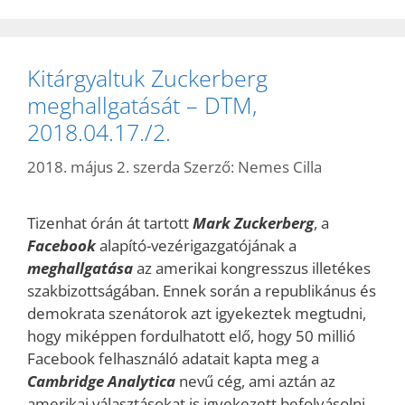
Kitárgyaltuk Zuckerberg
meghallgatását – DTM,
2018.04.17./2.
2018. május 2. szerda
Szerző:
Nemes Cilla
Tizenhat órán át tartott
Mark Zuckerberg
, a
Facebook
alapító-vezérigazgatójának a
meghallgatás
a
az amerikai kongresszus illetékes
szakbizottságában. Ennek során a republikánus és
demokrata szenátorok azt igyekeztek megtudni,
hogy miképpen fordulhatott elő, hogy 50 millió
Facebook felhasználó adatait kapta meg a
Cambridge Analytica
nevű cég, ami aztán az
amerikai választásokat is igyekezett befolyásolni