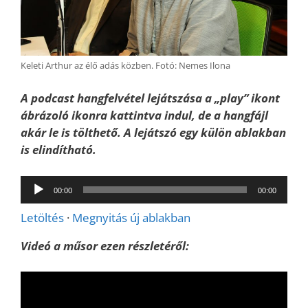
Keleti Arthur az élő adás közben. Fotó: Nemes Ilona
A podcast hangfelvétel lejátszása a „play” ikont
ábrázoló ikonra kattintva indul, de a hangfájl
akár le is tölthető. A lejátszó egy külön ablakban
is elindítható.
Audió
00:00
00:00
lejátszó
Letöltés
·
Megnyitás új ablakban
Videó a műsor ezen részletéről: