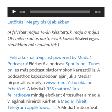
Audió
00:00
00:00
lejátszó
Letöltés
·
Megnyitás új ablakban
(A felvételt május 16-án készítettük, majd a május
19-i héten rádiós partnereink közvetítésével egyes
rádiókban már hallhatták.)
Feliratkozhat a vipcast powered by Media1
Podcastra!
Elérhető a podcast
Spotify-on
,
iTunes-
on,
és más podcast platformokon keresztül is. A
podcasthoz kapcsolódóan ajánljuk a Media1
hírportált is, mely a
www.media1.hu oldalon
érhető el
. A Media1
RSS csatornájára
feliratkozva
mindig elsőként értesülhet a média
világának híreiről! Kérheti a
Media1 híreit
Telegram applikációval is
. A Media1 műsorával