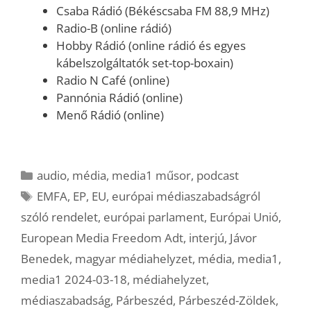
Csaba Rádió (Békéscsaba FM 88,9 MHz)
Radio-B (online rádió)
Hobby Rádió (online rádió és egyes
kábelszolgáltatók set-top-boxain)
Radio N Café (online)
Pannónia Rádió (online)
Menő Rádió (online)
Kategória
audio
,
média
,
media1 műsor
,
podcast
Címkék
EMFA
,
EP
,
EU
,
európai médiaszabadságról
szóló rendelet
,
európai parlament
,
Európai Unió
,
European Media Freedom Adt
,
interjú
,
Jávor
Benedek
,
magyar médiahelyzet
,
média
,
media1
,
media1 2024-03-18
,
médiahelyzet
,
médiaszabadság
,
Párbeszéd
,
Párbeszéd-Zöldek
,