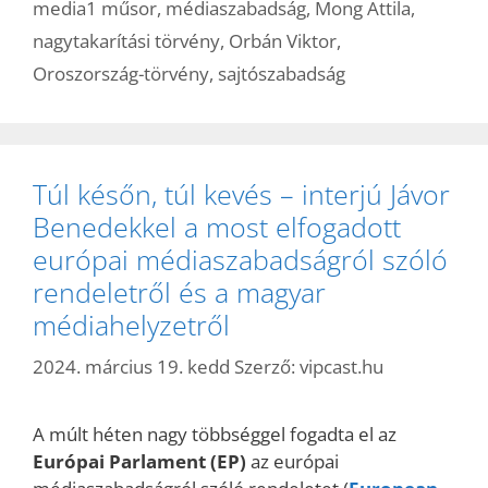
media1 műsor
,
médiaszabadság
,
Mong Attila
,
nagytakarítási törvény
,
Orbán Viktor
,
Oroszország-törvény
,
sajtószabadság
Túl későn, túl kevés – interjú Jávor
Benedekkel a most elfogadott
európai médiaszabadságról szóló
rendeletről és a magyar
médiahelyzetről
2024. március 19. kedd
Szerző:
vipcast.hu
A múlt héten nagy többséggel fogadta el az
Európai Parlament (EP)
az európai