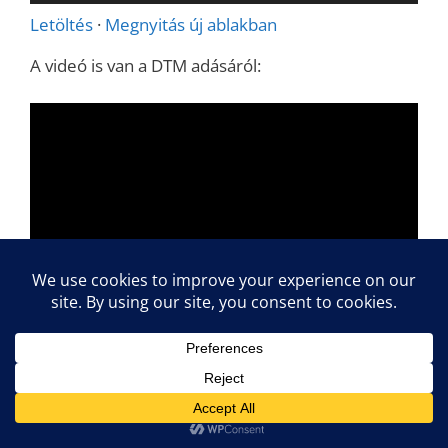
lejátszó
Letöltés
·
Megnyitás új ablakban
A videó is van a DTM adásáról: