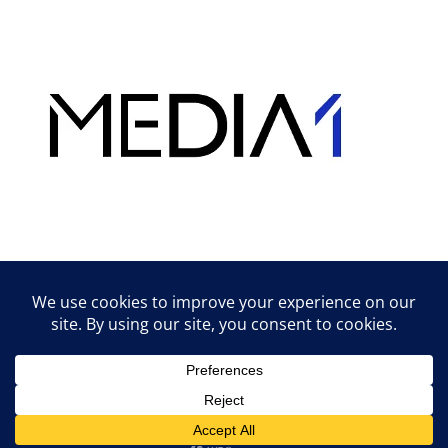
Hirdetés
Lifestyle tippek & trükkök
© 2026 vipcast.hu powered by Media1
• Készült
GeneratePress