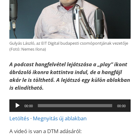
Gulyás László, az EIT Digital budapesti csomópontjának vezetője
(Fotó: Nemes Ilona)
A podcast hangfelvétel lejátszása a „play” ikont
ábrázoló ikonra kattintva indul, de a hangfájl
akár le is tölthető. A lejátszó egy külön ablakban
is elindítható.
Audió
00:00
00:00
lejátszó
Letöltés
·
Megnyitás új ablakban
A videó is van a DTM adásáról: