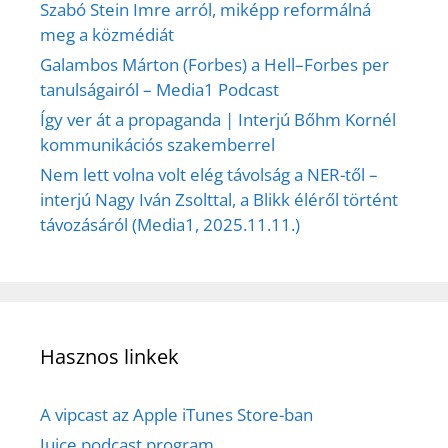
Szabó Stein Imre arról, miképp reformálná
meg a közmédiát
Galambos Márton (Forbes) a Hell–Forbes per
tanulságairól – Media1 Podcast
Így ver át a propaganda | Interjú Bőhm Kornél
kommunikációs szakemberrel
Nem lett volna volt elég távolság a NER-től –
interjú Nagy Iván Zsolttal, a Blikk éléről történt
távozásáról (Media1, 2025.11.11.)
Hasznos linkek
A vipcast az Apple iTunes Store-ban
Juice podcast program