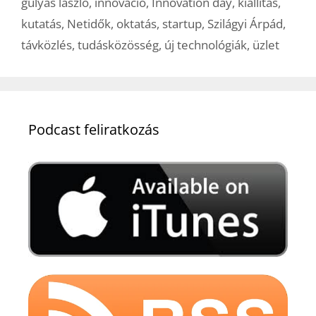
gulyás lászló
,
innováció
,
Innovation day
,
kiállítás
,
kutatás
,
Netidők
,
oktatás
,
startup
,
Szilágyi Árpád
,
távközlés
,
tudásközösség
,
új technológiák
,
üzlet
Podcast feliratkozás