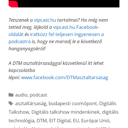
Tetszenek a
vipcast.hu
tartalmai? Ha még nem
tetted meg, lájkold a
vipcast.hu Facebook-
oldalát
és
iratkozz fel teljesen ingyenesen a
podcastra
is, hogy ne maradj le a következő
hanganyagokról!
A DTM asztaltársasággal közvetlenül itt lehet
kapcsolatba
lépni:
www.facebook.com/DTMasztaltarsasag
Kategória
audio
,
podcast
Címkék
asztaltársaság
,
budapesti csomópont
,
Digitális
Talkshow
,
Digitális talkshow mindenkinek
,
digitális
technológia
,
DTM
,
EIT Digital
,
EU
,
Európai Unió
,