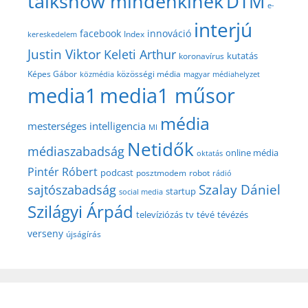
talkshow mindenkinek
DTM
e-
interjú
facebook
innováció
Index
kereskedelem
Justin Viktor
Keleti Arthur
kutatás
koronavírus
közösségi média
Képes Gábor
közmédia
magyar médiahelyzet
media1
media1 műsor
média
mesterséges intelligencia
MI
Netidők
médiaszabadság
online média
oktatás
Pintér Róbert
podcast
posztmodem
robot
rádió
Szalay Dániel
sajtószabadság
startup
social media
Szilágyi Árpád
televíziózás
tv
tévé
tévézés
verseny
újságírás