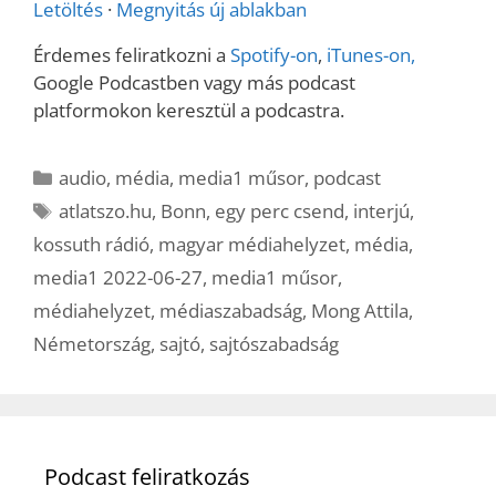
Letöltés
·
Megnyitás új ablakban
Érdemes feliratkozni a
Spotify-on
,
iTunes-on,
Google Podcastben vagy más podcast
platformokon keresztül a podcastra.
Kategória
audio
,
média
,
media1 műsor
,
podcast
Címkék
atlatszo.hu
,
Bonn
,
egy perc csend
,
interjú
,
kossuth rádió
,
magyar médiahelyzet
,
média
,
media1 2022-06-27
,
media1 műsor
,
médiahelyzet
,
médiaszabadság
,
Mong Attila
,
Németország
,
sajtó
,
sajtószabadság
Podcast feliratkozás