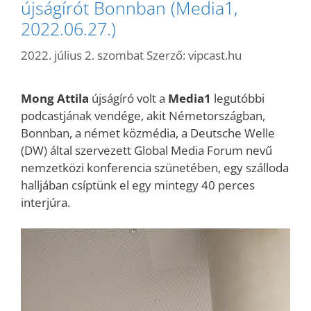
újságírót Bonnban (Media1,
2022.06.27.)
2022. július 2. szombat
Szerző:
vipcast.hu
Mong Attila
újságíró volt a
Media1
legutóbbi
podcastjának vendége, akit Németországban,
Bonnban, a német közmédia, a Deutsche Welle
(DW) által szervezett Global Media Forum nevű
nemzetközi konferencia szünetében, egy szálloda
halljában csíptünk el egy mintegy 40 perces
interjúra.