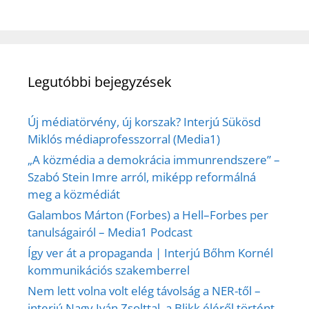
Legutóbbi bejegyzések
Új médiatörvény, új korszak? Interjú Sükösd
Miklós médiaprofesszorral (Media1)
„A közmédia a demokrácia immunrendszere” –
Szabó Stein Imre arról, miképp reformálná
meg a közmédiát
Galambos Márton (Forbes) a Hell–Forbes per
tanulságairól – Media1 Podcast
Így ver át a propaganda | Interjú Bőhm Kornél
kommunikációs szakemberrel
Nem lett volna volt elég távolság a NER-től –
interjú Nagy Iván Zsolttal, a Blikk éléről történt