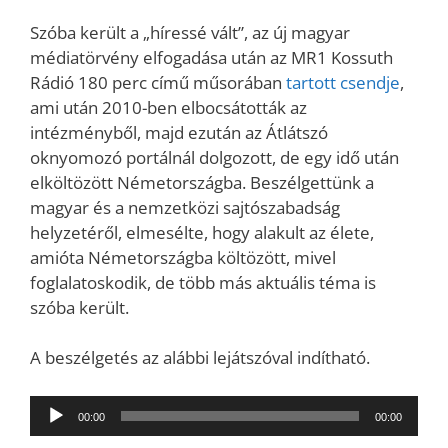
Szóba került a „híressé vált”, az új magyar
médiatörvény elfogadása után az MR1 Kossuth
Rádió 180 perc című műsorában
tartott csendje
,
ami után 2010-ben elbocsátották az
intézményből, majd ezután az Átlátszó
oknyomozó portálnál dolgozott, de egy idő után
elköltözött Németországba. Beszélgettünk a
magyar és a nemzetközi sajtószabadság
helyzetéről, elmesélte, hogy alakult az élete,
amióta Németországba költözött, mivel
foglalatoskodik, de több más aktuális téma is
szóba került.
A beszélgetés az alábbi lejátszóval indítható.
Audió
00:00
00:00
lejátszó