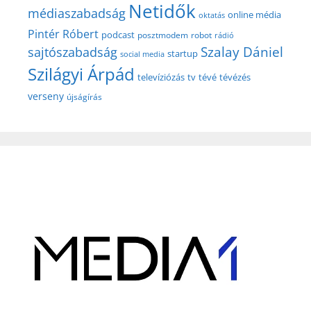
Netidők
médiaszabadság
online média
oktatás
Pintér Róbert
podcast
posztmodem
robot
rádió
Szalay Dániel
sajtószabadság
startup
social media
Szilágyi Árpád
televíziózás
tv
tévé
tévézés
verseny
újságírás