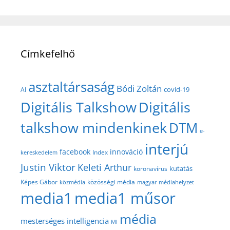
Címkefelhő
asztaltársaság
Bódi Zoltán
covid-19
AI
Digitális Talkshow
Digitális
talkshow mindenkinek
DTM
e-
interjú
facebook
innováció
Index
kereskedelem
Justin Viktor
Keleti Arthur
kutatás
koronavírus
közösségi média
Képes Gábor
közmédia
magyar médiahelyzet
media1
media1 műsor
média
mesterséges intelligencia
MI