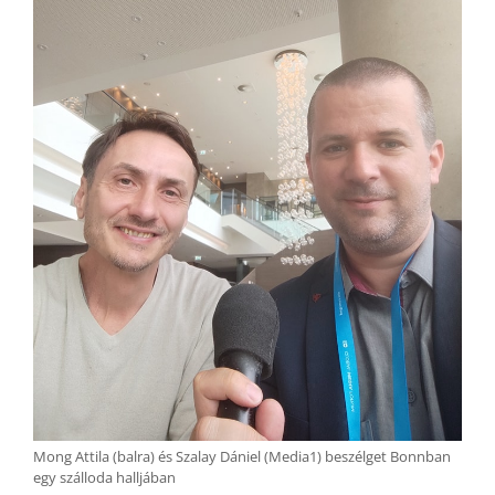
Mong Attila (balra) és Szalay Dániel (Media1) beszélget Bonnban
egy szálloda halljában