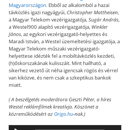
Magyarországon.
Ebből az alkalomból a hazai
távközlés igazi nagyágyúi,
Christopher Mattheisen
,
a Magyar Telekom vezérigazgatója,
Sugár András
,
a Westel900 alapító vezérigazgatója,
Winkler
János
, az egykori vezérigazgató-helyettes és
Maradi István, a Westel üzemeltetési igazgatója, a
Magyar Telekom műszaki vezérigazgató-
helyettese idézték fel a mobiltávközlés kezdeti,
(h)őskorszakának kulisszáit. Mint hallható, a
sikerhez vezető út néha igencsak rögös és vérrel
van kiközve, és nem csak a szkeptikus bankok
miatt.
( A beszélgetés moderátora Geszti Péter, a híres
Westel reklámfilmek kreatívja. Köszönet a
közreműködésért az
Origo.hu
-nak.)
Audió