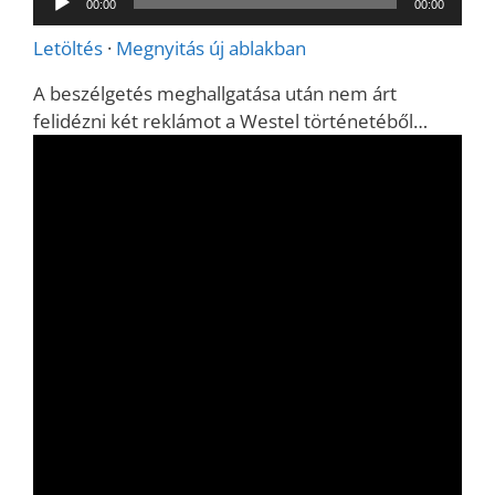
00:00
00:00
lejátszó
Letöltés
·
Megnyitás új ablakban
A beszélgetés meghallgatása után nem árt
felidézni két reklámot a Westel történetéből…