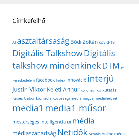
Címkefelhő
asztaltársaság
Bódi Zoltán
covid-19
AI
Digitális Talkshow
Digitális
talkshow mindenkinek
DTM
e-
interjú
facebook
innováció
Index
kereskedelem
Justin Viktor
Keleti Arthur
kutatás
koronavírus
közösségi média
Képes Gábor
közmédia
magyar médiahelyzet
media1
media1 műsor
média
mesterséges intelligencia
MI
Netidők
médiaszabadság
online média
oktatás