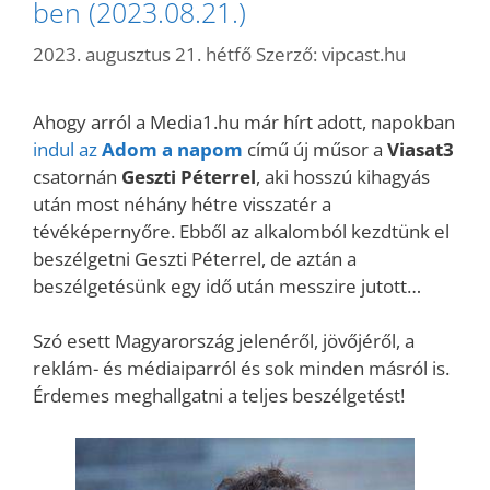
ben (2023.08.21.)
2023. augusztus 21. hétfő
Szerző:
vipcast.hu
Ahogy arról a Media1.hu már hírt adott, napokban
indul az
Adom a napom
című új műsor a
Viasat3
csatornán
Geszti Péterrel
, aki hosszú kihagyás
után most néhány hétre visszatér a
tévéképernyőre. Ebből az alkalomból kezdtünk el
beszélgetni Geszti Péterrel, de aztán a
beszélgetésünk egy idő után messzire jutott…
Szó esett Magyarország jelenéről, jövőjéről, a
reklám- és médiaiparról és sok minden másról is.
Érdemes meghallgatni a teljes beszélgetést!