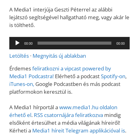
A Media1 interjúja Geszti Péterrel az alábbi
lejátszó segítségével hallgatható meg, vagy akár le
is tölthető.
Audió
00:00
00:00
lejátszó
Letöltés
·
Megnyitás új ablakban
Érdemes
feliratkozni a vipcast powered by
Media1 Podcastra!
Elérhető a podcast
Spotify-on
,
iTunes-on,
Google Podcastben és más podcast
platformokon keresztül is.
A Media1 hírportál a
www.media1.hu oldalon
érhető el
.
RSS csatornájára feliratkozva
mindig
elsőként értesülhet a média világának híreiről!
Kérheti a
Media1 híreit Telegram applikációval is
.