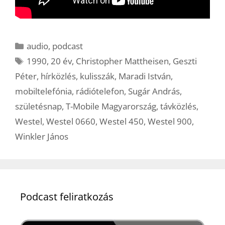
Kategória
audio
,
podcast
Címkék
1990
,
20 év
,
Christopher Mattheisen
,
Geszti
Péter
,
hírközlés
,
kulisszák
,
Maradi István
,
mobiltelefónia
,
rádiótelefon
,
Sugár András
,
születésnap
,
T-Mobile Magyarország
,
távközlés
,
Westel
,
Westel 0660
,
Westel 450
,
Westel 900
,
Winkler János
Podcast feliratkozás