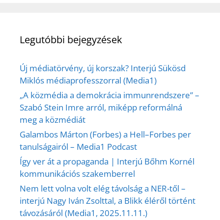
Legutóbbi bejegyzések
Új médiatörvény, új korszak? Interjú Sükösd
Miklós médiaprofesszorral (Media1)
„A közmédia a demokrácia immunrendszere” –
Szabó Stein Imre arról, miképp reformálná
meg a közmédiát
Galambos Márton (Forbes) a Hell–Forbes per
tanulságairól – Media1 Podcast
Így ver át a propaganda | Interjú Bőhm Kornél
kommunikációs szakemberrel
Nem lett volna volt elég távolság a NER-től –
interjú Nagy Iván Zsolttal, a Blikk éléről történt
távozásáról (Media1, 2025.11.11.)