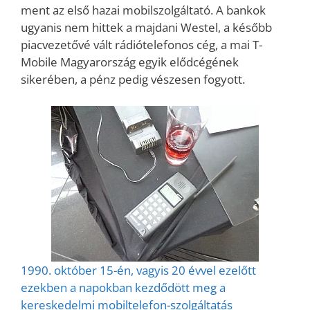
ment az első hazai mobilszolgáltató. A bankok
ugyanis nem hittek a majdani Westel, a később
piacvezetővé vált rádiótelefonos cég, a mai T-
Mobile Magyarország egyik elődcégének
sikerében, a pénz pedig vészesen fogyott.
1990. október 15-én, vagyis 20 évvel ezelőtt
ezekben a napokban kezdődött meg a
kereskedelmi mobiltelefon-szolgáltatás