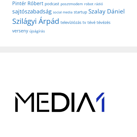
Pintér Róbert
podcast
posztmodem
robot
rádió
Szalay Dániel
sajtószabadság
startup
social media
Szilágyi Árpád
televíziózás
tv
tévé
tévézés
verseny
újságírás