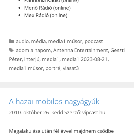
Pannónia Rádió (online)
Menő Rádió (online)
Mex Rádió (online)
Kategória
audio
,
média
,
media1 műsor
,
podcast
Címkék
adom a napom
,
Antenna Entertainment
,
Geszti
Péter
,
interjú
,
media1
,
media1 2023-08-21
,
media1 műsor
,
portré
,
viasat3
A hazai mobilos nagyágyúk
2010. október 26. kedd
Szerző:
vipcast.hu
Megalakulása után fél évvel majdnem csődbe