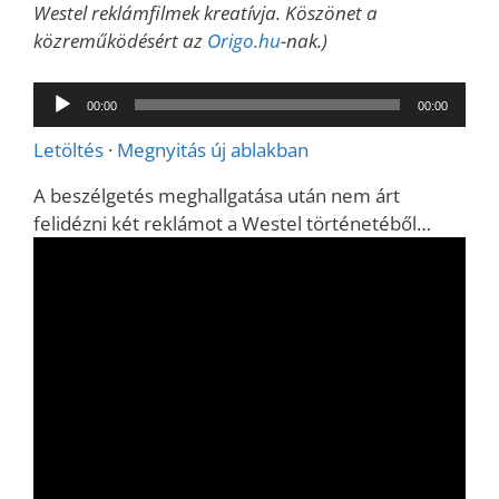
Westel reklámfilmek kreatívja. Köszönet a
közreműködésért az
Origo.hu
-nak.)
Audió
00:00
00:00
lejátszó
Letöltés
·
Megnyitás új ablakban
A beszélgetés meghallgatása után nem árt
felidézni két reklámot a Westel történetéből…