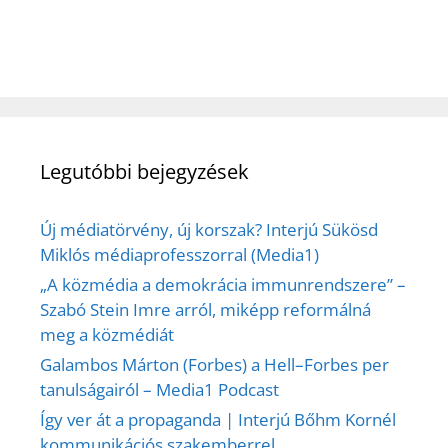
Legutóbbi bejegyzések
Új médiatörvény, új korszak? Interjú Sükösd
Miklós médiaprofesszorral (Media1)
„A közmédia a demokrácia immunrendszere” –
Szabó Stein Imre arról, miképp reformálná
meg a közmédiát
Galambos Márton (Forbes) a Hell–Forbes per
tanulságairól – Media1 Podcast
Így ver át a propaganda | Interjú Bőhm Kornél
kommunikációs szakemberrel