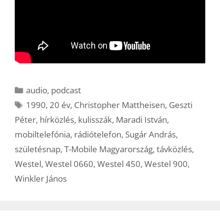
Kategória
audio
,
podcast
Címkék
1990
,
20 év
,
Christopher Mattheisen
,
Geszti
Péter
,
hírközlés
,
kulisszák
,
Maradi István
,
mobiltelefónia
,
rádiótelefon
,
Sugár András
,
születésnap
,
T-Mobile Magyarország
,
távközlés
,
Westel
,
Westel 0660
,
Westel 450
,
Westel 900
,
Winkler János