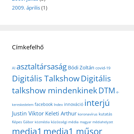
2009. április
(1)
Címkefelhő
asztaltársaság
Bódi Zoltán
covid-19
AI
Digitális Talkshow
Digitális
talkshow mindenkinek
DTM
e-
interjú
facebook
innováció
Index
kereskedelem
Justin Viktor
Keleti Arthur
kutatás
koronavírus
közösségi média
Képes Gábor
közmédia
magyar médiahelyzet
media1
media1 műsor