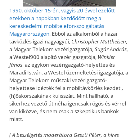
1990. október 15-én, vagyis 20 évvel ezelőtt
ezekben a napokban kezdődött meg a
kereskedelmi mobiltelefon-szolgáltatás
Magyarországon.
Ebből az alkalomból a hazai
távközlés igazi nagyágyúi,
Christopher Mattheisen
,
a Magyar Telekom vezérigazgatója,
Sugár András
,
a Westel900 alapító vezérigazgatója,
Winkler
János
, az egykori vezérigazgató-helyettes és
Maradi István, a Westel üzemeltetési igazgatója, a
Magyar Telekom műszaki vezérigazgató-
helyettese idézték fel a mobiltávközlés kezdeti,
(h)őskorszakának kulisszáit. Mint hallható, a
sikerhez vezető út néha igencsak rögös és vérrel
van kiközve, és nem csak a szkeptikus bankok
miatt.
( A beszélgetés moderátora Geszti Péter, a híres