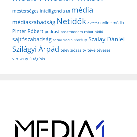
média
mesterséges intelligencia
MI
Netidők
médiaszabadság
online média
oktatás
Pintér Róbert
podcast
posztmodem
robot
rádió
Szalay Dániel
sajtószabadság
startup
social media
Szilágyi Árpád
televíziózás
tv
tévé
tévézés
verseny
újságírás