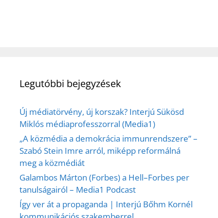
Legutóbbi bejegyzések
Új médiatörvény, új korszak? Interjú Sükösd
Miklós médiaprofesszorral (Media1)
„A közmédia a demokrácia immunrendszere” –
Szabó Stein Imre arról, miképp reformálná
meg a közmédiát
Galambos Márton (Forbes) a Hell–Forbes per
tanulságairól – Media1 Podcast
Így ver át a propaganda | Interjú Bőhm Kornél
kommunikációs szakemberrel