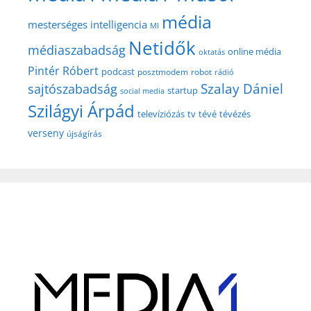
média
mesterséges intelligencia
MI
Netidők
médiaszabadság
online média
oktatás
Pintér Róbert
podcast
posztmodem
robot
rádió
Szalay Dániel
sajtószabadság
startup
social media
Szilágyi Árpád
televíziózás
tv
tévé
tévézés
verseny
újságírás