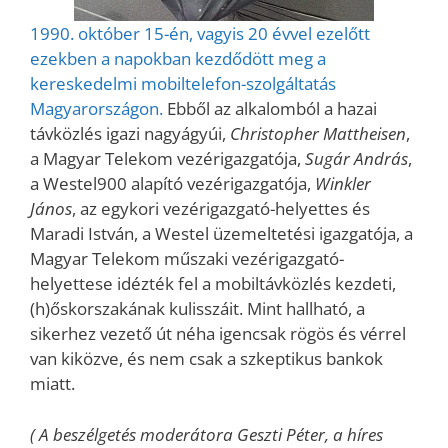
1990. október 15-én, vagyis 20 évvel ezelőtt
ezekben a napokban kezdődött meg a
kereskedelmi mobiltelefon-szolgáltatás
Magyarországon.
Ebből az alkalomból a hazai
távközlés igazi nagyágyúi,
Christopher Mattheisen
,
a Magyar Telekom vezérigazgatója,
Sugár András
,
a Westel900 alapító vezérigazgatója,
Winkler
János
, az egykori vezérigazgató-helyettes és
Maradi István, a Westel üzemeltetési igazgatója, a
Magyar Telekom műszaki vezérigazgató-
helyettese idézték fel a mobiltávközlés kezdeti,
(h)őskorszakának kulisszáit. Mint hallható, a
sikerhez vezető út néha igencsak rögös és vérrel
van kiközve, és nem csak a szkeptikus bankok
miatt.
( A beszélgetés moderátora Geszti Péter, a híres