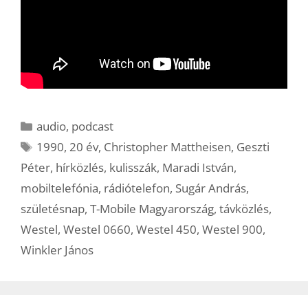
Kategória
audio
,
podcast
Címkék
1990
,
20 év
,
Christopher Mattheisen
,
Geszti
Péter
,
hírközlés
,
kulisszák
,
Maradi István
,
mobiltelefónia
,
rádiótelefon
,
Sugár András
,
születésnap
,
T-Mobile Magyarország
,
távközlés
,
Westel
,
Westel 0660
,
Westel 450
,
Westel 900
,
Winkler János