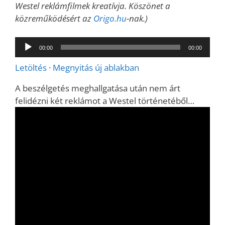
Westel reklámfilmek kreatívja. Köszönet a
közreműködésért az
Origo.hu
-nak.)
Audió
00:00
00:00
lejátszó
Letöltés
·
Megnyitás új ablakban
A beszélgetés meghallgatása után nem árt
felidézni két reklámot a Westel történetéből…