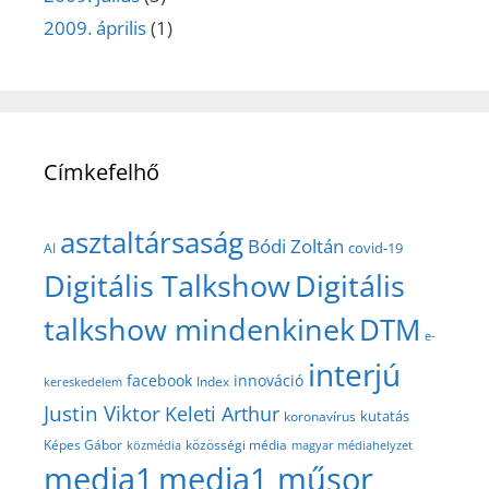
2009. április
(1)
Címkefelhő
asztaltársaság
Bódi Zoltán
covid-19
AI
Digitális Talkshow
Digitális
talkshow mindenkinek
DTM
e-
interjú
facebook
innováció
Index
kereskedelem
Justin Viktor
Keleti Arthur
kutatás
koronavírus
közösségi média
Képes Gábor
közmédia
magyar médiahelyzet
media1
media1 műsor