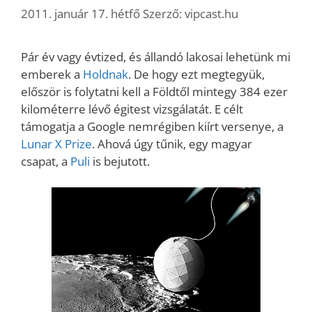
2011. január 17. hétfő
Szerző:
vipcast.hu
Pár év vagy évtized, és állandó lakosai lehetünk mi
emberek a
Holdnak
. De hogy ezt megtegyük,
először is folytatni kell a Földtől mintegy 384 ezer
kilométerre lévő égitest vizsgálatát. E célt
támogatja a Google nemrégiben kiírt versenye, a
Lunar X Prize
. Ahová úgy tűnik, egy magyar
csapat, a
Puli
is bejutott.