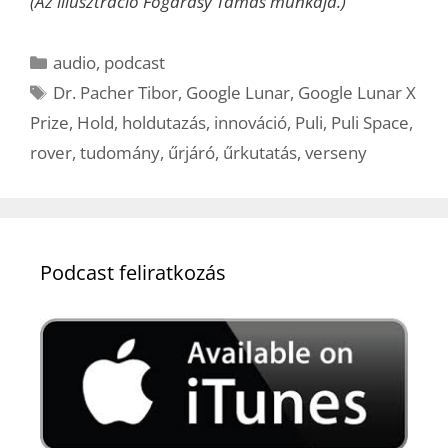
(Az illusztráció Fogarasy Tamás munkája.)
Kategória
audio
,
podcast
Címkék
Dr. Pacher Tibor
,
Google Lunar
,
Google Lunar X
Prize
,
Hold
,
holdutazás
,
innováció
,
Puli
,
Puli Space
,
rover
,
tudomány
,
űrjáró
,
űrkutatás
,
verseny
Podcast feliratkozás