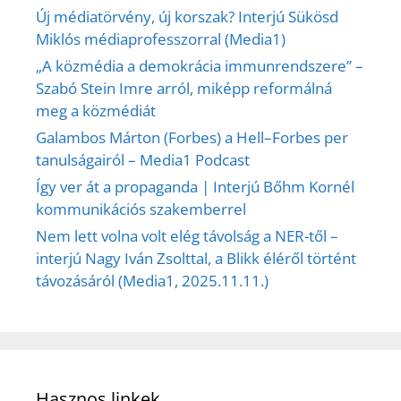
Új médiatörvény, új korszak? Interjú Sükösd
Miklós médiaprofesszorral (Media1)
„A közmédia a demokrácia immunrendszere” –
Szabó Stein Imre arról, miképp reformálná
meg a közmédiát
Galambos Márton (Forbes) a Hell–Forbes per
tanulságairól – Media1 Podcast
Így ver át a propaganda | Interjú Bőhm Kornél
kommunikációs szakemberrel
Nem lett volna volt elég távolság a NER-től –
interjú Nagy Iván Zsolttal, a Blikk éléről történt
távozásáról (Media1, 2025.11.11.)
Hasznos linkek