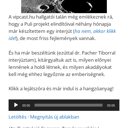
A vipcast.hu hallgatói talán még emlékeznek rá,
hogy a Puli projekt elindítóival néhány hónapja
már készítettem egy interjút (
ha nem, akkor klikk
ide
!
), de most friss fejlemények vannak.
És ha már beszéltünk (ezúttal dr. Pacher Tiborral
interjúztam), kitárgyaltuk azt is, milyen előnyei
lennének a holdi létnek, és milyen akadályokat
kell még ehhez legyőznie az emberiségnek.
Klikk a lejátszóra és már indul is a hangzóanyag!
Audió
00:00
00:00
lejátszó
Letöltés
·
Megnyitás új ablakban