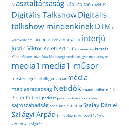
asztaltársaság
Bódi Zoltán
covid-19
AI
Digitális Talkshow
Digitális
talkshow mindenkinek
DTM
e-
interjú
facebook
innováció
Index
kereskedelem
Justin Viktor
Keleti Arthur
kutatás
koronavírus
közösségi média
Képes Gábor
közmédia
magyar médiahelyzet
media1
media1 műsor
média
mesterséges intelligencia
MI
Netidők
médiaszabadság
online média
oktatás
Pintér Róbert
podcast
posztmodem
robot
rádió
Szalay Dániel
sajtószabadság
startup
social media
Szilágyi Árpád
televíziózás
tv
tévé
tévézés
verseny
újságírás