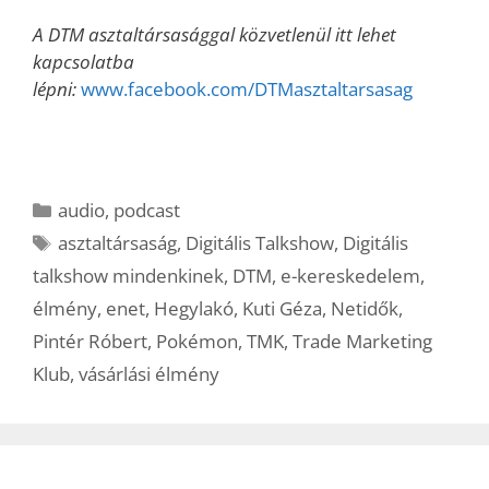
A DTM asztaltársasággal közvetlenül itt lehet
kapcsolatba
lépni:
www.facebook.com/DTMasztaltarsasag
Kategória
audio
,
podcast
Címkék
asztaltársaság
,
Digitális Talkshow
,
Digitális
talkshow mindenkinek
,
DTM
,
e-kereskedelem
,
élmény
,
enet
,
Hegylakó
,
Kuti Géza
,
Netidők
,
Pintér Róbert
,
Pokémon
,
TMK
,
Trade Marketing
Klub
,
vásárlási élmény