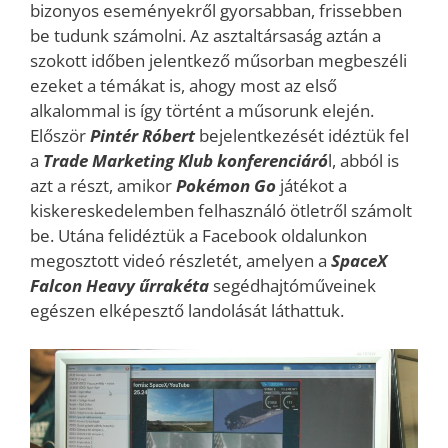
bizonyos eseményekről gyorsabban, frissebben
be tudunk számolni. Az asztaltársaság aztán a
szokott időben jelentkező műsorban megbeszéli
ezeket a témákat is, ahogy most az első
alkalommal is így történt a műsorunk elején.
Először
Pintér Róbert
bejelentkezését idéztük fel
a
Trade Marketing Klub konferenciáró
l, abból is
azt a részt, amikor
Pokémon
G
o
játékot a
kiskereskedelemben felhasználó ötletről számolt
be. Utána felidéztük a Facebook oldalunkon
megosztott videó részletét, amelyen a
SpaceX
Falcon Heavy űrrakéta
segédhajtóműveinek
egészen elképesztő landolását láthattuk.