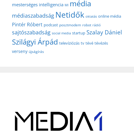
média
mesterséges intelligencia
MI
Netidők
médiaszabadság
online média
oktatás
Pintér Róbert
podcast
posztmodem
robot
rádió
Szalay Dániel
sajtószabadság
startup
social media
Szilágyi Árpád
televíziózás
tv
tévé
tévézés
verseny
újságírás