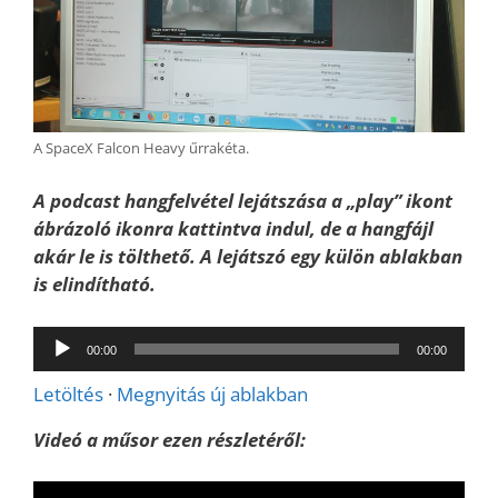
A SpaceX Falcon Heavy űrrakéta.
A podcast hangfelvétel lejátszása a „play” ikont
ábrázoló ikonra kattintva indul, de a hangfájl
akár le is tölthető. A lejátszó egy külön ablakban
is elindítható.
Audió
00:00
00:00
lejátszó
Letöltés
·
Megnyitás új ablakban
Videó a műsor ezen részletéről: