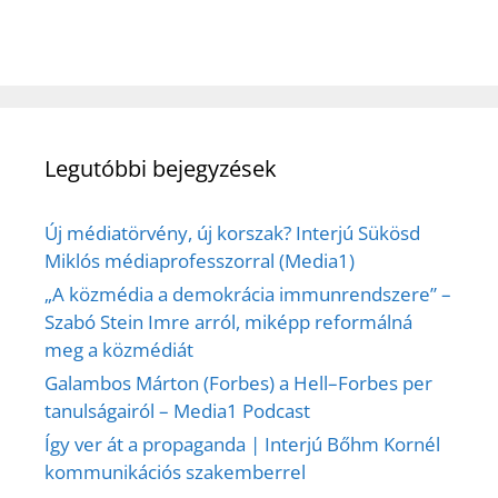
Legutóbbi bejegyzések
Új médiatörvény, új korszak? Interjú Sükösd
Miklós médiaprofesszorral (Media1)
„A közmédia a demokrácia immunrendszere” –
Szabó Stein Imre arról, miképp reformálná
meg a közmédiát
Galambos Márton (Forbes) a Hell–Forbes per
tanulságairól – Media1 Podcast
Így ver át a propaganda | Interjú Bőhm Kornél
kommunikációs szakemberrel