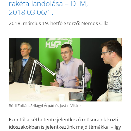
rakéta landolása – DTM,
2018.03.06/1.
2018. március 19. hétfő
Szerző:
Nemes Cilla
Bódi Zoltán, Szilágyi Árpád és Justin Viktor
Ezentúl a kéthetente jelentkező műsoraink közti
időszakokban is jelentkezünk majd témákkal – így