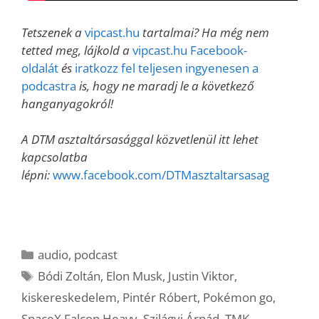
Tetszenek a
vipcast.hu
tartalmai? Ha még nem
tetted meg, lájkold a
vipcast.hu Facebook-
oldalát
és
iratkozz fel teljesen ingyenesen a
podcastra
is, hogy ne maradj le a következő
hanganyagokról!
A DTM asztaltársasággal közvetlenül itt lehet
kapcsolatba
lépni:
www.facebook.com/DTMasztaltarsasag
Kategória
audio
,
podcast
Címkék
Bódi Zoltán
,
Elon Musk
,
Justin Viktor
,
kiskereskedelem
,
Pintér Róbert
,
Pokémon go
,
SpaceX Falcon Heavy
,
Szilágyi Árpád
,
TMK