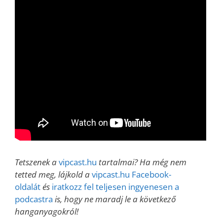
Tetszenek a
vipcast.hu
tartalmai? Ha még nem
tetted meg, lájkold a
vipcast.hu Facebook-
oldalát
és
iratkozz fel teljesen ingyenesen a
podcastra
is, hogy ne maradj le a következő
hanganyagokról!