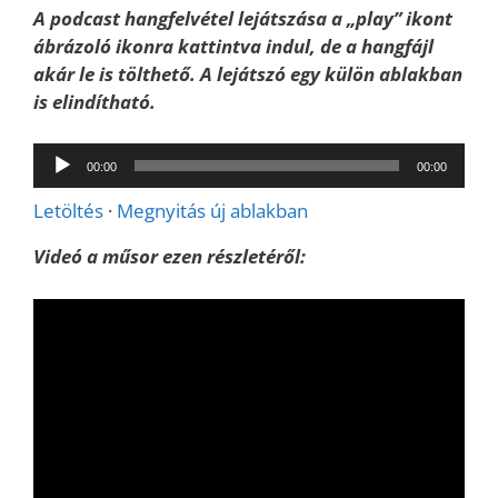
A podcast hangfelvétel lejátszása a „play” ikont
ábrázoló ikonra kattintva indul, de a hangfájl
akár le is tölthető. A lejátszó egy külön ablakban
is elindítható.
Audió
00:00
00:00
lejátszó
Letöltés
·
Megnyitás új ablakban
Videó a műsor ezen részletéről: