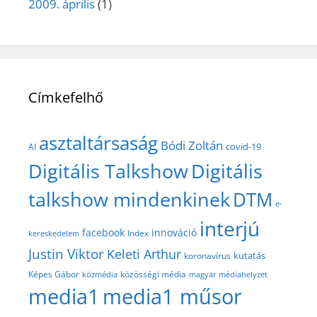
2009. április
(1)
Címkefelhő
asztaltársaság
Bódi Zoltán
covid-19
AI
Digitális Talkshow
Digitális
talkshow mindenkinek
DTM
e-
interjú
facebook
innováció
Index
kereskedelem
Justin Viktor
Keleti Arthur
kutatás
koronavírus
közösségi média
Képes Gábor
közmédia
magyar médiahelyzet
media1
media1 műsor