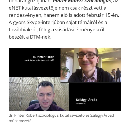
beharangozójában.
Pintér Róbert szociológus
, az
eNET kutatásvezetője nem csak részt vett a
rendezvényen, hanem elő is adott február 15-én.
A gyors Skype-interjúban saját témáiról és a
továbbiakról, főleg a vásárlási élményekről
beszélt a DTM-nek.
dr. Pintér Róbert szociológus, kutatásvezető és Szilágyi Árpád
műsorvezető