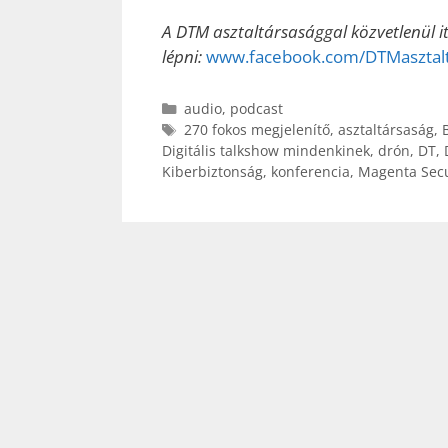
A DTM asztaltársasággal közvetlenül i
lépni:
www.facebook.com/DTMasztalt
Kategória
audio
,
podcast
Címkék
270 fokos megjelenítő
,
asztaltársaság
,
Digitális talkshow mindenkinek
,
drón
,
DT
,
Kiberbiztonság
,
konferencia
,
Magenta Secu