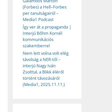
Galambos Márton
(Forbes) a Hell–Forbes
per tanulságairól –
Media1 Podcast
Így ver át a propaganda |
Interjú Bőhm Kornél
kommunikációs
szakemberrel
Nem lett volna volt elég
távolság a NER-től –
ez,
interjú Nagy Iván
Zsolttal, a Blikk éléről
éséhez
történt távozásáról
(Media1, 2025.11.11.)
et