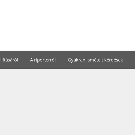
lításáról
A riporterről
Gyakran ismételt kérdések