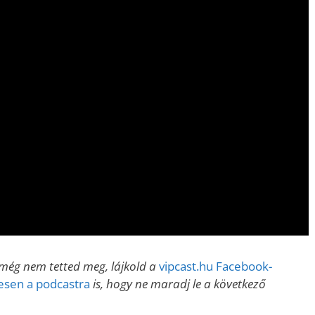
még nem tetted meg, lájkold a
vipcast.hu Facebook-
nesen a podcastra
is, hogy ne maradj le a következő