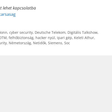
tt lehet kapcsolatba
arsasag
Bonn
,
cyber security
,
Deutsche Telekom
,
Digitális Talkshow
,
DTM
,
felhőbiztonság
,
hacker nyúl
,
ipari gép
,
Keleti Athur
,
rity
,
Németország
,
Netidők
,
Siemens
,
Soc