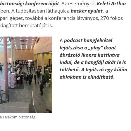
biztonsági
konferenciáját
. Az eseményről
Keleti Arthur
ben. A tudósításban láthatjuk a
hacker nyulat,
a
ari gépet, továbbá a konferencia látványos, 270 fokos
dagított bemutatóját is.
A podcast hangfelvétel
lejátszása a „play” ikont
ábrázoló ikonra kattintva
indul, de a hangfájl akár le is
tölthető. A lejátszó egy külön
ablakban is elindítható.
Audió
lejátszó
he Telekom biztonsági