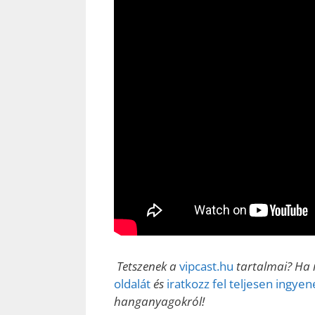
Tetszenek a
vipcast.hu
tartalmai? Ha 
oldalát
és
iratkozz fel teljesen ingye
hanganyagokról!