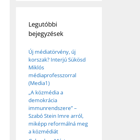
Legutóbbi
bejegyzések
Új médiatörvény, új
korszak? Interjú Sükösd
Miklós
médiaprofesszorral
(Media1)
„A közmédia a
demokrácia
immunrendszere” –
Szabó Stein Imre arról,
miképp reformálná meg
a közmédiát