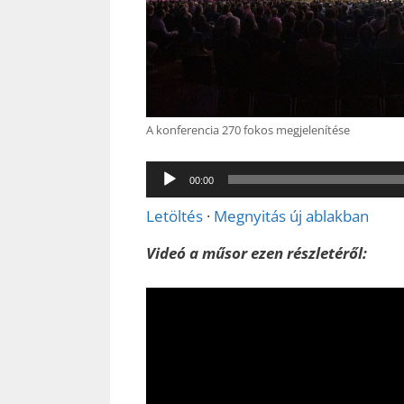
A konferencia 270 fokos megjelenítése
00:00
Letöltés
·
Megnyitás új ablakban
Videó a műsor ezen részletéről: