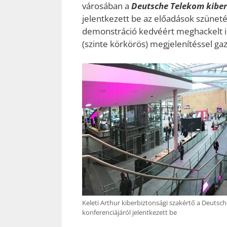
városában a
Deutsche Telekom kiber
jelentkezett be az előadások szüneté
demonstráció kedvéért meghackelt ip
(szinte körkörös) megjelenítéssel gaz
Keleti Arthur kiberbiztonsági szakértő a Deutsc
konferenciájáról jelentkezett be