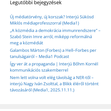
Legutóbbi bejegyzések
Új médiatörvény, új korszak? Interjú Sükösd
Miklós médiaprofesszorral (Media1)
„A közmédia a demokrácia immunrendszere” –
Szabó Stein Imre arról, miképp reformálná
meg a közmédiát
Galambos Márton (Forbes) a Hell–Forbes per
tanulságairól – Media1 Podcast
Így ver át a propaganda | Interjú Bőhm Kornél
kommunikációs szakemberrel
Nem lett volna volt elég távolság a NER-től –
interjú Nagy Iván Zsolttal, a Blikk éléről történt
távozásáról (Media1, 2025.11.11.)