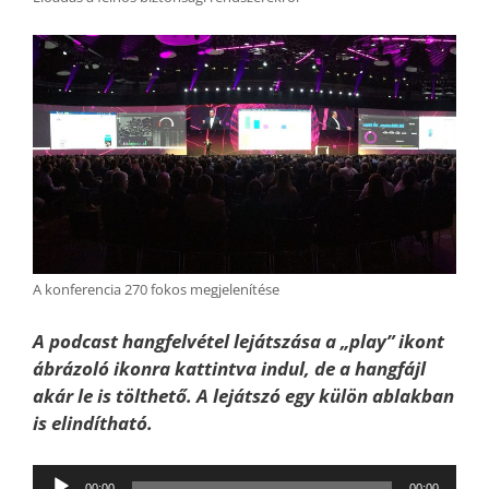
A konferencia 270 fokos megjelenítése
A podcast hangfelvétel lejátszása a „play” ikont
ábrázoló ikonra kattintva indul, de a hangfájl
akár le is tölthető. A lejátszó egy külön ablakban
is elindítható.
Audió
00:00
00:00