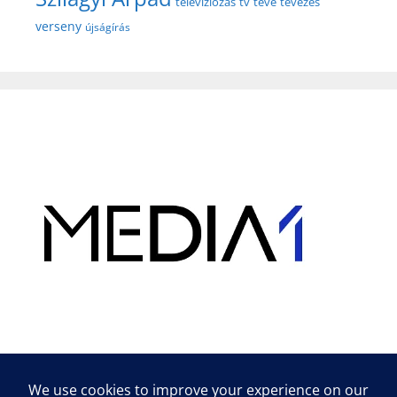
televíziózás
tv
tévé
tévézés
verseny
újságírás
Hirdetés