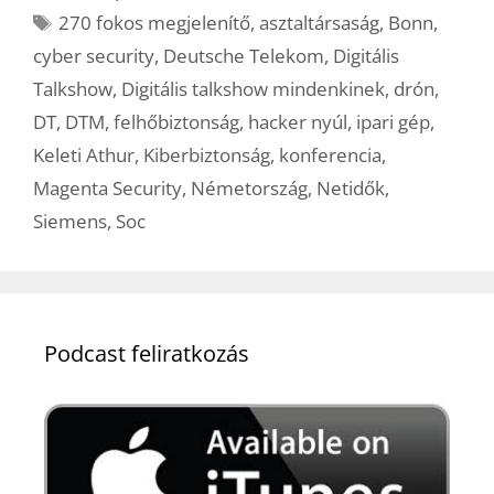
Címkék
270 fokos megjelenítő
,
asztaltársaság
,
Bonn
,
cyber security
,
Deutsche Telekom
,
Digitális
Talkshow
,
Digitális talkshow mindenkinek
,
drón
,
DT
,
DTM
,
felhőbiztonság
,
hacker nyúl
,
ipari gép
,
Keleti Athur
,
Kiberbiztonság
,
konferencia
,
Magenta Security
,
Németország
,
Netidők
,
Siemens
,
Soc
Podcast feliratkozás