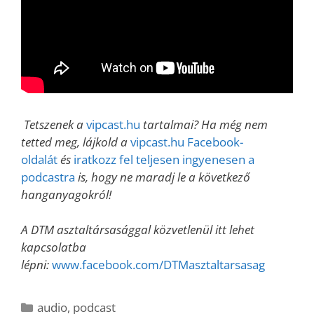
Tetszenek a
vipcast.hu
tartalmai? Ha még nem
tetted meg, lájkold a
vipcast.hu Facebook-
oldalát
és
iratkozz fel teljesen ingyenesen a
podcastra
is, hogy ne maradj le a következő
hanganyagokról!
A DTM asztaltársasággal közvetlenül itt lehet
kapcsolatba
lépni:
www.facebook.com/DTMasztaltarsasag
Kategória
audio
,
podcast