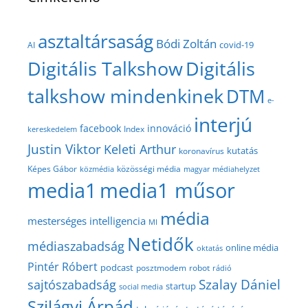
asztaltársaság
Bódi Zoltán
covid-19
AI
Digitális Talkshow
Digitális
talkshow mindenkinek
DTM
e-
interjú
facebook
innováció
Index
kereskedelem
Justin Viktor
Keleti Arthur
kutatás
koronavírus
közösségi média
Képes Gábor
közmédia
magyar médiahelyzet
media1
media1 műsor
média
mesterséges intelligencia
MI
Netidők
médiaszabadság
online média
oktatás
Pintér Róbert
podcast
posztmodem
robot
rádió
Szalay Dániel
sajtószabadság
startup
social media
Szilágyi Árpád