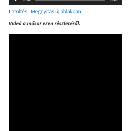
lejátszó
Letöltés
·
Megnyitás új ablakban
Videó a műsor ezen részletéről: