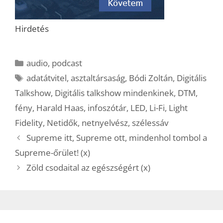
Hirdetés
Kategória
audio
,
podcast
Címkék
adatátvitel
,
asztaltársaság
,
Bódi Zoltán
,
Digitális
Talkshow
,
Digitális talkshow mindenkinek
,
DTM
,
fény
,
Harald Haas
,
infoszótár
,
LED
,
Li-Fi
,
Light
Fidelity
,
Netidők
,
netnyelvész
,
szélessáv
Supreme itt, Supreme ott, mindenhol tombol a
Supreme-őrület! (x)
Zöld csodaital az egészségért (x)