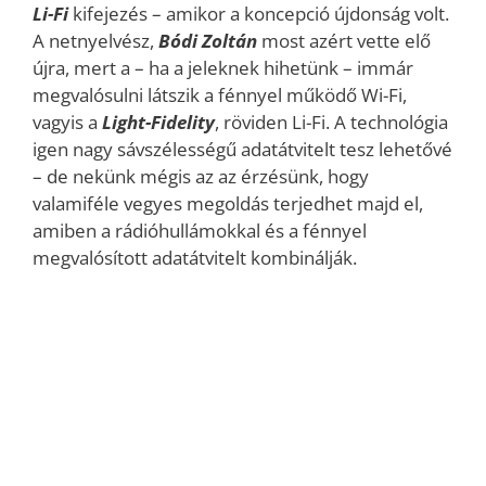
Li-Fi
kifejezés – amikor a koncepció újdonság volt.
A netnyelvész,
Bódi Zoltán
most azért vette elő
újra, mert a – ha a jeleknek hihetünk – immár
megvalósulni látszik a fénnyel működő Wi-Fi,
vagyis a
Light-
Fidelity
, röviden Li-Fi. A technológia
igen nagy sávszélességű adatátvitelt tesz lehetővé
– de nekünk mégis az az érzésünk, hogy
valamiféle vegyes megoldás terjedhet majd el,
amiben a rádióhullámokkal és a fénnyel
megvalósított adatátvitelt kombinálják.