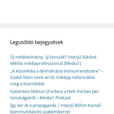
Legutóbbi bejegyzések
Új médiatörvény, új korszak? Interjú Sükösd
Miklós médiaprofesszorral (Media1)
„A közmédia a demokrácia immunrendszere” –
Szabó Stein Imre arról, miképp reformálná
meg a közmédiát
Galambos Márton (Forbes) a Hell–Forbes per
tanulságairól – Media1 Podcast
Így ver át a propaganda | Interjú Bőhm Kornél
kommunikációs szakemberrel