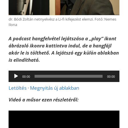
dr. Bódi Zoltán netnyelvész a Li-fi kifejezést elemzi. Fotó: Nemes
Ilona
A podcast hangfelvétel lejátszása a „play” ikont
ábrázoló ikonra kattintva indul, de a hangfájl
akár le is tölthető. A lejátszó egy külön ablakban
is elindítható.
Audió
00:00
00:00
lejátszó
Letöltés
·
Megnyitás új ablakban
Videó a műsor ezen részletéről: