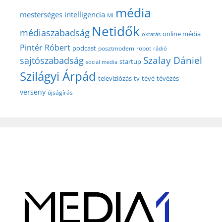
média
mesterséges intelligencia
MI
Netidők
médiaszabadság
online média
oktatás
Pintér Róbert
podcast
posztmodem
robot
rádió
Szalay Dániel
sajtószabadság
startup
social media
Szilágyi Árpád
televíziózás
tv
tévé
tévézés
verseny
újságírás