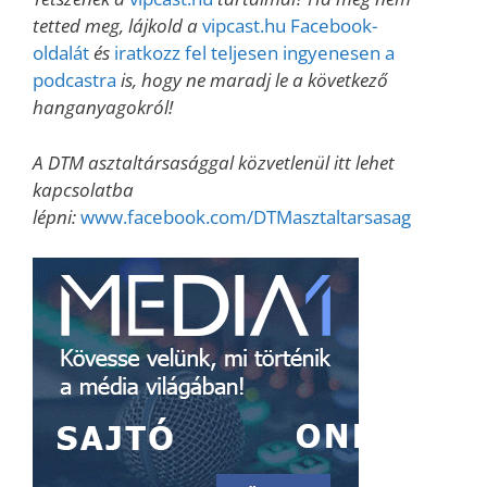
tetted meg, lájkold a
vipcast.hu Facebook-
oldalát
és
iratkozz fel teljesen ingyenesen a
podcastra
is, hogy ne maradj le a következő
hanganyagokról!
A DTM asztaltársasággal közvetlenül itt lehet
kapcsolatba
lépni:
www.facebook.com/DTMasztaltarsasag