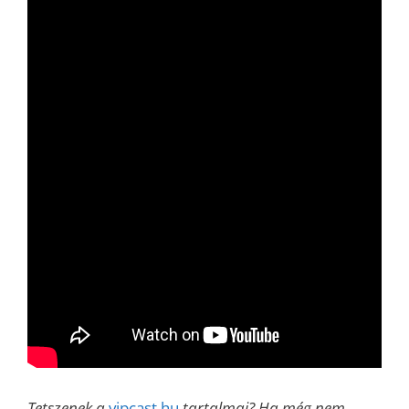
Tetszenek a
vipcast.hu
tartalmai? Ha még nem