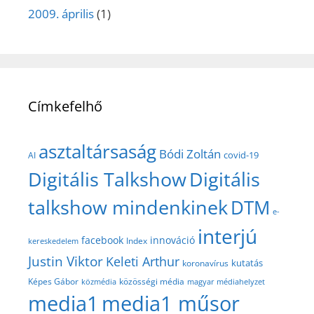
2009. április
(1)
Címkefelhő
asztaltársaság
Bódi Zoltán
covid-19
AI
Digitális Talkshow
Digitális
talkshow mindenkinek
DTM
e-
interjú
facebook
innováció
Index
kereskedelem
Justin Viktor
Keleti Arthur
kutatás
koronavírus
közösségi média
Képes Gábor
közmédia
magyar médiahelyzet
media1
media1 műsor