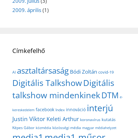
2009. július
(3)
2009. április
(1)
Címkefelhő
asztaltársaság
Bódi Zoltán
covid-19
AI
Digitális Talkshow
Digitális
talkshow mindenkinek
DTM
e-
interjú
facebook
innováció
Index
kereskedelem
Justin Viktor
Keleti Arthur
kutatás
koronavírus
közösségi média
Képes Gábor
közmédia
magyar médiahelyzet
media1
media1 műsor