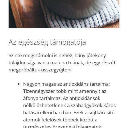
Az egészség támogatója
Szinte megszámolni is nehéz, hány jótékony
tulajdonsága van a matcha teának, de egy részét
megpróbáltuk összegyűjteni.
Nagyon magas az antioxidáns tartalma:
Tizennégyszer több mint amennyit az
áfonya tartalmaz. Az antioxidánsok
nélkülözhetetlenek a szabadgyökök káros
hatásai elleni harcban. Ezek a sejtkárosító
atomok felelősek többek között a
természetes öregedési folyamatok