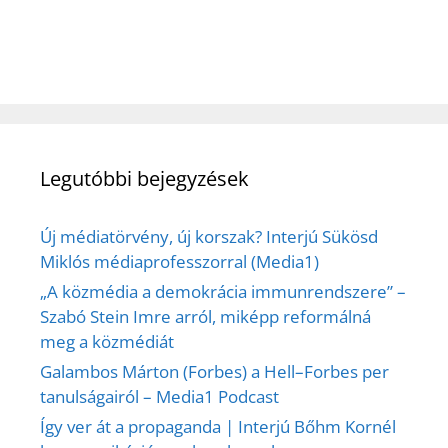
Legutóbbi bejegyzések
Új médiatörvény, új korszak? Interjú Sükösd
Miklós médiaprofesszorral (Media1)
„A közmédia a demokrácia immunrendszere” –
Szabó Stein Imre arról, miképp reformálná
meg a közmédiát
Galambos Márton (Forbes) a Hell–Forbes per
tanulságairól – Media1 Podcast
Így ver át a propaganda | Interjú Bőhm Kornél