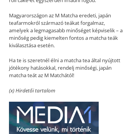
roll cake-et egyszerűen imádni fogod.
Magyarországon az M Matcha eredeti, japán
teafarmokról származó teákat forgalmaz,
amelyek a legmagasabb minőséget képviselik – a
minőség pedig kiemelten fontos a matcha teák
kiválasztása esetén.
Ha te is szeretnél élni a matcha tea által nyújtott
jótékony hatásokkal, rendelj minőségi, japán
matcha teát az M Matchától!
(x) Hirdetői tartalom