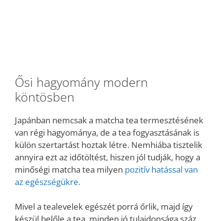
Ősi hagyomány modern
köntösben
Japánban nemcsak a matcha tea termesztésének
van régi hagyománya, de a tea fogyasztásának is
külön szertartást hoztak létre. Nemhiába tisztelik
annyira ezt az időtöltést, hiszen jól tudják, hogy a
minőségi matcha tea milyen
pozitív hatással van
az egészségükre.
Mivel a tealevelek egészét porrá őrlik, majd így
készül belőle a tea, minden jó tulajdonsága száz