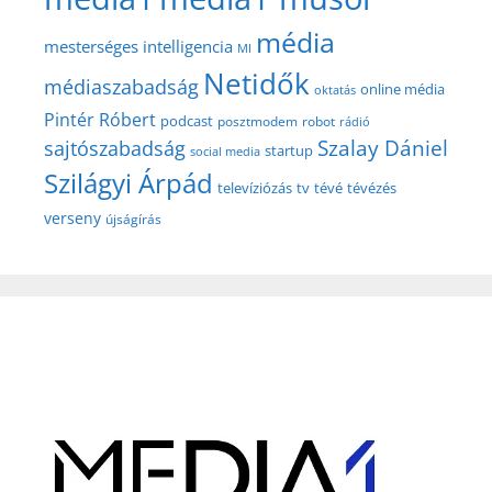
média
mesterséges intelligencia
MI
Netidők
médiaszabadság
online média
oktatás
Pintér Róbert
podcast
posztmodem
robot
rádió
Szalay Dániel
sajtószabadság
startup
social media
Szilágyi Árpád
televíziózás
tv
tévé
tévézés
verseny
újságírás