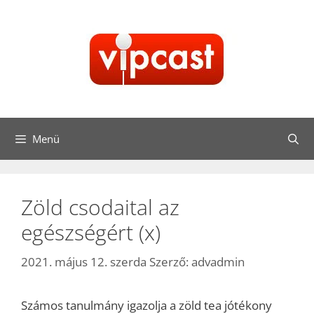
Kilépés
a
tartalomba
Menü
Zöld csodaital az
egészségért (x)
2021. május 12. szerda
Szerző:
advadmin
Számos tanulmány igazolja a zöld tea jótékony