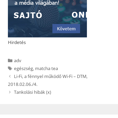
Hirdetés
Kategória
adv
Címkék
egészség
,
matcha tea
Li-Fi, a fénnyel működő Wi-Fi – DTM,
2018.02.06./4.
Tankolási hibák (x)