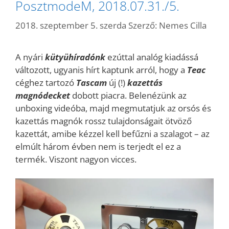
PosztmodeM, 2018.07.31./5.
2018. szeptember 5. szerda
Szerző:
Nemes Cilla
A nyári
kütyühíradónk
ezúttal analóg kiadássá
változott, ugyanis hírt kaptunk arról, hogy a
Teac
céghez tartozó
Tascam
új (!)
kazettás
magnódecket
dobott piacra. Belenézünk az
unboxing videóba, majd megmutatjuk az orsós és
kazettás magnók rossz tulajdonságait ötvöző
kazettát, amibe kézzel kell befűzni a szalagot – az
elmúlt három évben nem is terjedt el ez a
termék. Viszont nagyon vicces.