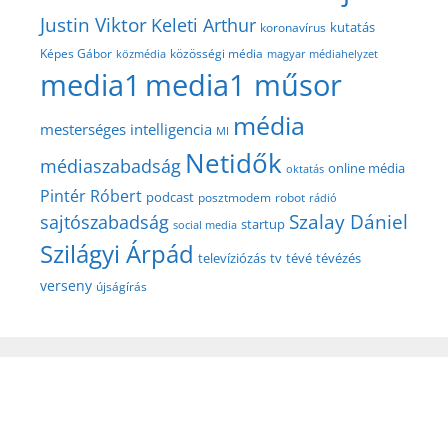
Justin Viktor
Keleti Arthur
kutatás
koronavírus
közösségi média
Képes Gábor
közmédia
magyar médiahelyzet
media1
media1 műsor
média
mesterséges intelligencia
MI
Netidők
médiaszabadság
online média
oktatás
Pintér Róbert
podcast
posztmodem
robot
rádió
Szalay Dániel
sajtószabadság
startup
social media
Szilágyi Árpád
televíziózás
tv
tévé
tévézés
verseny
újságírás