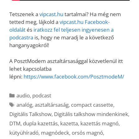
Tetszenek a
vipcast.hu
tartalmai? Ha még nem
tetted meg, lájkold a
vipcast.h
u Facebook-
oldalát
és
iratkozz fel teljesen ingyenesen a
podcastra
is, hogy ne maradj le a következő
hanganyagokról!
A PosztModem asztaltársasággal közvetlenül itt
lehet kapcsolatba
lépni:
https://www.facebook.com/PosztmodeM/
Kategória
audio
,
podcast
Címkék
analóg
,
asztaltársaság
,
compact cassette
,
Digitális Talkshow
,
Digitális talkshow mindenkinek
,
DTM
,
dupla kazettás
,
kazetta
,
kazettás magnó
,
kütyühíradó
,
magnódeck
,
orsós magnó
,