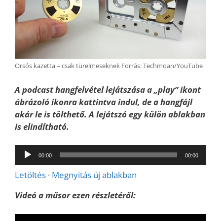
Orsós kazetta – csak türelmeseknek Forrás: Techmoan/YouTube
A podcast hangfelvétel lejátszása a „play” ikont
ábrázoló ikonra kattintva indul, de a hangfájl
akár le is tölthető. A lejátszó egy külön
ablakban
is elindítható.
Audió
00:00
00:00
lejátszó
Letöltés
·
Megnyitás új ablakban
Videó a műsor ezen részletéről: