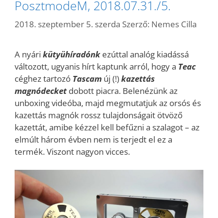
PosztmodeM, 2018.07.31./5.
2018. szeptember 5. szerda
Szerző:
Nemes Cilla
A nyári
kütyühíradónk
ezúttal analóg kiadássá
változott, ugyanis hírt kaptunk arról, hogy a
Teac
céghez tartozó
Tascam
új (!)
kazettás
magnódecket
dobott piacra. Belenézünk az
unboxing videóba, majd megmutatjuk az orsós és
kazettás magnók rossz tulajdonságait ötvöző
kazettát, amibe kézzel kell befűzni a szalagot – az
elmúlt három évben nem is terjedt el ez a
termék. Viszont nagyon vicces.