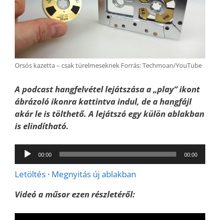
Orsós kazetta – csak türelmeseknek Forrás: Techmoan/YouTube
A podcast hangfelvétel lejátszása a „play” ikont
ábrázoló ikonra kattintva indul, de a hangfájl
akár le is tölthető. A lejátszó egy külön
ablakban
is elindítható.
Audió
00:00
00:00
lejátszó
Letöltés
·
Megnyitás új ablakban
Videó a műsor ezen részletéről: