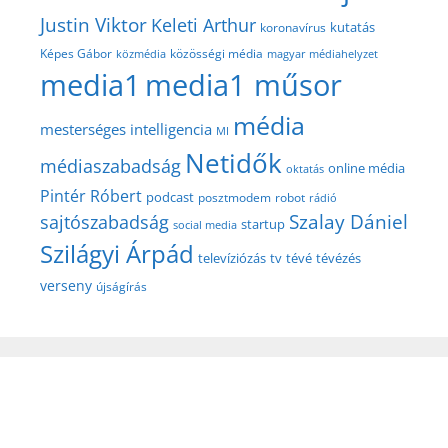
Justin Viktor
Keleti Arthur
kutatás
koronavírus
közösségi média
Képes Gábor
közmédia
magyar médiahelyzet
media1
media1 műsor
média
mesterséges intelligencia
MI
Netidők
médiaszabadság
online média
oktatás
Pintér Róbert
podcast
posztmodem
robot
rádió
Szalay Dániel
sajtószabadság
startup
social media
Szilágyi Árpád
televíziózás
tv
tévé
tévézés
verseny
újságírás