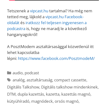
Tetszenek a
vipcast.hu
tartalmai? Ha még nem
tetted meg, lájkold a
vipcast.h
u Facebook-
oldalát
és
iratkozz fel teljesen ingyenesen a
podcastra
is, hogy ne maradj le a következő
hanganyagokról!
A PosztModem asztaltársasággal közvetlenül itt
lehet kapcsolatba
lépni:
https://www.facebook.com/PosztmodeM/
Kategória
audio
,
podcast
Címkék
analóg
,
asztaltársaság
,
compact cassette
,
Digitális Talkshow
,
Digitális talkshow mindenkinek
,
DTM
,
dupla kazettás
,
kazetta
,
kazettás magnó
,
kütyühíradó
,
magnódeck
,
orsós magnó
,