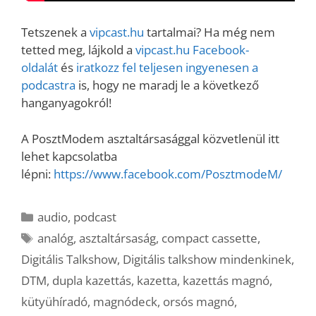
Tetszenek a
vipcast.hu
tartalmai? Ha még nem
tetted meg, lájkold a
vipcast.h
u Facebook-
oldalát
és
iratkozz fel teljesen ingyenesen a
podcastra
is, hogy ne maradj le a következő
hanganyagokról!
A PosztModem asztaltársasággal közvetlenül itt
lehet kapcsolatba
lépni:
https://www.facebook.com/PosztmodeM/
Kategória
audio
,
podcast
Címkék
analóg
,
asztaltársaság
,
compact cassette
,
Digitális Talkshow
,
Digitális talkshow mindenkinek
,
DTM
,
dupla kazettás
,
kazetta
,
kazettás magnó
,
kütyühíradó
,
magnódeck
,
orsós magnó
,