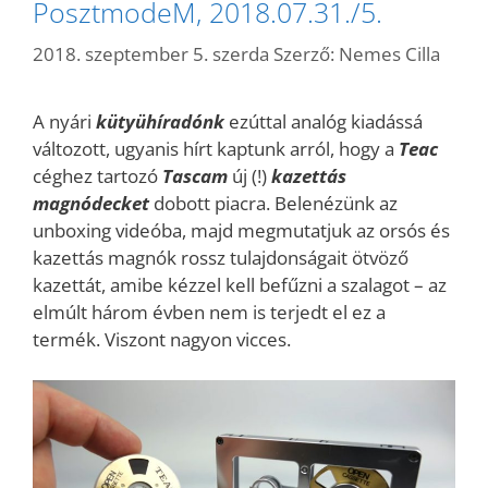
PosztmodeM, 2018.07.31./5.
2018. szeptember 5. szerda
Szerző:
Nemes Cilla
A nyári
kütyühíradónk
ezúttal analóg kiadássá
változott, ugyanis hírt kaptunk arról, hogy a
Teac
céghez tartozó
Tascam
új (!)
kazettás
magnódecket
dobott piacra. Belenézünk az
unboxing videóba, majd megmutatjuk az orsós és
kazettás magnók rossz tulajdonságait ötvöző
kazettát, amibe kézzel kell befűzni a szalagot – az
elmúlt három évben nem is terjedt el ez a
termék. Viszont nagyon vicces.