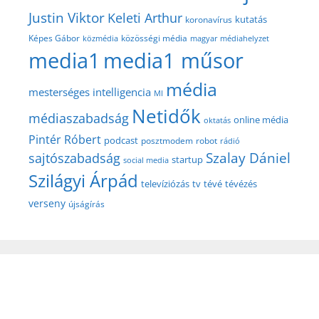
Justin Viktor
Keleti Arthur
kutatás
koronavírus
közösségi média
Képes Gábor
közmédia
magyar médiahelyzet
media1
media1 műsor
média
mesterséges intelligencia
MI
Netidők
médiaszabadság
online média
oktatás
Pintér Róbert
podcast
posztmodem
robot
rádió
Szalay Dániel
sajtószabadság
startup
social media
Szilágyi Árpád
televíziózás
tv
tévé
tévézés
verseny
újságírás