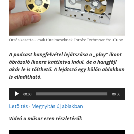
Orsós kazetta – csak türelmeseknek Forrás: Techmoan/YouTube
A podcast hangfelvétel lejátszása a „play” ikont
ábrázoló ikonra kattintva indul, de a hangfájl
akár le is tölthető. A lejátszó egy külön
ablakban
is elindítható.
Audió
00:00
00:00
lejátszó
Letöltés
·
Megnyitás új ablakban
Videó a műsor ezen részletéről: