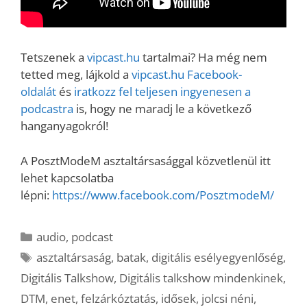
Tetszenek a
vipcast.hu
tartalmai? Ha még nem
tetted meg, lájkold a
vipcast.
hu Facebook-
oldalát
és
iratkozz fel teljesen ingyenesen a
podcastra
is, hogy ne maradj le a következő
hanganyagokról!
A PosztModeM asztaltársasággal közvetlenül itt
lehet kapcsolatba
lépni:
https://www.facebook.com/PosztmodeM/
Kategória
audio
,
podcast
Címkék
asztaltársaság
,
batak
,
digitális esélyegyenlőség
,
Digitális Talkshow
,
Digitális talkshow mindenkinek
,
DTM
,
enet
,
felzárkóztatás
,
idősek
,
jolcsi néni
,