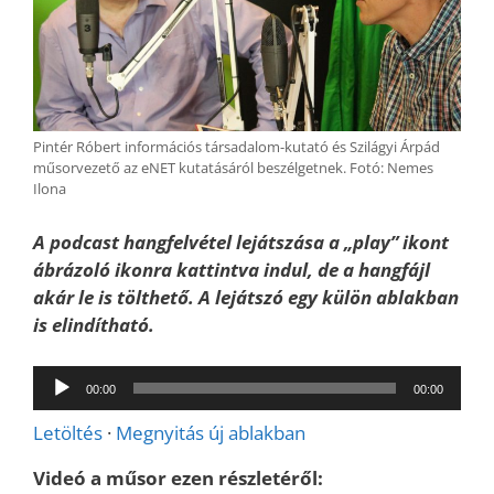
Pintér Róbert információs társadalom-kutató és Szilágyi Árpád
műsorvezető az eNET kutatásáról beszélgetnek. Fotó: Nemes
Ilona
A podcast hangfelvétel lejátszása a „play” ikont
ábrázoló ikonra kattintva indul, de a hangfájl
akár le is tölthető. A lejátszó egy külön ablakban
is elindítható.
Audió
00:00
00:00
lejátszó
Letöltés
·
Megnyitás új ablakban
Videó a műsor ezen részletéről: