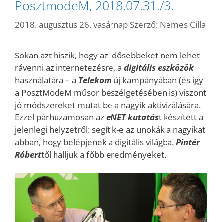
PosztmodeM, 2018.07.31./3.
2018. augusztus 26. vasárnap
Szerző:
Nemes Cilla
Sokan azt hiszik, hogy az idősebbeket nem lehet
rávenni az internetezésre, a
digitális eszközök
használatára – a
Telekom
új kampányában (és így
a PosztModeM műsor beszélgetésében is) viszont
jó módszereket mutat be a nagyik aktivizálására.
Ezzel párhuzamosan az
eNET kutatás
t készített a
jelenlegi helyzetről: segítik-e az unokák a nagyikat
abban, hogy belépjenek a digitális világba.
Pintér
Róbert
től halljuk a főbb eredményeket.