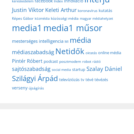
facebook
innováció
Index
kereskedelem
Justin Viktor
Keleti Arthur
kutatás
koronavírus
közösségi média
Képes Gábor
közmédia
magyar médiahelyzet
media1
media1 műsor
média
mesterséges intelligencia
MI
Netidők
médiaszabadság
online média
oktatás
Pintér Róbert
podcast
posztmodem
robot
rádió
Szalay Dániel
sajtószabadság
startup
social media
Szilágyi Árpád
televíziózás
tv
tévé
tévézés
verseny
újságírás