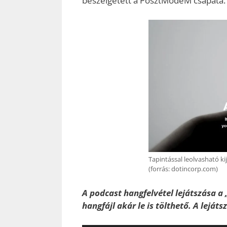
beszélgetett a PosztModeM csapata.
Tapintással leolvasható ki
(forrás: dotincorp.com)
A podcast hangfelvétel lejátszása a 
hangfájl akár le is tölthető. A leját