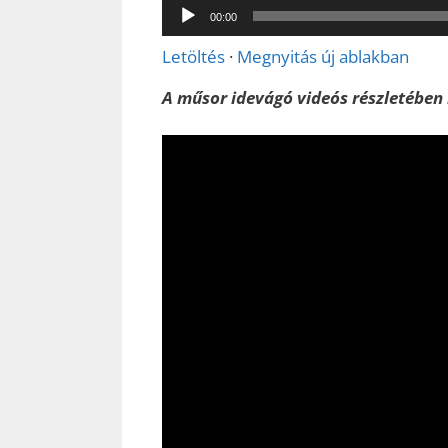
Audió
00:00
lejátszó
Letöltés
·
Megnyitás új ablakban
A műsor idevágó videós részletében