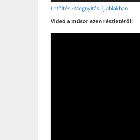
lejátszó
Letöltés
·
Megnyitás új ablakban
Videó a műsor ezen részletéről: