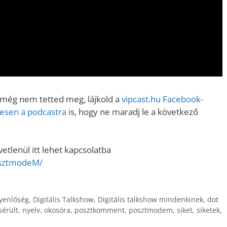
 még nem tetted meg, lájkold a
vipcast.h
u Facebook-
enesen a podcastra
is, hogy ne maradj le a következő
tlenül itt lehet kapcsolatba
osztmodeM/
gyenlőség
,
Digitális Talkshow
,
Digitális talkshow mindenkinek
,
dot
sérült
,
nyelv
,
okosóra
,
posztkomment
,
posztmodem
,
siket
,
siketek
,