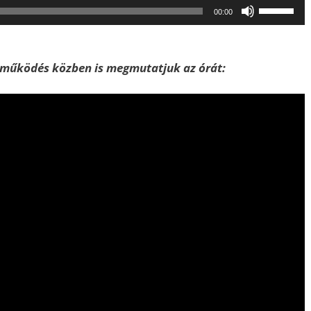
A
00:00
hangerő
növeléséh
illetőleg
 működés közben is megmutatjuk az órát:
csökkent
a
Fel/Le
billentyűk
kell
használni.