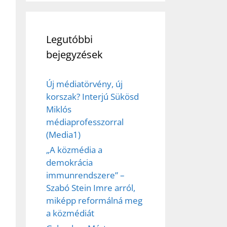
ez,
Legutóbbi
bejegyzések
éséhez
Új médiatörvény, új
et
korszak? Interjú Sükösd
Miklós
médiaprofesszorral
(Media1)
„A közmédia a
demokrácia
immunrendszere” –
Szabó Stein Imre arról,
miképp reformálná meg
a közmédiát