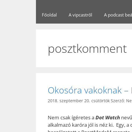
Főoldal
A vipcastről
A podcast beál
posztkomment
Okosóra vakoknak – 
2018. szeptember 20. csütörtök
Szerző:
Ne
Nem csak ígéretes a
Dot Watch
nevű
alkalmazó karóra jól is néz ki. Egy, 