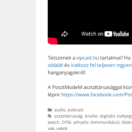
Tetszenek a
vipcast.hu
tartalmai? Ha
oldalát
és
iratkozz fel teljesen ingy
hanganyagokról!
A PosztModeM asztaltársasággal közve
lépni:
https://www.facebook.com/P
Kategória
audio
,
podcast
Címkék
asztaltársaság
,
braille
,
digitális esélye
watch
,
DTM
,
jelnyelv
,
kommunikáció
,
látás
vak
,
vakok