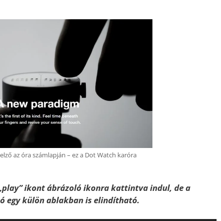
jelző az óra számlapján – ez a Dot Watch karóra
„play” ikont ábrázoló ikonra kattintva indul, de a
szó egy külön ablakban is elindítható.