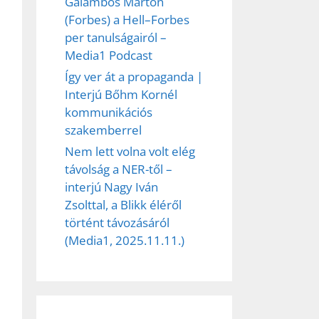
Galambos Márton
(Forbes) a Hell–Forbes
per tanulságairól –
Media1 Podcast
Így ver át a propaganda |
Interjú Bőhm Kornél
kommunikációs
szakemberrel
Nem lett volna volt elég
távolság a NER-től –
interjú Nagy Iván
Zsolttal, a Blikk éléről
történt távozásáról
(Media1, 2025.11.11.)