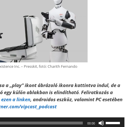
xistence Inc. – Presskit, fotó: Charith Fernando
a a „play” ikont ábrázoló ikonra kattintva indul, de a
szó egy külön ablakban is elindítható
.
Feliratkozás a
a
ezen a linken
, androidos eszköz, valamint PC esetében
rner.com/vipcast_podcast
A
00:00