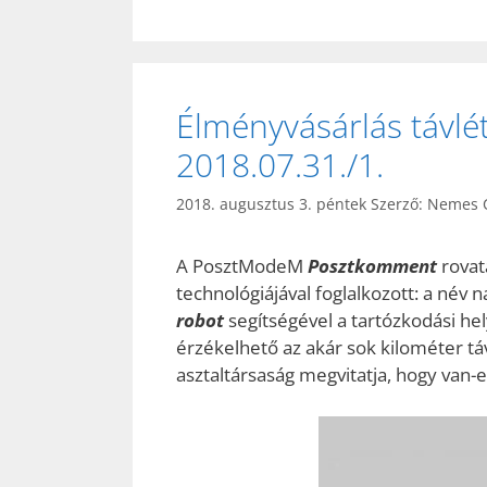
Élményvásárlás távl
2018.07.31./1.
2018. augusztus 3. péntek
Szerző:
Nemes C
A PosztModeM
Posztkomment
rovat
technológiájával foglalkozott: a név 
robot
segítségével a tartózkodási he
érzékelhető az akár sok kilométer t
asztaltársaság megvitatja, hogy van-e