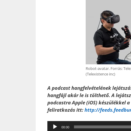
Robot-avatar. Forrás: Tele
(Telexistence inc)
A podcast hangfelvételének lejátszás
hangfájl akár le is tölthető. A leját
podcastra Apple (iOS) készülékkel 
feliratkozás itt:
http://feeds.feedbu
Audió
00:00