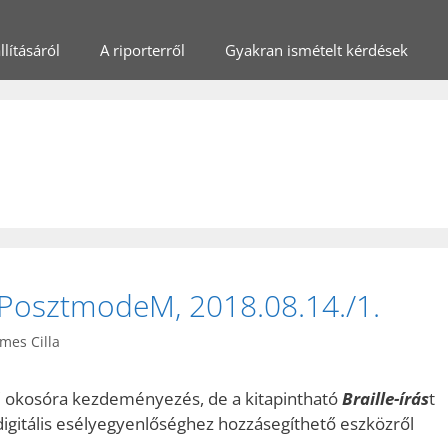
lításáról
A riporterről
Gyakran ismételt kérdések
PosztmodeM, 2018.08.14./1.
mes Cilla
 okosóra kezdeményezés, de a kitapintható
Braille-írás
t
a digitális esélyegyenlőséghez hozzásegíthető eszközről