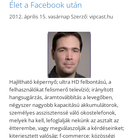
Élet a Facebook után
2012. április 15. vasárnap
Szerző:
vipcast.hu
Hajlítható képernyő; ultra HD felbontású, a
felhasználókat felismerő televízió; irányított
hangsugárzás, áramtovábbítás a levegőben,
négyszer nagyobb kapacitású akkumulátorok,
személyes asszisztenssé váló okostelefonok,
melyek ha kell, lefoglalják nekünk az asztalt az
étterembe, vagy megválaszolják a kérdéseinket;
kiterjesztett valóság; f-commerce; közösségi