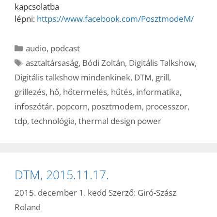
kapcsolatba
lépni:
https://www.facebook.com/PosztmodeM/
Kategória
audio
,
podcast
Címkék
asztaltársaság
,
Bódi Zoltán
,
Digitális Talkshow
,
Digitális talkshow mindenkinek
,
DTM
,
grill
,
grillezés
,
hő
,
hőtermelés
,
hűtés
,
informatika
,
infoszótár
,
popcorn
,
posztmodem
,
processzor
,
tdp
,
technológia
,
thermal design power
DTM, 2015.11.17.
2015. december 1. kedd
Szerző:
Giró-Szász
Roland