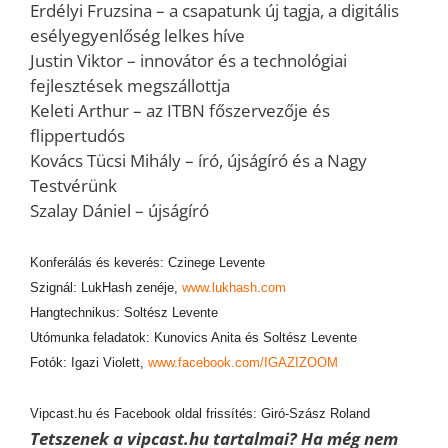
Erdélyi Fruzsina – a csapatunk új tagja, a digitális
esélyegyenlőség lelkes híve
Justin Viktor – innovátor és a technológiai
fejlesztések megszállottja
Keleti Arthur – az ITBN főszervezője és
flippertudós
Kovács Tücsi Mihály – író, újságíró és a Nagy
Testvérünk
Szalay Dániel – újságíró
Konferálás és keverés: Czinege Levente
Szignál: LukHash zenéje,
www.lukhash.com
Hangtechnikus: Soltész Levente
Utómunka feladatok: Kunovics Anita és Soltész Levente
Fotók: Igazi Violett,
www.facebook.com/IGAZIZOOM
Vipcast.hu és Facebook oldal frissítés: Giró-Szász Roland
Tetszenek a vipcast.hu tartalmai? Ha még nem