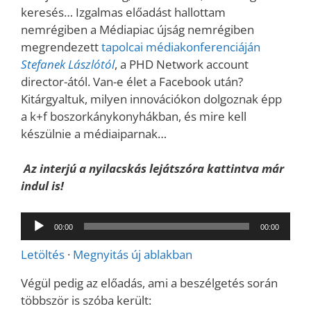
keresés… Izgalmas előadást hallottam
nemrégiben a Médiapiac újság nemrégiben
megrendezett
tapolcai médiakonferenciáján
Stefanek Lászlótól
, a PHD Network account
director-ától. Van-e élet a Facebook után?
Kitárgyaltuk, milyen innovációkon dolgoznak épp
a k+f boszorkánykonyhákban, és mire kell
készülnie a médiaiparnak…
Az interjú a nyilacskás lejátszóra kattintva már
indul is!
Audió
00:00
00:00
lejátszó
Letöltés
·
Megnyitás új ablakban
Végül pedig az előadás, ami a beszélgetés során
többször is szóba került: