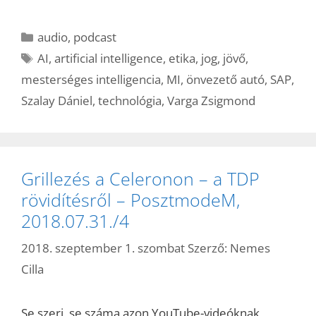
Kategória
audio
,
podcast
Címkék
AI
,
artificial intelligence
,
etika
,
jog
,
jövő
,
mesterséges intelligencia
,
MI
,
önvezető autó
,
SAP
,
Szalay Dániel
,
technológia
,
Varga Zsigmond
Grillezés a Celeronon – a TDP
rövidítésről – PosztmodeM,
2018.07.31./4
2018. szeptember 1. szombat
Szerző:
Nemes
Cilla
Se szeri, se száma azon YouTube-videóknak,