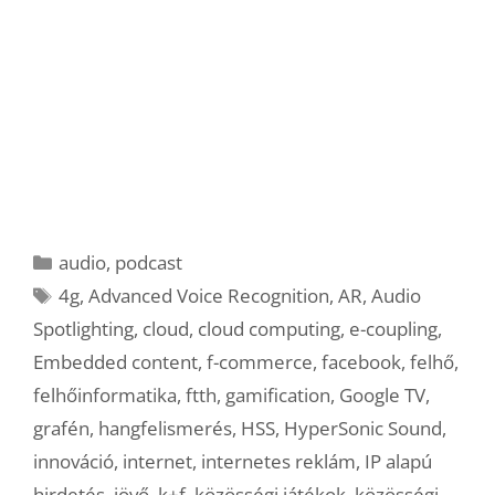
Kategória
audio
,
podcast
Címkék
4g
,
Advanced Voice Recognition
,
AR
,
Audio
Spotlighting
,
cloud
,
cloud computing
,
e-coupling
,
Embedded content
,
f-commerce
,
facebook
,
felhő
,
felhőinformatika
,
ftth
,
gamification
,
Google TV
,
grafén
,
hangfelismerés
,
HSS
,
HyperSonic Sound
,
innováció
,
internet
,
internetes reklám
,
IP alapú
hirdetés
,
jövő
,
k+f
,
közösségi játékok
,
közösségi