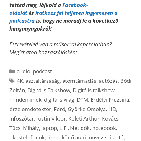
tetted meg, lájkold a
Facebook-
oldalát
és
iratkozz fel teljesen ingyenesen a
podcastra
is, hogy ne maradj le a következő
hanganyagokról!
Észrevételed van a műsorral kapcsolatban?
Megírhatod hozzászólásként.
Kategória
audio
,
podcast
Címkék
4K
,
asztaltársaság
,
atomtámadás
,
autózás
,
Bódi
Zoltán
,
Digitális Talkshow
,
Digitális talkshow
mindenkinek
,
digitális világ
,
DTM
,
Erdélyi Fruzsina
,
érzelemdetektor
,
Ford
,
Györke Orsolya
,
HD
,
infoszótár
,
Justin Viktor
,
Keleti Arthur
,
Kovács
Tücsi Mihály
,
laptop
,
LiFi
,
Netidők
,
notebook
,
okostelefonok
,
önműködő autó
,
önvezető autó
,