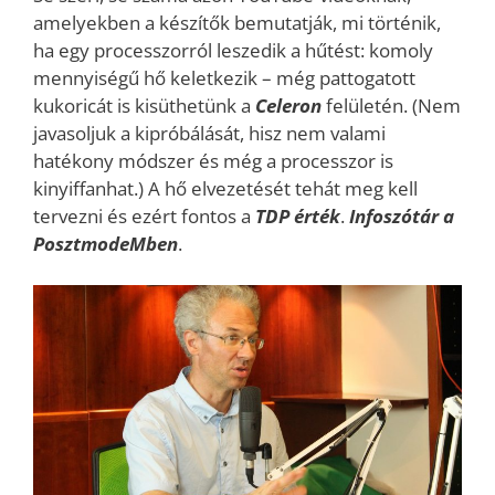
amelyekben a készítők bemutatják, mi történik,
ha egy processzorról leszedik a hűtést: komoly
mennyiségű hő keletkezik – még pattogatott
kukoricát is kisüthetünk a
Celeron
felületén. (Nem
javasoljuk a kipróbálását, hisz nem valami
hatékony módszer és még a processzor is
kinyiffanhat.) A hő elvezetését tehát meg kell
tervezni és ezért fontos a
TDP érték
.
Infoszótár a
PosztmodeMben
.