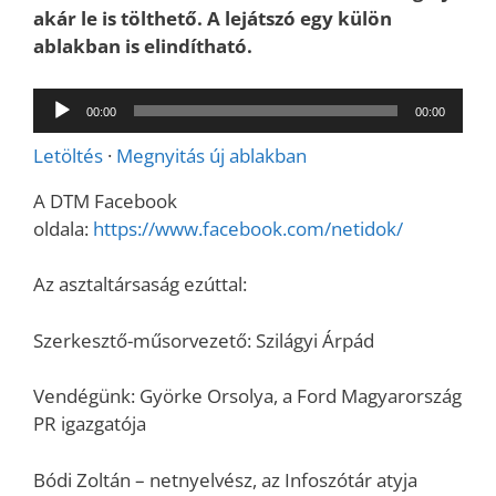
akár le is tölthető. A lejátszó egy külön
ablakban is elindítható.
Audió
00:00
00:00
lejátszó
Letöltés
·
Megnyitás új ablakban
A DTM Facebook
oldala:
https://www.facebook.com/netidok/
Az asztaltársaság ezúttal:
Szerkesztő-műsorvezető: Szilágyi Árpád
Vendégünk: Györke Orsolya, a Ford Magyarország
PR igazgatója
Bódi Zoltán – netnyelvész, az Infoszótár atyja