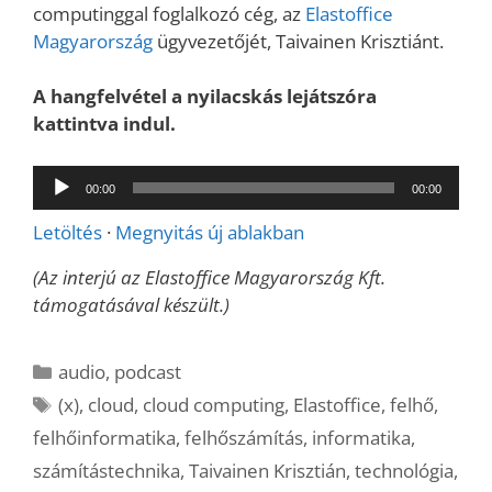
computinggal foglalkozó cég, az
Elastoffice
Magyarország
ügyvezetőjét, Taivainen Krisztiánt.
A hangfelvétel a nyilacskás lejátszóra
kattintva indul.
Audió
00:00
00:00
lejátszó
Letöltés
·
Megnyitás új ablakban
(Az interjú az Elastoffice Magyarország Kft.
támogatásával készült.)
Kategória
audio
,
podcast
Címkék
(x)
,
cloud
,
cloud computing
,
Elastoffice
,
felhő
,
felhőinformatika
,
felhőszámítás
,
informatika
,
számítástechnika
,
Taivainen Krisztián
,
technológia
,