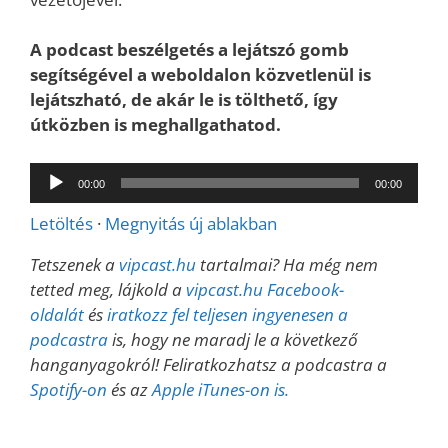
A podcast beszélgetés a lejátszó gomb
segítségével a weboldalon közvetlenül is
lejátszható, de akár le is tölthető, így
útközben is meghallgathatod.
Audió
00:00
00:00
lejátszó
Letöltés
·
Megnyitás új ablakban
Tetszenek a
vipcast.hu
tartalmai? Ha még nem
tetted meg, lájkold a
vipcast.
hu Facebook-
oldalát
és
iratkozz fel teljesen ingyenesen a
podcastra
is, hogy ne maradj le a következő
hanganyagokról! Feliratkozhatsz a podcastra a
Spotify-on
és az
Apple iTunes-on is.