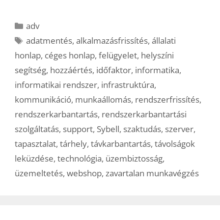
Kategória
adv
Címkék
adatmentés
,
alkalmazásfrissítés
,
állalati
honlap
,
céges honlap
,
felügyelet
,
helyszíni
segítség
,
hozzáértés
,
időfaktor
,
informatika
,
informatikai rendszer
,
infrastruktúra
,
kommunikáció
,
munkaállomás
,
rendszerfrissítés
,
rendszerkarbantartás
,
rendszerkarbantartási
szolgáltatás
,
support
,
Sybell
,
szaktudás
,
szerver
,
tapasztalat
,
tárhely
,
távkarbantartás
,
távolságok
leküzdése
,
technológia
,
üzembiztosság
,
üzemeltetés
,
webshop
,
zavartalan munkavégzés