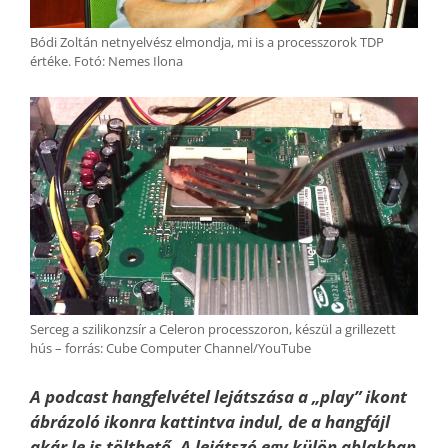
Bódi Zoltán netnyelvész elmondja, mi is a processzorok TDP
értéke. Fotó: Nemes Ilona
Serceg a szilikonzsír a Celeron processzoron, készül a grillezett
hús – forrás: Cube Computer Channel/YouTube
A podcast hangfelvétel lejátszása a „play” ikont
ábrázoló ikonra kattintva indul, de a hangfájl
akár le is tölthető. A lejátszó egy külön ablakban