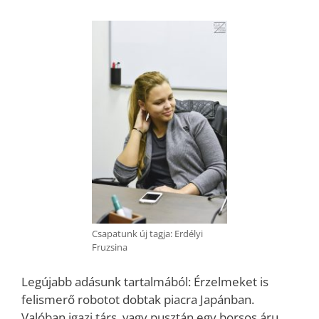
Csapatunk új tagja: Erdélyi
Fruzsina
Legújabb adásunk tartalmából: Érzelmeket is
felismerő robotot dobtak piacra Japánban.
Valóban igazi társ, vagy pusztán egy borsos áru