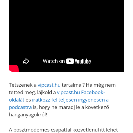
Tetszenek a
vipcast.hu
tartalmai? Ha még nem
tetted meg, lájkold a
vipcast.h
u Facebook-
oldalát
és
iratkozz fel teljesen ingyenesen a
podcastra
is, hogy ne maradj le a következő
hanganyagokról!
A posztmodemes csapattal közvetlenül itt lehet