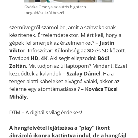
Györke Orsolya az autós hightech
megoldásokról beszél
szemüvegről számol be, amit a színvakoknak
készítenek. Érzelemdetektor. Miért kell, hogy a
gépek felismerjék az érzelmeinket? –
Justin
Vikto
r. Infoszótár: Különbség az
SD
és SD között.
Továbbá
HD
,
4K
. Aki segít eligazodni:
Bódi
Zoltán
. Mit tudjon az úl laptopom? Mindent! Ezzel
kezdődtek a kalandok –
Szalay Dániel
. Ha a
tenger alatti kábeleket elvágná valaki, akkor az
felérne egy atomtámadással? –
Kovács Tücsi
Mihály
.
DTM – A digitális világ érdekes!
A hangfelvétel lejátszása a “play” ikont
ábrázoló ikonra kattintva indul, de a hangfájl