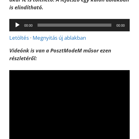
is elindítható.
Audió
00:00
00:00
lejátszó
Letöltés
·
Megnyitás új ablakban
Videónk is van a PosztModeM műsor ezen
részletéről: