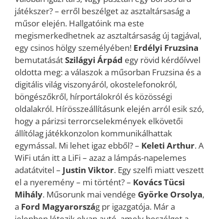
játékszer? – erről beszélget az asztaltársaság a
műsor elején. Hallgatóink ma este
megismerkedhetnek az asztaltársaság új tagjával,
egy csinos hölgy személyében!
Erdélyi Fruzsina
bemutatását
Szilágyi Árpád
egy rövid kérdőívvel
oldotta meg: a válaszok a műsorban Fruzsina és a
digitális világ viszonyáról, okostelefonokról,
böngészőkről, hírportálokról és közösségi
oldalakról. Hírösszeállításunk elején arról esik szó,
hogy a párizsi terrorcselekmények elkövetői
állítólag játékkonzolon kommunikálhattak
egymással. Mi lehet igaz ebből? –
Keleti Arthur
. A
WiFi után itt a LiFi – azaz a lámpás-napelemes
adatátvitel –
Justin Viktor
. Egy szelfi miatt veszett
el a nyeremény – mi történt? –
Kovács Tücsi
Mihály
. Műsorunk mai vendége
Györke Orsolya
,
a
Ford Magyarorszá
g pr igazgatója. Már a
jelenben létezik olyan autó, amely beszélget a