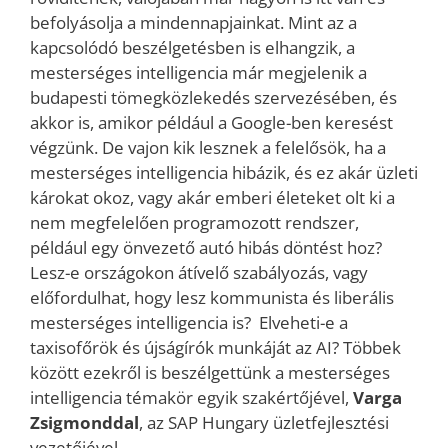
befolyásolja a mindennapjainkat. Mint az a
kapcsolódó beszélgetésben is elhangzik, a
mesterséges intelligencia már megjelenik a
budapesti tömegközlekedés szervezésében, és
akkor is, amikor például a Google-ben keresést
végzünk. De vajon kik lesznek a felelősök, ha a
mesterséges intelligencia hibázik, és ez akár üzleti
károkat okoz, vagy akár emberi életeket olt ki a
nem megfelelően programozott rendszer,
például egy önvezető autó hibás döntést hoz?
Lesz-e országokon átívelő szabályozás, vagy
előfordulhat, hogy lesz kommunista és liberális
mesterséges intelligencia is? Elveheti-e a
taxisofőrök és újságírók munkáját az AI? Többek
között ezekről is beszélgettünk a mesterséges
intelligencia témakör egyik szakértőjével,
Varga
Zsigmonddal
, az SAP Hungary üzletfejlesztési
vezetőjével.