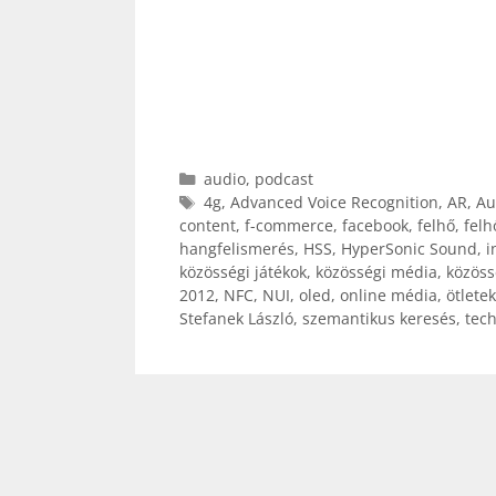
Kategória
audio
,
podcast
Címkék
4g
,
Advanced Voice Recognition
,
AR
,
Au
content
,
f-commerce
,
facebook
,
felhő
,
felh
hangfelismerés
,
HSS
,
HyperSonic Sound
,
i
közösségi játékok
,
közösségi média
,
közöss
2012
,
NFC
,
NUI
,
oled
,
online média
,
ötletek
Stefanek László
,
szemantikus keresés
,
tec