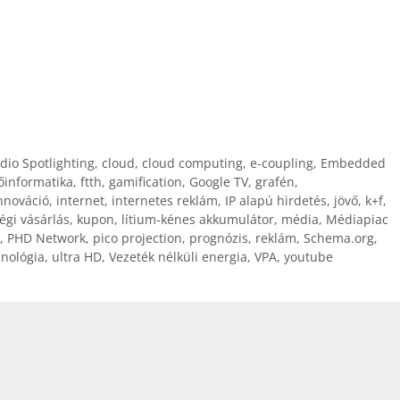
dio Spotlighting
,
cloud
,
cloud computing
,
e-coupling
,
Embedded
őinformatika
,
ftth
,
gamification
,
Google TV
,
grafén
,
nnováció
,
internet
,
internetes reklám
,
IP alapú hirdetés
,
jövő
,
k+f
,
égi vásárlás
,
kupon
,
lítium-kénes akkumulátor
,
média
,
Médiapiac
,
PHD Network
,
pico projection
,
prognózis
,
reklám
,
Schema.org
,
hnológia
,
ultra HD
,
Vezeték nélküli energia
,
VPA
,
youtube