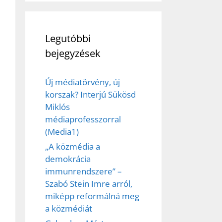
et
Legutóbbi
bejegyzések
Új médiatörvény, új
korszak? Interjú Sükösd
Miklós
médiaprofesszorral
(Media1)
„A közmédia a
demokrácia
immunrendszere” –
Szabó Stein Imre arról,
miképp reformálná meg
a közmédiát