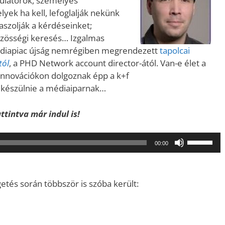
ulátorok, személyes
yek ha kell, lefoglalják nekünk
aszolják a kérdéseinket;
közösségi keresés… Izgalmas
édiapiac újság nemrégiben megrendezett
tapolcai
tól
, a PHD Network account director-ától. Van-e élet a
 innovációkon dolgoznak épp a k+f
 készülnie a médiaiparnak…
ttintva már indul is!
A
00:00
hangerő
növeléséh
illetőleg
etés során többször is szóba került:
csökkent
a
Fel/Le