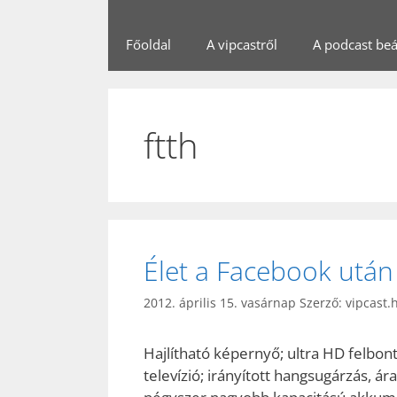
Főoldal
A vipcastről
A podcast beál
ftth
Élet a Facebook után
2012. április 15. vasárnap
Szerző:
vipcast.
Hajlítható képernyő; ultra HD felbon
televízió; irányított hangsugárzás, á