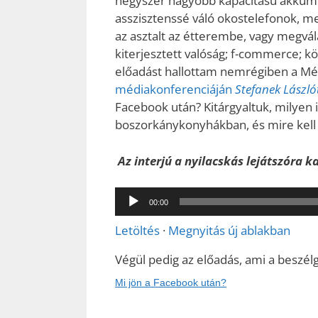
négyszer nagyobb kapacitású akkum
asszisztenssé váló okostelefonok, mel
az asztalt az étterembe, vagy megvál
kiterjesztett valóság; f-commerce; 
előadást hallottam nemrégiben a M
médiakonferenciáján
Stefanek László
Facebook után? Kitárgyaltuk, milyen
boszorkánykonyhákban, és mire kell
Az interjú a nyilacskás lejátszóra ka
Audió
00:00
lejátszó
Letöltés
·
Megnyitás új ablakban
Végül pedig az előadás, ami a beszélg
Mi jön a Facebook után?