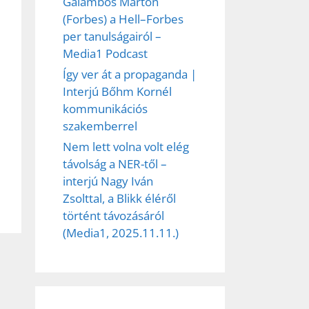
Galambos Márton
(Forbes) a Hell–Forbes
per tanulságairól –
Media1 Podcast
Így ver át a propaganda |
Interjú Bőhm Kornél
kommunikációs
szakemberrel
Nem lett volna volt elég
távolság a NER-től –
interjú Nagy Iván
Zsolttal, a Blikk éléről
történt távozásáról
(Media1, 2025.11.11.)