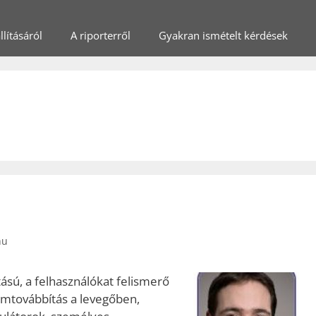
lításáról
A riporterről
Gyakran ismételt kérdések
hu
tású, a felhasználókat felismerő
ramtovábbítás a levegőben,