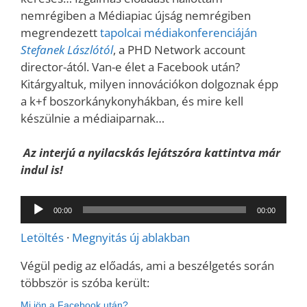
nemrégiben a Médiapiac újság nemrégiben
megrendezett
tapolcai médiakonferenciáján
Stefanek Lászlótól
, a PHD Network account
director-ától. Van-e élet a Facebook után?
Kitárgyaltuk, milyen innovációkon dolgoznak épp
a k+f boszorkánykonyhákban, és mire kell
készülnie a médiaiparnak…
Az interjú a nyilacskás lejátszóra kattintva már
indul is!
Audió
00:00
00:00
lejátszó
Letöltés
·
Megnyitás új ablakban
Végül pedig az előadás, ami a beszélgetés során
többször is szóba került:
Mi jön a Facebook után?