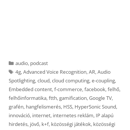
Kategória
audio
,
podcast
Címkék
4g
,
Advanced Voice Recognition
,
AR
,
Audio
Spotlighting
,
cloud
,
cloud computing
,
e-coupling
,
Embedded content
,
f-commerce
,
facebook
,
felhő
,
felhőinformatika
,
ftth
,
gamification
,
Google TV
,
grafén
,
hangfelismerés
,
HSS
,
HyperSonic Sound
,
innováció
,
internet
,
internetes reklám
,
IP alapú
hirdetés
,
jövő
,
k+f
,
közösségi játékok
,
közösségi