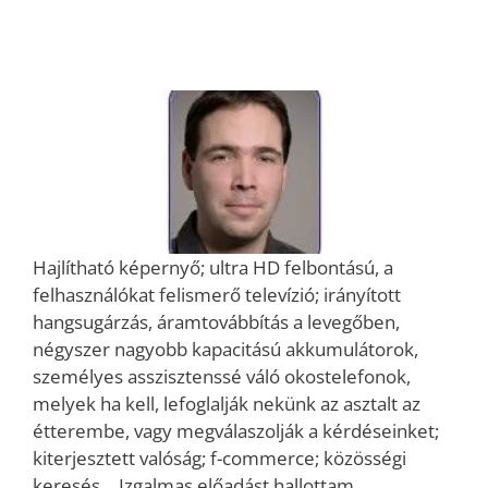
Hajlítható képernyő; ultra HD felbontású, a
felhasználókat felismerő televízió; irányított
hangsugárzás, áramtovábbítás a levegőben,
négyszer nagyobb kapacitású akkumulátorok,
személyes asszisztenssé váló okostelefonok,
melyek ha kell, lefoglalják nekünk az asztalt az
étterembe, vagy megválaszolják a kérdéseinket;
kiterjesztett valóság; f-commerce; közösségi
keresés… Izgalmas előadást hallottam