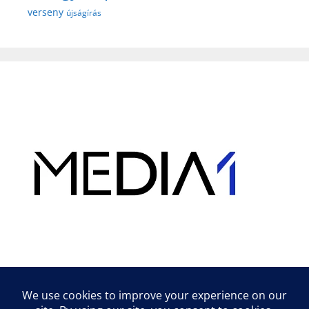
verseny
újságírás
Hirdetés