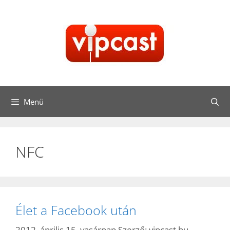
Kilépés
a
tartalomba
Menü
NFC
Élet a Facebook után
2012. április 15. vasárnap
Szerző:
vipcast.hu