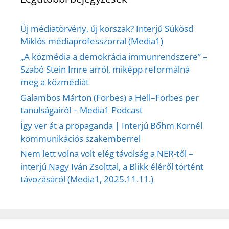
Új médiatörvény, új korszak? Interjú Sükösd
Miklós médiaprofesszorral (Media1)
„A közmédia a demokrácia immunrendszere” –
Szabó Stein Imre arról, miképp reformálná
meg a közmédiát
Galambos Márton (Forbes) a Hell–Forbes per
tanulságairól – Media1 Podcast
Így ver át a propaganda | Interjú Bőhm Kornél
kommunikációs szakemberrel
Nem lett volna volt elég távolság a NER-től –
interjú Nagy Iván Zsolttal, a Blikk éléről történt
távozásáról (Media1, 2025.11.11.)