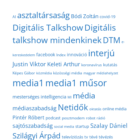
asztaltársaság
Bódi Zoltán
covid-19
AI
Digitális Talkshow
Digitális
talkshow mindenkinek
DTM
e-
interjú
facebook
innováció
Index
kereskedelem
Justin Viktor
Keleti Arthur
kutatás
koronavírus
közösségi média
Képes Gábor
közmédia
magyar médiahelyzet
media1
media1 műsor
média
mesterséges intelligencia
MI
Netidők
médiaszabadság
online média
oktatás
Pintér Róbert
podcast
posztmodem
robot
rádió
Szalay Dániel
sajtószabadság
startup
social media
Szilágyi Árpád
televíziózás
tv
tévé
tévézés