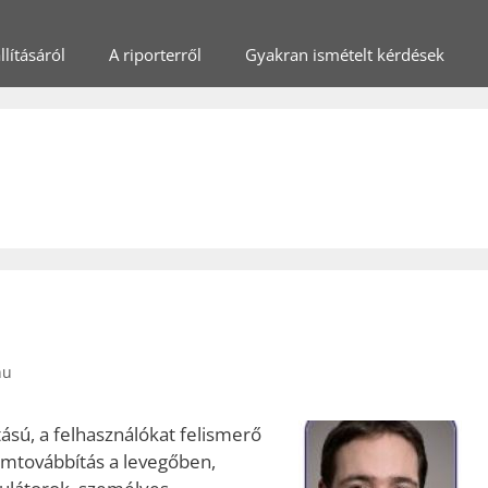
lításáról
A riporterről
Gyakran ismételt kérdések
hu
tású, a felhasználókat felismerő
ramtovábbítás a levegőben,