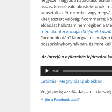
négyszer nagyobb kapacitású akkum
asszisztenssé váló okostelefonok, mel
az asztalt az étterembe, vagy megvál
kiterjesztett valóság; f-commerce; 
előadást hallottam nemrégiben a M
médiakonferenciáján
Stefanek László
Facebook után? Kitárgyaltuk, milyen
boszorkánykonyhákban, és mire kell
Az interjú a nyilacskás lejátszóra ka
Audió
00:00
lejátszó
Letöltés
·
Megnyitás új ablakban
Végül pedig az előadás, ami a beszélg
Mi jön a Facebook után?