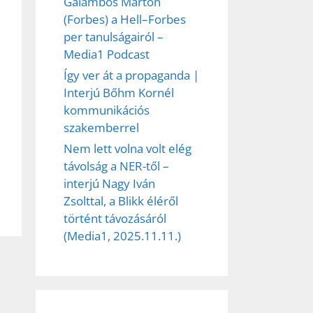
Galambos Márton
(Forbes) a Hell–Forbes
per tanulságairól –
Media1 Podcast
Így ver át a propaganda |
Interjú Bőhm Kornél
kommunikációs
szakemberrel
Nem lett volna volt elég
távolság a NER-től –
interjú Nagy Iván
Zsolttal, a Blikk éléről
történt távozásáról
(Media1, 2025.11.11.)