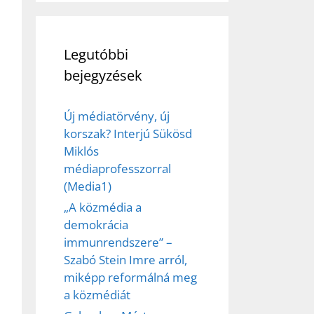
et
Legutóbbi
bejegyzések
Új médiatörvény, új
korszak? Interjú Sükösd
Miklós
médiaprofesszorral
(Media1)
„A közmédia a
demokrácia
immunrendszere” –
Szabó Stein Imre arról,
miképp reformálná meg
a közmédiát