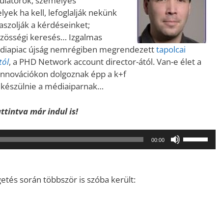
ulátorok, személyes
yek ha kell, lefoglalják nekünk
aszolják a kérdéseinket;
közösségi keresés… Izgalmas
édiapiac újság nemrégiben megrendezett
tapolcai
tól
, a PHD Network account director-ától. Van-e élet a
 innovációkon dolgoznak épp a k+f
 készülnie a médiaiparnak…
ttintva már indul is!
A
00:00
hangerő
növeléséh
illetőleg
etés során többször is szóba került:
csökkent
a
Fel/Le