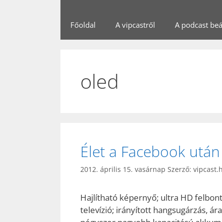
Főoldal
A vipcastről
A podcast beál
oled
Élet a Facebook után
2012. április 15. vasárnap
Szerző:
vipcast.
Hajlítható képernyő; ultra HD felbon
televízió; irányított hangsugárzás, á