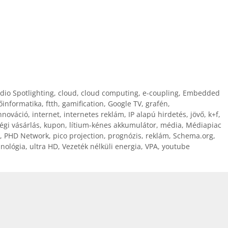
dio Spotlighting
,
cloud
,
cloud computing
,
e-coupling
,
Embedded
őinformatika
,
ftth
,
gamification
,
Google TV
,
grafén
,
nnováció
,
internet
,
internetes reklám
,
IP alapú hirdetés
,
jövő
,
k+f
,
égi vásárlás
,
kupon
,
lítium-kénes akkumulátor
,
média
,
Médiapiac
,
PHD Network
,
pico projection
,
prognózis
,
reklám
,
Schema.org
,
hnológia
,
ultra HD
,
Vezeték nélküli energia
,
VPA
,
youtube