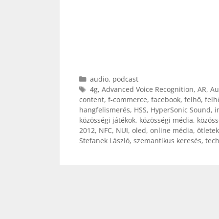
Kategória
audio
,
podcast
Címkék
4g
,
Advanced Voice Recognition
,
AR
,
Au
content
,
f-commerce
,
facebook
,
felhő
,
felh
hangfelismerés
,
HSS
,
HyperSonic Sound
,
i
közösségi játékok
,
közösségi média
,
közöss
2012
,
NFC
,
NUI
,
oled
,
online média
,
ötletek
Stefanek László
,
szemantikus keresés
,
tec